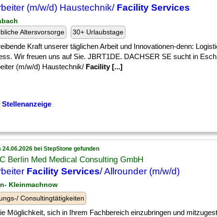
rbeiter (m/w/d) Haustechnik/
Facility Services
hbach
ebliche Altersvorsorge
30+ Urlaubstage
] treibende Kraft unserer täglichen Arbeit und Innovationen-denn: Logist
ess. Wir freuen uns auf Sie. JBRT1DE. DACHSER SE sucht in Esch
beiter (m/w/d) Haustechnik/
Facility [...]
 Stellenanzeige
 24.06.2026 bei StepStone gefunden
 Berlin Med Medical Consulting GmbH
rbeiter
Facility Services
/ Allrounder (m/w/d)
lin- Kleinmachnow
ungs-/ Consultingtätigkeiten
] die Möglichkeit, sich in Ihrem Fachbereich einzubringen und mitzuges