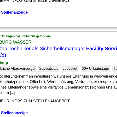
MEHR INFOS ZUM STELLENANGEBOT
 Stellenanzeige
r 11 Tagen bei JobMESH gefunden
BURG WASSER
ter/ Techniker als Sicherheitsmanager
Facility Serv
/d)
burg
ebliche Altersvorsorge
Sabbaticals
Jobticket
30+ Urlaubstage
Ta
 ] Tochterunternehmen investieren wir unsere Erfahrung in wegweisen
tschutzprojekte. Offenheit, Wertschätzung, Vertrauen, ein respektvo
iches Miteinander sowie eine vielfältige Gemeinschaft zeichnen uns a
sern [...]
MEHR INFOS ZUM STELLENANGEBOT
 Stellenanzeige