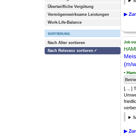
Übertarifliche Vergütung
▶ Zur
Vermögenswirksame Leistungen
Work-Life-Balance
SORTIERUNG
Job vo
Nach Alter sortieren
HAM
Nach Relevanz sortieren
Meis
(m/w
• Ham
Betri
[. ..
Umwel
friedl
verbes
▶ Zur