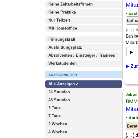
Mita
Keine Zeitarbeitsfirmen
Keine Praktika
• Esc
Nur Teilzeit
Betri
Mit Homeoffice
[. .. 
Busin
Führungskraft
Mitar
Ausbildungsplatz
Absolventen / Einsteiger / Trainees
Werkstudenten
▶ Zur
ANZEIGENALTER
Alle Anzeigen
24 Stunden
Job am
48 Stunden
BMMC
3 Tage
Mita
7 Tage
• Ber
2 Wochen
Berat
4 Wochen
[. .. 