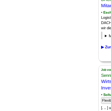
Mita
• Esc
Logist
DACHS
wir di
▶ Zur
Job vo
Senn
Wirt
Inve
• Solt
Flexi
[. .. 