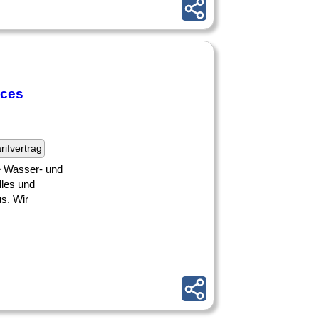
ices
rifvertrag
de Wasser- und
lles und
us. Wir