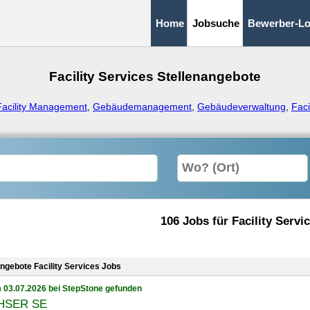
Home
Jobsuche
Bewerber-Lo
Facility Services Stellenangebote
Facility Management
,
Gebäudemanagement
,
Gebäudeverwaltung
,
Fac
106 Jobs für Facility Servi
angebote Facility Services Jobs
 03.07.2026 bei StepStone gefunden
HSER SE