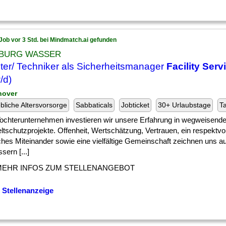
Job vor 3 Std. bei Mindmatch.ai gefunden
BURG WASSER
ter/ Techniker als Sicherheitsmanager
Facility Serv
/d)
nover
ebliche Altersvorsorge
Sabbaticals
Jobticket
30+ Urlaubstage
Ta
 ] Tochterunternehmen investieren wir unsere Erfahrung in wegweisen
tschutzprojekte. Offenheit, Wertschätzung, Vertrauen, ein respektvo
iches Miteinander sowie eine vielfältige Gemeinschaft zeichnen uns a
sern [...]
MEHR INFOS ZUM STELLENANGEBOT
 Stellenanzeige