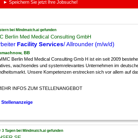
► Speichern Sie jetzt Ihre Jobsuche!
stern bei Mindmatch.ai gefunden
 Berlin Med Medical Consulting GmbH
rbeiter
Facility Services
/ Allrounder (m/w/d)
inmachnow, BB
MMC Berlin Med Medical Consulting Gmb H ist ein seit 2009 besteh
atives, wachsendes und systemrelevantes Unternehmen im deutsch
dheitsmarkt. Unsere Kompetenzen erstrecken sich vor allem auf das 
MEHR INFOS ZUM STELLENANGEBOT
 Stellenanzeige
r 3 Tagen bei Mindmatch.ai gefunden
HSER SE