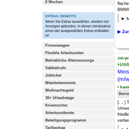
8 Wochen
flache
BMMC 
EXTRAS / BENEFITS
Wenn Sie Extras auswählen, werden nur
Anzeigen gefunden, in denen mindestens
eines der ausgewählten Extras enthalten
▶ Zur
ist
Firmenwagen
Flexible Arbeitszeiten
Job ge
Betriebliche Altersvorsorge
HAM
Sabbaticals
Meis
Jobticket
(m/w
Mitarbeiterevents
• ham
Weihnachtsgeld
Betri
30+ Urlaubstage
[. ..
Krisensicher
Umwel
Arbeitszeitkonto
friedl
verbes
Beteiligungsprogramm
Tarifvertrag