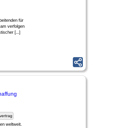
beitenden für
am verfolgen
ischer [...]
haffung
fvertrag
en weltweit.