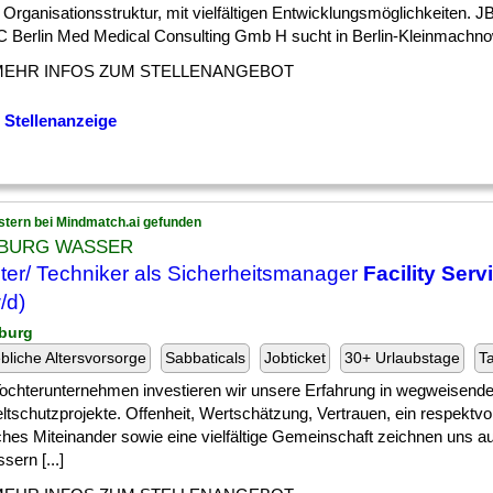
 Organisationsstruktur, mit vielfältigen Entwicklungsmöglichkeiten.
Berlin Med Medical Consulting Gmb H sucht in Berlin-Kleinmachnow 
MEHR INFOS ZUM STELLENANGEBOT
 Stellenanzeige
stern bei Mindmatch.ai gefunden
BURG WASSER
ter/ Techniker als Sicherheitsmanager
Facility Serv
/d)
burg
ebliche Altersvorsorge
Sabbaticals
Jobticket
30+ Urlaubstage
Ta
 ] Tochterunternehmen investieren wir unsere Erfahrung in wegweisen
tschutzprojekte. Offenheit, Wertschätzung, Vertrauen, ein respektvo
iches Miteinander sowie eine vielfältige Gemeinschaft zeichnen uns a
sern [...]