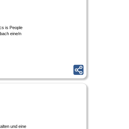
ics is People
bach eine/n
talten und eine