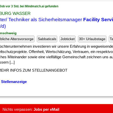
Job vor 3 Std. bei Mindmatch.ai gefunden
BURG WASSER
ter/ Techniker als Sicherheitsmanager
Facility Serv
/d)
unschweig
ebliche Altersvorsorge
Sabbaticals
Jobticket
30+ Urlaubstage
Ta
 ] Tochterunternehmen investieren wir unsere Erfahrung in wegweisen
tschutzprojekte. Offenheit, Wertschätzung, Vertrauen, ein respektvo
iches Miteinander sowie eine vielfältige Gemeinschaft zeichnen uns a
sern [...]
MEHR INFOS ZUM STELLENANGEBOT
 Stellenanzeige
Nichts verpassen:
Jobs per eMail