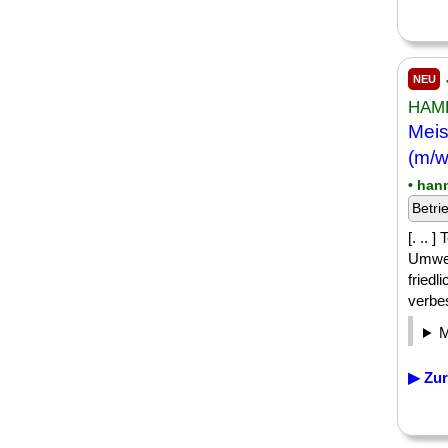
NEU
HAM
Meis
(m/w
• han
Betri
[. ..
Umwel
friedl
verbes
▶ Zur