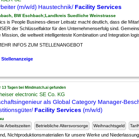
rbeiter (m/w/d) Haustechnik/
Facility Services
hbach, BW Eschbach;Landkreis Suedliche Weinstrasse
ics is People Business-dieser Leitsatz macht deutlich, dass die Mitar
ER der Schlüsselfaktor für den Unternehmenserfolg sind. Gemeins
e Mission, die weltweit intelligenteste Kombination und Integration logist
MEHR INFOS ZUM STELLENANGEBOT
 Stellenanzeige
r 13 Tagen bei Mindmatch.ai gefunden
heiser electronic SE Co. KG
schaftsingenieur als Global Category Manager-Besc
stitionsgüter/
Facility Services
(m/w/d)
au
ble Arbeitszeiten
Betriebliche Altersvorsorge
Weihnachtsgeld
Tari
] und, Nichtproduktionsmaterialien für unsere Werke und Niederlassung