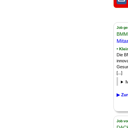
Job ge
BMMC
Mita
• Kle
Die B
innov
Gesun
[...]
▶ Zur
Job vo
DAC