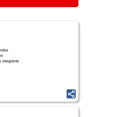
endes
en
integrierte