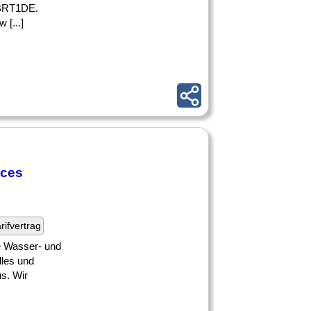
 JBRT1DE.
[...]
ices
rifvertrag
de Wasser- und
lles und
us. Wir