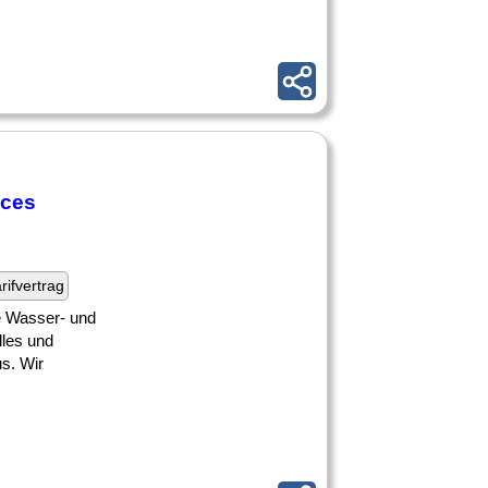
ices
rifvertrag
de Wasser- und
lles und
us. Wir