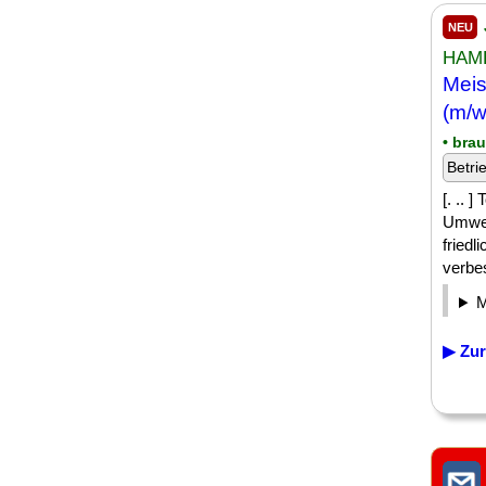
NEU
HAM
Meis
(m/w
• bra
Betri
[. ..
Umwel
friedl
verbes
▶ Zur