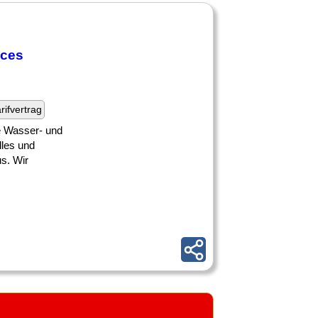
ices
rifvertrag
de Wasser- und
lles und
us. Wir