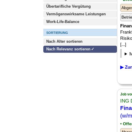
Übertarifliche Vergütung
Abge
Vermögenswirksame Leistungen
Betri
Work-Life-Balance
Finan
Frankf
SORTIERUNG
Risik
Nach Alter sortieren
[...]
Nach Relevanz sortieren
▶ Zur
Job vo
ING 
Fina
(w/m
• Off