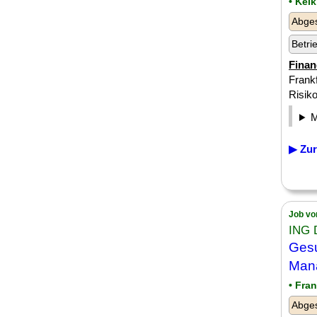
• Kel
Abge
Betri
Finan
Frankf
Risik
▶ Zur
Job vo
ING 
Ges
Man
• Fran
Abge