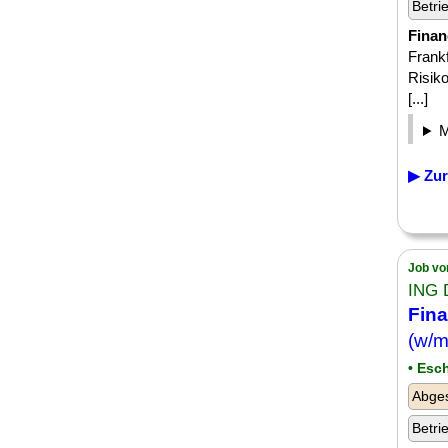
Betri
Finan
Frankf
Risik
[...]
▶ Zur
Job vo
ING 
Fina
(w/m
• Esc
Abge
Betri