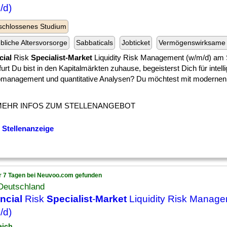
/d)
schlossenes Studium
ebliche Altersvorsorge
Sabbaticals
Jobticket
Vermögenswirksame 
cial
Risk
Specialist-Market
Liquidity Risk Management (w/m/d) am 
urt Du bist in den Kapitalmärkten zuhause, begeisterst Dich für intell
omanagement und quantitative Analysen? Du möchtest mit modernen
MEHR INFOS ZUM STELLENANGEBOT
 Stellenanzeige
r 7 Tagen bei Neuvoo.com gefunden
Deutschland
ncial
Risk
Specialist
-
Market
Liquidity Risk Manag
/d)
eich