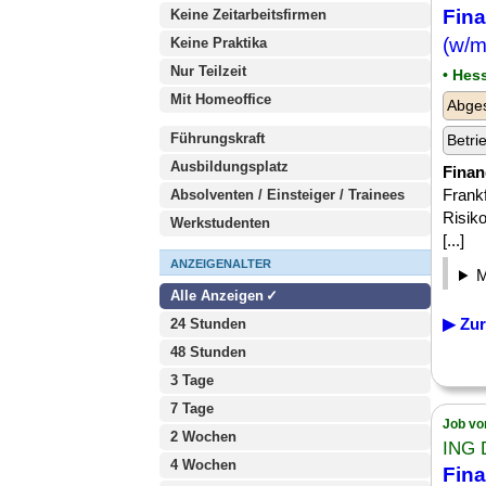
Fina
Keine Zeitarbeitsfirmen
(w/m
Keine Praktika
Nur Teilzeit
• Hes
Mit Homeoffice
Abge
Führungskraft
Betri
Ausbildungsplatz
Finan
Frankf
Absolventen / Einsteiger / Trainees
Risik
Werkstudenten
[...]
ANZEIGENALTER
Alle Anzeigen
▶ Zur
24 Stunden
48 Stunden
3 Tage
7 Tage
Job vo
2 Wochen
ING 
4 Wochen
Fina