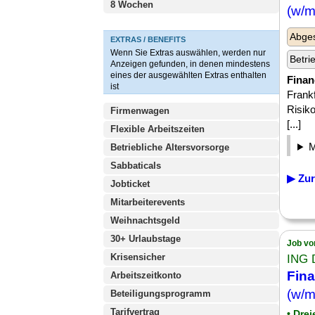
8 Wochen
(w/m
Abge
EXTRAS / BENEFITS
Wenn Sie Extras auswählen, werden nur
Betri
Anzeigen gefunden, in denen mindestens
eines der ausgewählten Extras enthalten
Finan
ist
Frankf
Risik
Firmenwagen
[...]
Flexible Arbeitszeiten
Betriebliche Altersvorsorge
Sabbaticals
▶ Zur
Jobticket
Mitarbeiterevents
Weihnachtsgeld
30+ Urlaubstage
Job vo
Krisensicher
ING 
Fina
Arbeitszeitkonto
(w/m
Beteiligungsprogramm
Tarifvertrag
• Drei