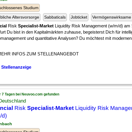
schlossenes Studium
ebliche Altersvorsorge
Sabbaticals
Jobticket
Vermögenswirksame 
cial
Risk
Specialist-Market
Liquidity Risk Management (w/m/d) am 
urt Du bist in den Kapitalmärkten zuhause, begeisterst Dich für intell
omanagement und quantitative Analysen? Du möchtest mit modernen
MEHR INFOS ZUM STELLENANGEBOT
 Stellenanzeige
r 7 Tagen bei Neuvoo.com gefunden
Deutschland
ncial
Risk
Specialist
-
Market
Liquidity Risk Manag
/d)
enbach