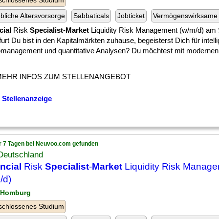
schlossenes Studium
ebliche Altersvorsorge
Sabbaticals
Jobticket
Vermögenswirksame 
cial
Risk
Specialist-Market
Liquidity Risk Management (w/m/d) am 
urt Du bist in den Kapitalmärkten zuhause, begeisterst Dich für intell
omanagement und quantitative Analysen? Du möchtest mit modernen
MEHR INFOS ZUM STELLENANGEBOT
 Stellenanzeige
r 7 Tagen bei Neuvoo.com gefunden
Deutschland
ncial
Risk
Specialist
-
Market
Liquidity Risk Manag
/d)
 Homburg
schlossenes Studium