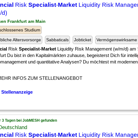
ncial
Risk
Specialist
-
Market
Liquidity Risk Manag
/d)
sen Frankfurt am Main
schlossenes Studium
ebliche Altersvorsorge
Sabbaticals
Jobticket
Vermögenswirksame 
cial
Risk
Specialist-Market
Liquidity Risk Management (w/m/d) am 
urt Du bist in den Kapitalmärkten zuhause, begeisterst Dich für intell
omanagement und quantitative Analysen? Du möchtest mit modernen
MEHR INFOS ZUM STELLENANGEBOT
 Stellenanzeige
r 3 Tagen bei JobMESH gefunden
Deutschland
ncial
Risk
Specialist
-
Market
Liquidity Risk Manag