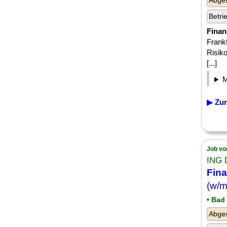
Abge
Betri
Finan
Frankf
Risik
[...]
▶ Zur
Job vo
ING 
Fina
(w/m
• Bad
Abge