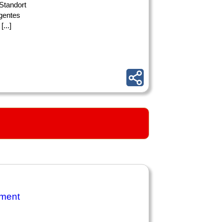
Standort
igentes
...]
ement