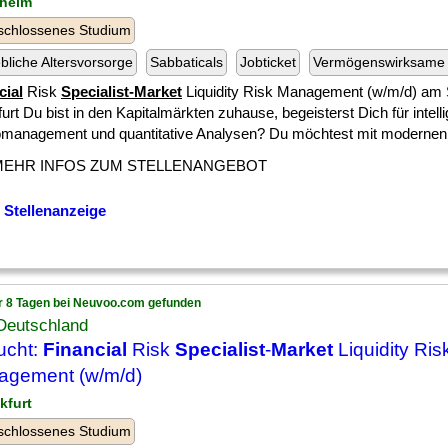
kheim
schlossenes Studium
ebliche Altersvorsorge
Sabbaticals
Jobticket
Vermögenswirksame 
cial
Risk
Specialist-Market
Liquidity Risk Management (w/m/d) am 
urt Du bist in den Kapitalmärkten zuhause, begeisterst Dich für intell
omanagement und quantitative Analysen? Du möchtest mit modernen [
MEHR INFOS ZUM STELLENANGEBOT
 Stellenanzeige
r 8 Tagen bei Neuvoo.com gefunden
Deutschland
ucht:
Financial
Risk
Specialist
-
Market
Liquidity Ris
agement (w/m/d)
kfurt
schlossenes Studium