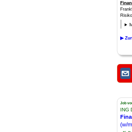
Finan
Frankf
Risik
▶ Zur
Job vo
ING 
Fina
(w/m