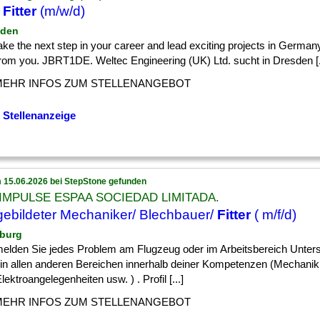
e
Fitter
(m/w/d)
sden
] take the next step in your career and lead exciting projects in German
from you. JBRT1DE. Weltec Engineering (UK) Ltd. sucht in Dresden [.
MEHR INFOS ZUM STELLENANGEBOT
 Stellenanzeige
 15.06.2026 bei StepStone gefunden
IMPULSE ESPAA SOCIEDAD LIMITADA.
ebildeter Mechaniker/ Blechbauer/
Fitter
( m/f/d)
burg
] melden Sie jedes Problem am Flugzeug oder im Arbeitsbereich Unter
in allen anderen Bereichen innerhalb deiner Kompetenzen (Mechanik,
lektroangelegenheiten usw. ) . Profil [...]
MEHR INFOS ZUM STELLENANGEBOT