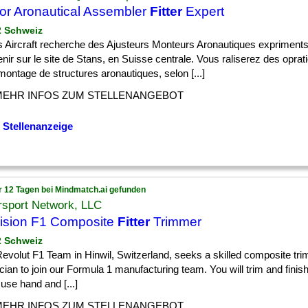
or Aronautical Assembler
Fitter
Expert
 2 Schweiz
us Aircraft recherche des Ajusteurs Monteurs Aronautiques expriment
enir sur le site de Stans, en Suisse centrale. Vous raliserez des opra
montage de structures aronautiques, selon [...]
MEHR INFOS ZUM STELLENANGEBOT
 Stellenanzeige
r 12 Tagen bei Mindmatch.ai gefunden
rsport Network, LLC
ision F1 Composite
Fitter
Trimmer
 2 Schweiz
evolut F1 Team in Hinwil, Switzerland, seeks a skilled composite tr
cian to join our Formula 1 manufacturing team. You will trim and fini
 use hand and [...]
MEHR INFOS ZUM STELLENANGEBOT