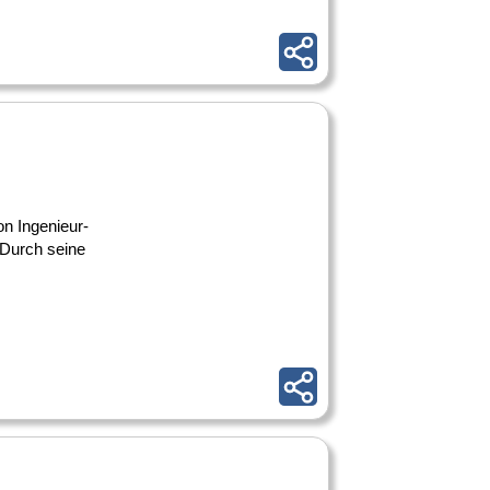
on Ingenieur-
 Durch seine