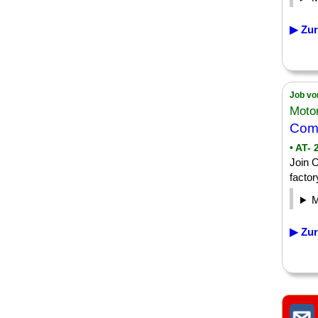
▶ Zur
Job vo
Moto
Com
• AT-
Join O
factor
▶ Zur