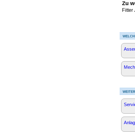
Zu w
Fitte
WELCH
Asse
Mech
WEITER
Servi
Anla