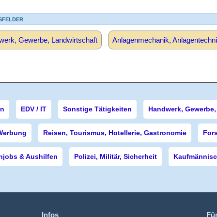
SFELDER
erk, Gewerbe, Landwirtschaft
Anlagenmechanik, Anlagentechni
en
EDV / IT
Sonstige Tätigkeiten
Handwerk, Gewerbe, 
Werbung
Reisen, Tourismus, Hotellerie, Gastronomie
For
njobs & Aushilfen
Polizei, Militär, Sicherheit
Kaufmännisch
Infos
Fü