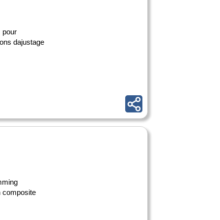
s pour
tions dajustage
imming
sh composite