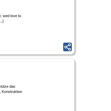
y, wed love to
..]
stütze das
 Konstruktion