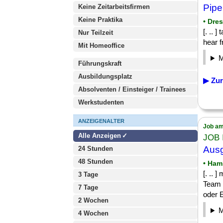
Pip
Keine Zeitarbeitsfirmen
Keine Praktika
• Dre
[. .. 
Nur Teilzeit
hear 
Mit Homeoffice
Führungskraft
Ausbildungsplatz
▶ Zur
Absolventen / Einsteiger / Trainees
Werkstudenten
ANZEIGENALTER
Job am
Alle Anzeigen
JOB 
Ausg
24 Stunden
48 Stunden
• Ham
[. .. 
3 Tage
Team 
7 Tage
oder E
2 Wochen
4 Wochen