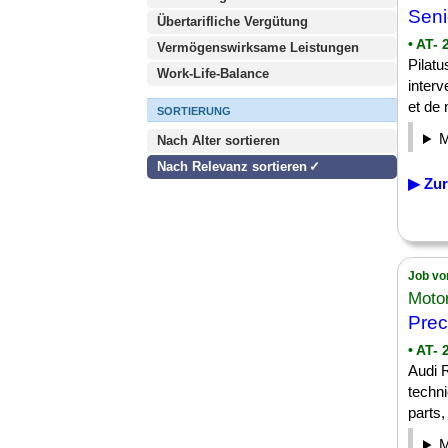
Seni
Übertarifliche Vergütung
• AT-
Vermögenswirksame Leistungen
Pilat
Work-Life-Balance
interv
et de 
SORTIERUNG
Nach Alter sortieren
Nach Relevanz sortieren
▶ Zur
Job vo
Moto
Prec
• AT-
Audi R
techni
parts,