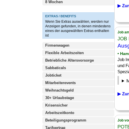
8 Wochen
▶ Zur
EXTRAS / BENEFITS
Wenn Sie Extras auswählen, werden nur
Anzeigen gefunden, in denen mindestens
eines der ausgewählten Extras enthalten
Job am
ist
JOB 
Ausg
Firmenwagen
Flexible Arbeitszeiten
• Ham
Job Im
Betriebliche Altersvorsorge
und F
Sabbaticals
Spezia
Jobticket
Mitarbeiterevents
Weihnachtsgeld
▶ Zur
30+ Urlaubstage
Krisensicher
Arbeitszeitkonto
Beteiligungsprogramm
Job vo
POT
Tarifvertrag