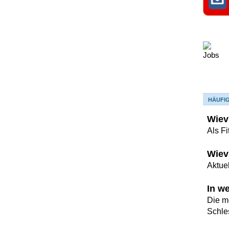
HÄUFI
Wievi
Als F
Wiev
Aktuel
In w
Die m
Schle