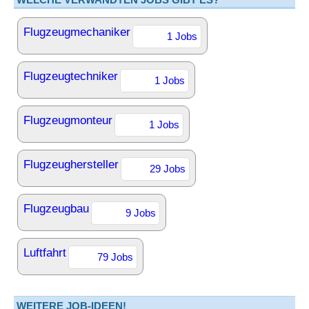
Flugzeugmechaniker
1 Jobs
Flugzeugtechniker
1 Jobs
Flugzeugmonteur
1 Jobs
Flugzeughersteller
29 Jobs
Flugzeugbau
9 Jobs
Luftfahrt
79 Jobs
WEITERE JOB-IDEEN!