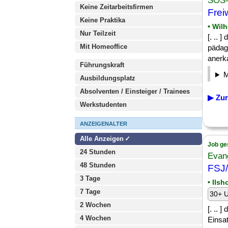
SOS- 
Keine Zeitarbeitsfirmen
Frei
Keine Praktika
• Wil
Nur Teilzeit
[. .. 
Mit Homeoffice
pädago
anerka
Führungskraft
Ausbildungsplatz
Absolventen / Einsteiger / Trainees
▶ Zur
Werkstudenten
ANZEIGENALTER
Alle Anzeigen
Job ge
24 Stunden
Evan
48 Stunden
FSJ/
3 Tage
• Ilsh
7 Tage
30+ U
2 Wochen
[. .. 
4 Wochen
Einsa