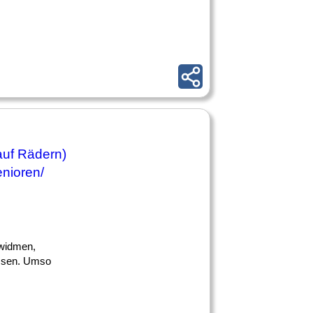
auf Rädern)
enioren/
 widmen,
assen. Umso