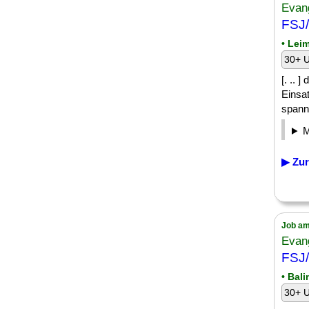
Evan
FSJ/
• Lei
30+ U
[. .. 
Einsa
spann
▶ Zur
Job am
Evan
FSJ/
• Bal
30+ U