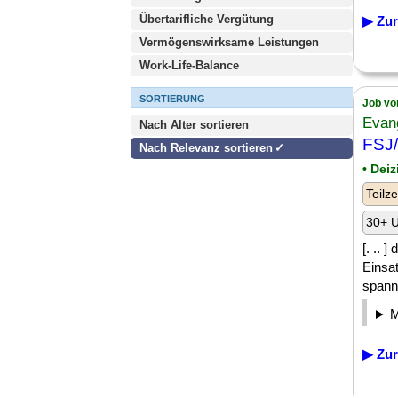
Übertarifliche Vergütung
▶ Zur
Vermögenswirksame Leistungen
Work-Life-Balance
SORTIERUNG
Job vo
Evan
Nach Alter sortieren
FSJ/
Nach Relevanz sortieren
• Dei
Teilze
30+ U
[. .. 
Einsa
spann
▶ Zur