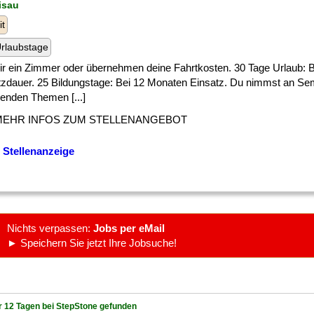
zisau
it
rlaubstage
] dir ein Zimmer oder übernehmen deine Fahrtkosten. 30 Tage Urlaub:
tzdauer. 25 Bildungstage: Bei 12 Monaten Einsatz. Du nimmst an Se
enden Themen [...]
MEHR INFOS ZUM STELLENANGEBOT
 Stellenanzeige
Nichts verpassen:
Jobs per eMail
► Speichern Sie jetzt Ihre Jobsuche!
r 12 Tagen bei StepStone gefunden