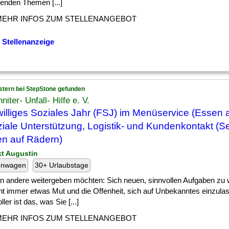
enden Themen [...]
MEHR INFOS ZUM STELLENANGEBOT
 Stellenanzeige
stern bei StepStone gefunden
niter- Unfall- Hilfe e. V.
williges Soziales Jahr (FSJ) im Menüservice (Essen 
ziale Unterstützung, Logistik- und Kundenkontakt (S
n auf Rädern)
kt Augustin
enwagen
30+ Urlaubstage
] an andere weitergeben möchten: Sich neuen, sinnvollen Aufgaben zu
ht immer etwas Mut und die Offenheit, sich auf Unbekanntes einzul
ller ist das, was Sie [...]
MEHR INFOS ZUM STELLENANGEBOT