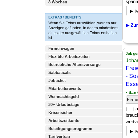
spann
8 Wochen
EXTRAS / BENEFITS
Wenn Sie Extras auswählen, werden nur
▶ Zur
Anzeigen gefunden, in denen mindestens
eines der ausgewählten Extras enthalten
ist
Firmenwagen
Job ge
Flexible Arbeitszeiten
Johan
Betriebliche Altersvorsorge
Frei
Sabbaticals
- So
Jobticket
Esse
Mitarbeiterevents
• San
Weihnachtsgeld
Firm
30+ Urlaubstage
[. .. 
Krisensicher
brauc
Arbeitszeitkonto
wertvo
Beteiligungsprogramm
Tarifvertrag