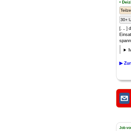
• Dei
Teilze
30+ U
[. .. 
Einsa
spann
▶ Zur
Job vo