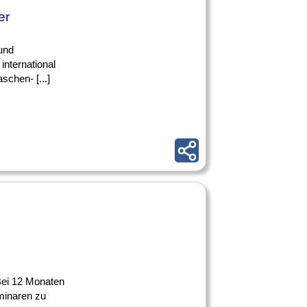
er
 und
international
schen- [...]
 Bei 12 Monaten
minaren zu