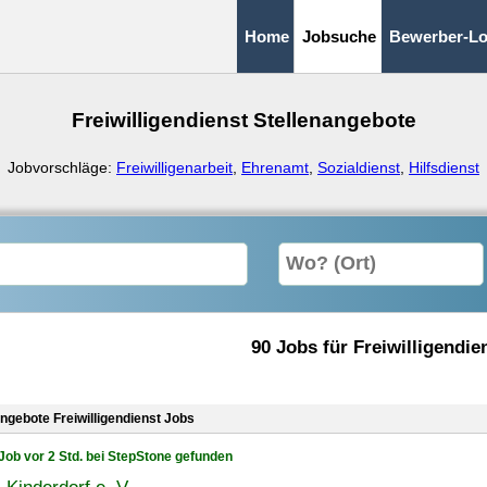
Home
Jobsuche
Bewerber-Lo
Freiwilligendienst Stellenangebote
Jobvorschläge:
Freiwilligenarbeit
,
Ehrenamt
,
Sozialdienst
,
Hilfsdienst
90 Jobs für Freiwilligendie
angebote Freiwilligendienst Jobs
Job vor 2 Std. bei StepStone gefunden