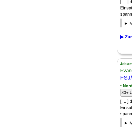
[. .. 
Einsa
spann
▶ Zur
Job am
Evan
FSJ/
• Nor
30+ U
[. .. 
Einsa
spann