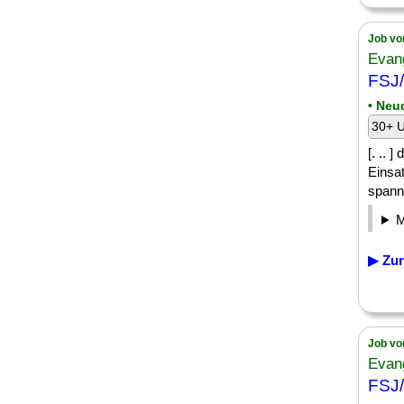
Job vo
Evan
FSJ/
• Neu
30+ U
[. .. 
Einsa
spann
▶ Zur
Job vo
Evan
FSJ/