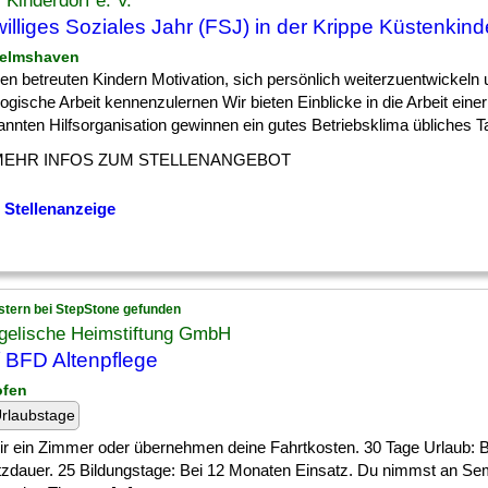
Kinderdorf e. V.
williges Soziales Jahr (FSJ) in der Krippe Küstenkind
helmshaven
] den betreuten Kindern Motivation, sich persönlich weiterzuentwickeln
gische Arbeit kennenzulernen Wir bieten Einblicke in die Arbeit einer 
nnten Hilfsorganisation gewinnen ein gutes Betriebsklima übliches Ta
MEHR INFOS ZUM STELLENANGEBOT
 Stellenanzeige
stern bei StepStone gefunden
gelische Heimstiftung GmbH
 BFD Altenpflege
ofen
rlaubstage
] dir ein Zimmer oder übernehmen deine Fahrtkosten. 30 Tage Urlaub:
tzdauer. 25 Bildungstage: Bei 12 Monaten Einsatz. Du nimmst an Se