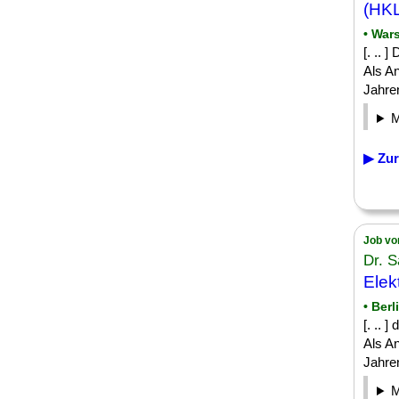
(HKL
• War
[. .. 
Als An
Jahren
▶ Zur
Job vo
Dr. 
Elek
• Berl
[. .. 
Als An
Jahren