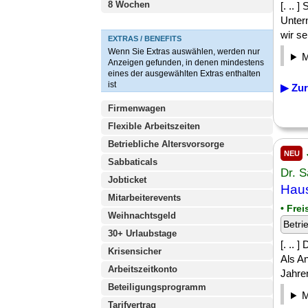
8 Wochen
[. .. 
Unter
wir se
EXTRAS / BENEFITS
Wenn Sie Extras auswählen, werden nur
Anzeigen gefunden, in denen mindestens
eines der ausgewählten Extras enthalten
ist
▶ Zur
Firmenwagen
Flexible Arbeitszeiten
Betriebliche Altersvorsorge
NEU
Sabbaticals
Dr. 
Jobticket
Haus
Mitarbeiterevents
• Frei
Weihnachtsgeld
Betri
30+ Urlaubstage
[. .. 
Krisensicher
Als An
Arbeitszeitkonto
Jahren
Beteiligungsprogramm
Tarifvertrag