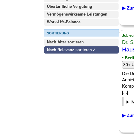
Übertarifliche Vergütung
▶ Zur
Vermögenswirksame Leistungen
Work-Life-Balance
SORTIERUNG
Job vo
Dr. 
Nach Alter sortieren
Haus
Nach Relevanz sortieren
• Ber
30+ U
Die Dr
Anbiet
Kompet
[...]
▶ Zur