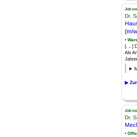
Job vo
Dr. 
Haus
(m/w
• War
[. .. 
Als An
Jahren
▶ Zur
Job vo
Dr. 
Mech
• Off