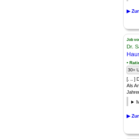
▶ Zur
Job vo
Dr. 
Haus
• Rat
30+ U
[. .. 
Als An
Jahren
▶ Zur