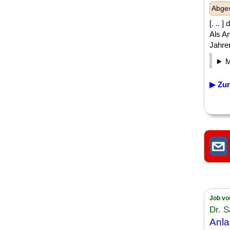
Abges
[. .. 
Als An
Jahren
▶ Zur
Job vo
Dr. 
Anla