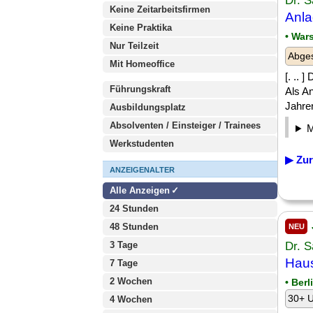
Dr. 
Keine Zeitarbeitsfirmen
Anla
Keine Praktika
• War
Nur Teilzeit
Abges
Mit Homeoffice
[. .. 
Führungskraft
Als An
Jahren
Ausbildungsplatz
Absolventen / Einsteiger / Trainees
Werkstudenten
▶ Zur
ANZEIGENALTER
Alle Anzeigen
24 Stunden
48 Stunden
NEU
3 Tage
Dr. 
Haus
7 Tage
2 Wochen
• Berl
30+ U
4 Wochen