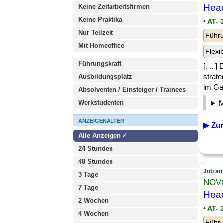
Head
Keine Zeitarbeitsfirmen
Keine Praktika
• AT-
Nur Teilzeit
Führu
Mit Homeoffice
Flexi
Führungskraft
[. .. 
strate
Ausbildungsplatz
im Gam
Absolventen / Einsteiger / Trainees
Werkstudenten
ANZEIGENALTER
▶ Zur
Alle Anzeigen
24 Stunden
48 Stunden
Job am
3 Tage
NOV
7 Tage
Head
2 Wochen
• AT-
4 Wochen
Führu