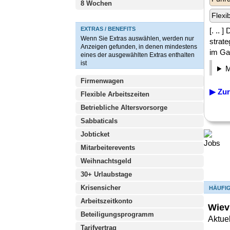
8 Wochen
Flexi
EXTRAS / BENEFITS
[. .. 
Wenn Sie Extras auswählen, werden nur
strate
Anzeigen gefunden, in denen mindestens
im Gam
eines der ausgewählten Extras enthalten
ist
Firmenwagen
▶ Zur
Flexible Arbeitszeiten
Betriebliche Altersvorsorge
Sabbaticals
Jobticket
Mitarbeiterevents
Weihnachtsgeld
30+ Urlaubstage
Krisensicher
HÄUFI
Arbeitszeitkonto
Wiev
Beteiligungsprogramm
Aktue
Tarifvertrag