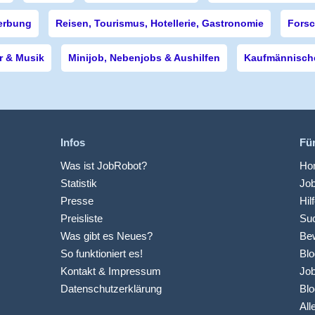
erbung
Reisen, Tourismus, Hotellerie, Gastronomie
Forsc
r & Musik
Minijob, Nebenjobs & Aushilfen
Kaufmännische
Infos
Fü
Was ist JobRobot?
Hom
Statistik
Jo
Presse
Hil
Preisliste
Suc
Was gibt es Neues?
Be
So funktioniert es!
Blo
Kontakt & Impressum
Job
Datenschutzerklärung
Blo
All