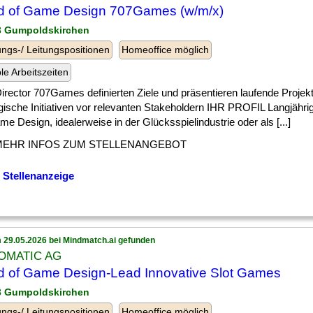
 of Game Design 707Games (w/m/x)
 3 Gumpoldskirchen
ngs-/ Leitungspositionen
Homeoffice möglich
ble Arbeitszeiten
] Director 707Games definierten Ziele und präsentieren laufende Projek
gische Initiativen vor relevanten Stakeholdern IHR PROFIL Langjähri
e Design, idealerweise in der Glücksspielindustrie oder als [...]
MEHR INFOS ZUM STELLENANGEBOT
 Stellenanzeige
 29.05.2026 bei Mindmatch.ai gefunden
OMATIC AG
 of Game Design-Lead Innovative Slot Games
 3 Gumpoldskirchen
ngs-/ Leitungspositionen
Homeoffice möglich