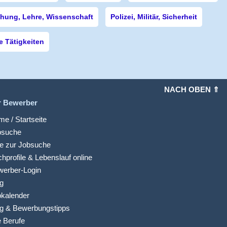
hung, Lehre, Wissenschaft
Polizei, Militär, Sicherheit
 Tätigkeiten
NACH OBEN ⇑
r Bewerber
e / Startseite
bsuche
fe zur Jobsuche
hprofile & Lebenslauf online
werber-Login
g
kalender
g & Bewerbungstipps
e Berufe