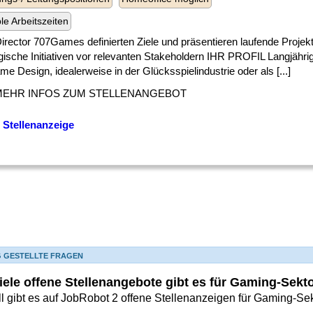
ble Arbeitszeiten
] Director 707Games definierten Ziele und präsentieren laufende Projek
gische Initiativen vor relevanten Stakeholdern IHR PROFIL Langjähri
e Design, idealerweise in der Glücksspielindustrie oder als [...]
MEHR INFOS ZUM STELLENANGEBOT
 Stellenanzeige
G GESTELLTE FRAGEN
iele offene Stellenangebote gibt es für Gaming-Sek
ll gibt es auf JobRobot 2 offene Stellenanzeigen für Gaming-Sek