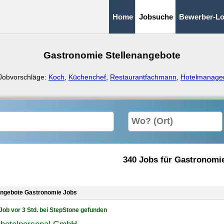
Home
Jobsuche
Bewerber-Lo
Gastronomie Stellenangebote
Jobvorschläge:
Koch
,
Küchenchef
,
Restaurantfachmann
,
Hotelmanage
340 Jobs für Gastronomi
angebote Gastronomie Jobs
Job vor 3 Std. bei StepStone gefunden