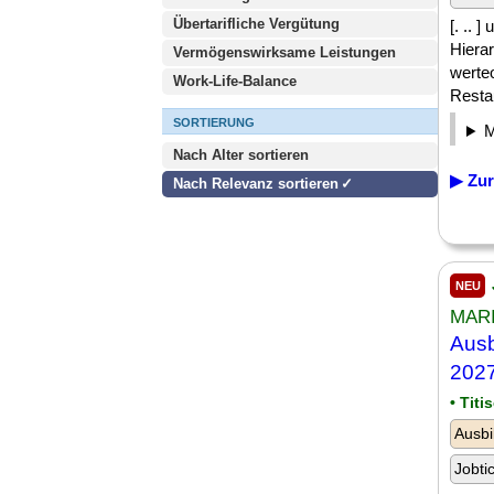
Übertarifliche Vergütung
[. ..
Hierar
Vermögenswirksame Leistungen
werte
Work-Life-Balance
Restau
SORTIERUNG
Nach Alter sortieren
▶ Zur
Nach Relevanz sortieren
NEU
MARI
Ausb
202
• Titi
Ausbi
Jobti