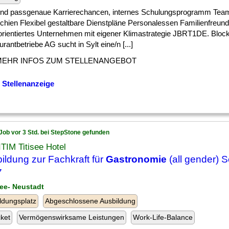
 ] und passgenaue Karrierechancen, internes Schulungsprogramm Tea
chien Flexibel gestaltbare Dienstpläne Personalessen Familienfreund
orientiertes Unternehmen mit eigener Klimastrategie JBRT1DE. Blo
rantbetriebe AG sucht in Sylt eine/n [...]
MEHR INFOS ZUM STELLENANGEBOT
 Stellenanzeige
Job vor 3 Std. bei StepStone gefunden
TIM Titisee Hotel
ildung zur Fachkraft für
Gastronomie
(all gender) 
7
see- Neustadt
ldungsplatz
Abgeschlossene Ausbildung
cket
Vermögenswirksame Leistungen
Work-Life-Balance