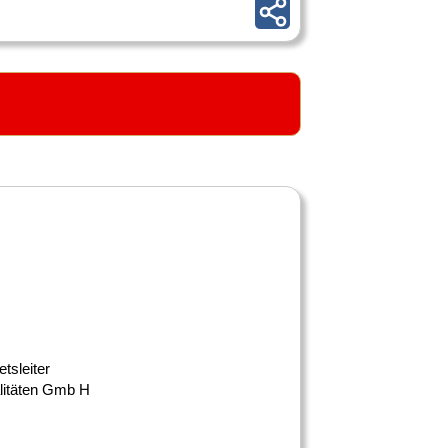
tsleiter
litäten Gmb H