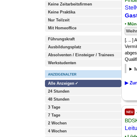
Find
Keine Zeitarbeitsfirmen
Stel
Keine Praktika
Gas
Nur Teilzeit
• Mü
Mit Homeoffice
Weih
Führungskraft
[. .. 
Vermit
Ausbildungsplatz
abges
Absolventen / Einsteiger / Trainees
Qualif
Werkstudenten
ANZEIGENALTER
▶ Zur
Alle Anzeigen
24 Stunden
48 Stunden
3 Tage
NEU
7 Tage
BDSK
2 Wochen
Leit
4 Wochen
• Lüd