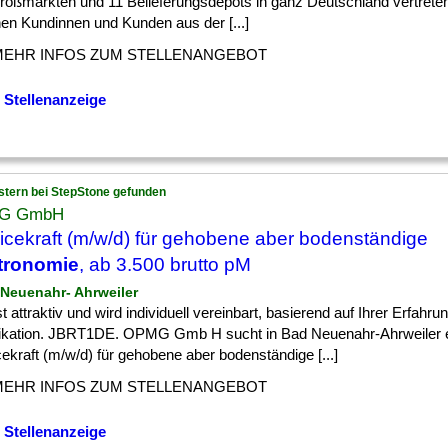
roßmärkten und 11 Belieferungsdepots in ganz Deutschland vertreten
nen Kundinnen und Kunden aus der [...]
MEHR INFOS ZUM STELLENANGEBOT
 Stellenanzeige
stern bei StepStone gefunden
G GmbH
icekraft (m/w/d) für gehobene aber bodenständige
tronomie
, ab 3.500 brutto pM
 Neuenahr- Ahrweiler
] ist attraktiv und wird individuell vereinbart, basierend auf Ihrer Erfahr
fikation. JBRT1DE. OPMG Gmb H sucht in Bad Neuenahr-Ahrweiler 
ekraft (m/w/d) für gehobene aber bodenständige [...]
MEHR INFOS ZUM STELLENANGEBOT
 Stellenanzeige