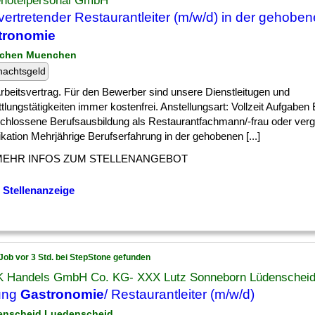
ehotelpersonal GmbH
lvertretender Restaurantleiter (m/w/d) in der gehobe
tronomie
nchen Muenchen
nachtsgeld
] Arbeitsvertrag. Für den Bewerber sind unsere Dienstleitugen und
tlungstätigkeiten immer kostenfrei. Anstellungsart: Vollzeit Aufgaben 
chlossene Berufsausbildung als Restaurantfachmann/-frau oder verg
ikation Mehrjährige Berufserfahrung in der gehobenen [...]
MEHR INFOS ZUM STELLENANGEBOT
 Stellenanzeige
Job vor 3 Std. bei StepStone gefunden
 Handels GmbH Co. KG- XXX Lutz Sonneborn Lüdenschei
ung
Gastronomie
/ Restaurantleiter (m/w/d)
enscheid Luedenscheid