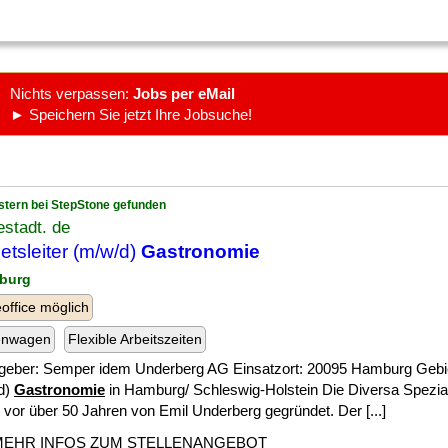
Nichts verpassen:
Jobs per eMail
► Speichern Sie jetzt Ihre Jobsuche!
stern bei StepStone gefunden
stadt. de
etsleiter (m/w/d)
Gastronomie
burg
ffice möglich
enwagen
Flexible Arbeitszeiten
tgeber: Semper idem Underberg AG Einsatzort: 20095 Hamburg Gebie
d)
Gastronomie
in Hamburg/ Schleswig-Holstein Die Diversa Spezia
vor über 50 Jahren von Emil Underberg gegründet. Der [...]
MEHR INFOS ZUM STELLENANGEBOT