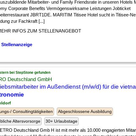
] Auszubildende Mitarbeiter- und Family Friendsrate in unseren Hotels 
my Corporate Benefits Vermögenswirksame Leistungen Jobticket
beiterrestaurant JBRT1DE. MARITIM Titisee Hotel sucht in Titisee-Ne
dung zur Fachkraft [...]
MEHR INFOS ZUM STELLENANGEBOT
 Stellenanzeige
stern bei StepStone gefunden
O Deutschland GmbH
riebsmitarbeiter im Außendienst (m/w/d) für die viet
tronomie
eldorf
ungs-/ Consultingtätigkeiten
Abgeschlossene Ausbildung
ebliche Altersvorsorge
30+ Urlaubstage
ETRO Deutschland Gmb H ist mit mehr als 10.000 engagierten Mitar