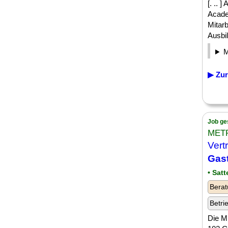
[. .. 
Acade
Mitar
Ausbil
▶ Zur
Job ge
METR
Vert
Gas
• Satt
Berat
Betri
Die M