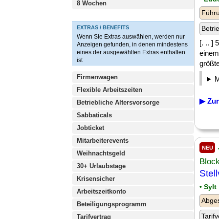
8 Wochen
Führu
EXTRAS / BENEFITS
Betri
Wenn Sie Extras auswählen, werden nur
[. ..
Anzeigen gefunden, in denen mindestens
eines der ausgewählten Extras enthalten
einem 
ist
größte
Firmenwagen
Flexible Arbeitszeiten
▶ Zur
Betriebliche Altersvorsorge
Sabbaticals
Jobticket
Mitarbeiterevents
NEU
Weihnachtsgeld
Bloc
30+ Urlaubstage
Stel
Krisensicher
• Sylt
Arbeitszeitkonto
Abges
Beteiligungsprogramm
Tarifv
Tarifvertrag