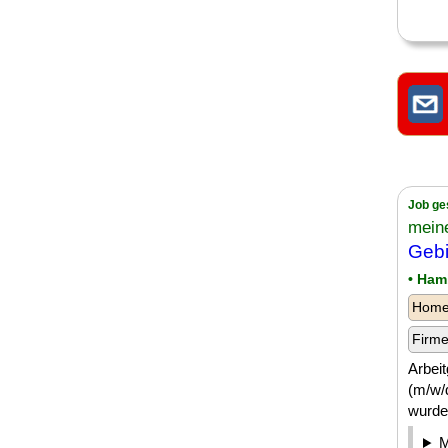
Job ge
meine
Gebi
• Ham
Homeo
Firm
Arbei
(m/w/
wurde 