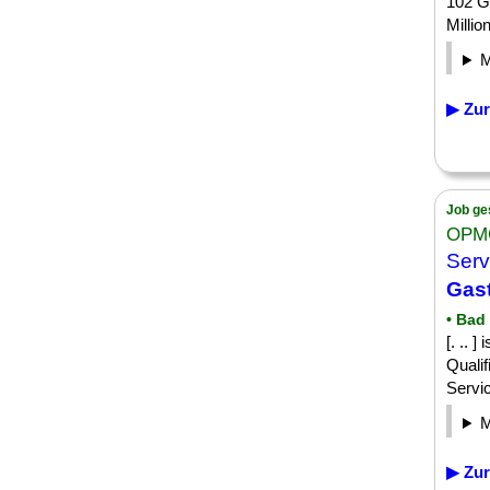
102 G
Millio
▶ Zur
Job ge
OPM
Serv
Gas
• Bad
[. .. 
Quali
Servic
▶ Zur