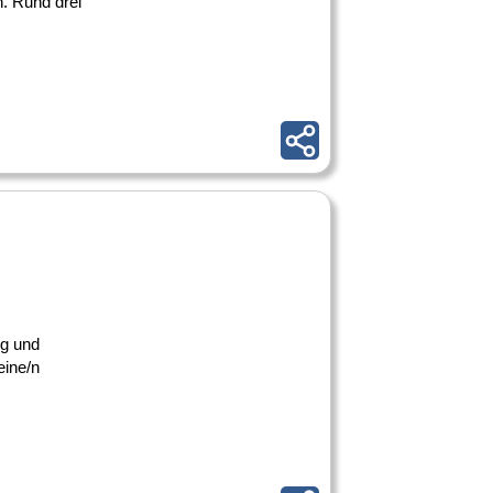
. Rund drei
ung und
eine/n