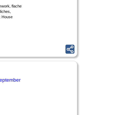
mwork, flache
liches,
ck House
September