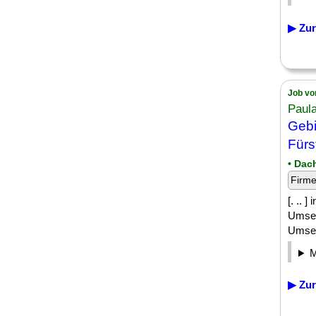
▶ Zur
Job vo
Paul
Gebi
Fürs
• Dac
Firm
[. .. 
Umsetz
Umset
▶ Zur