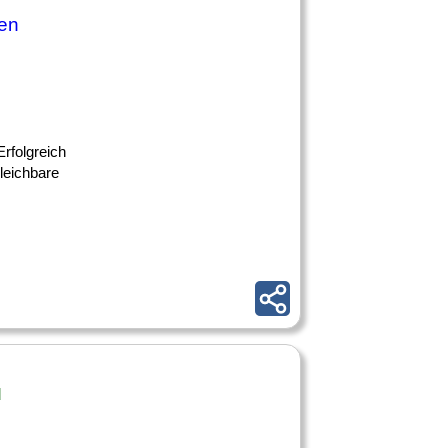
nen
Erfolgreich
leichbare
d