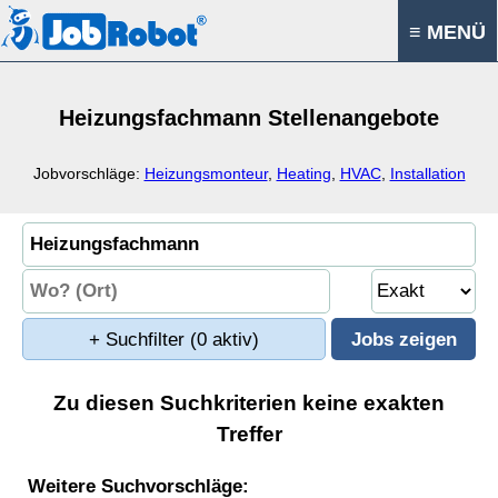
≡ MENÜ
Heizungsfachmann Stellenangebote
Jobvorschläge:
Heizungsmonteur
,
Heating
,
HVAC
,
Installation
+ Suchfilter
(0 aktiv)
Zu diesen Suchkriterien keine exakten
Treffer
Weitere Suchvorschläge: