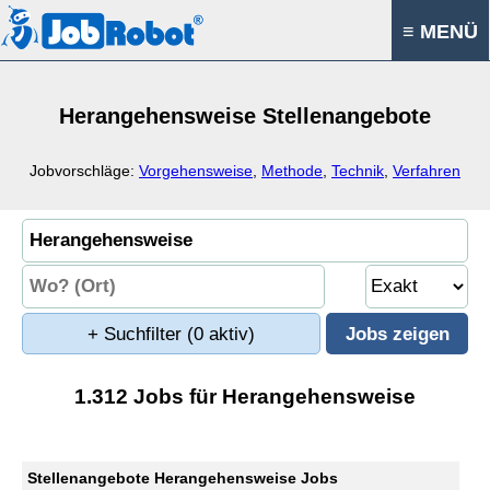
≡ MENÜ
Herangehensweise Stellenangebote
Jobvorschläge:
Vorgehensweise
,
Methode
,
Technik
,
Verfahren
+ Suchfilter
(0 aktiv)
1.312 Jobs für Herangehensweise
Stellenangebote Herangehensweise Jobs