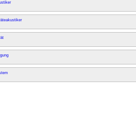
stiker
äteakustiker
ät
rgung
stem