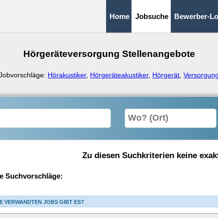
Home
Jobsuche
Bewerber-Lo
Hörgeräteversorgung Stellenangebote
Jobvorschläge:
Hörakustiker
,
Hörgeräteakustiker
,
Hörgerät
,
Versorgun
Zu diesen Suchkriterien keine exak
e Suchvorschläge:
E VERWANDTEN JOBS GIBT ES?