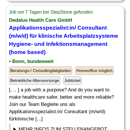
Job vor 7 Tagen bei StepStone gefunden
Dedalus Health Care GmbH
Applikationsspezialist:in/ Consultant
(m/w/d) für klinische Arbeitsplatzsysteme
Hygiene
- und Infektionsmanagement
(home based)
• Bonn, bundesweit
Beratungs-/ Consultingtätigkeiten
Homeoffice möglich
Betriebliche Altersvorsorge
Jobticket
[. .. ] a job with a purpose? And do you want to
make healthcare safer, better and more reliable?
Join our Team Begleite uns als
Applikationsspezialist:in/ Consultant (m/w/d)
fürklinische [...]
MEHR INFOS ZUM STELLENANGEBOT