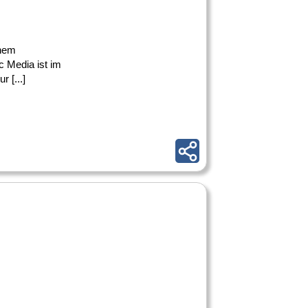
inem
c Media ist im
 [...]