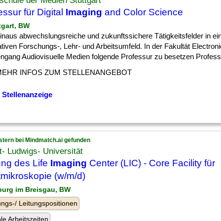
chule der Medien Stuttgart
essur für Digital
Imaging
and Color Science
tgart, BW
] hinaus abwechslungsreiche und zukunftssichere Tätigkeitsfelder in e
tiven Forschungs-, Lehr- und Arbeitsumfeld. In der Fakultät Electroni
ngang Audiovisuelle Medien folgende Professur zu besetzen Professur
MEHR INFOS ZUM STELLENANGEBOT
 Stellenanzeige
stern bei Mindmatch.ai gefunden
t- Ludwigs- Universität
ung des Life
Imaging
Center (LIC) - Core Facility für
tmikroskopie (w/m/d)
iburg im Breisgau, BW
ngs-/ Leitungspositionen
ble Arbeitszeiten