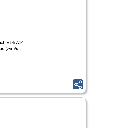
 nach E14/ A14
pie (w/m/d)