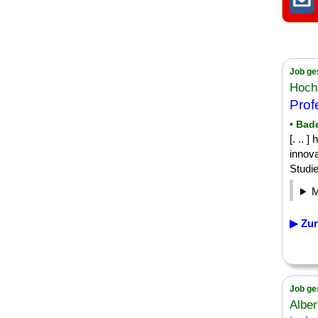
Job ge
Hochs
Prof
• Bad
[. .. 
innova
Studie
▶ Zur
Job ge
Alber