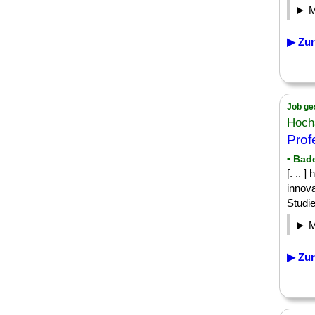
▶ Zur
Job ge
Hochs
Prof
• Bad
[. .. 
innova
Studie
▶ Zur