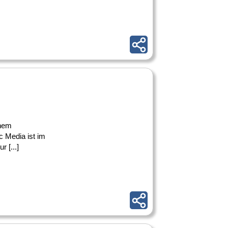
inem
c Media ist im
 [...]