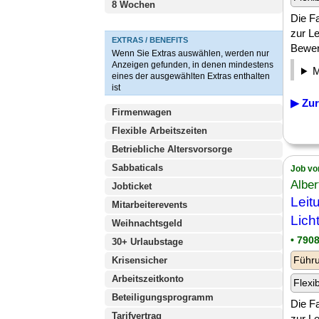
8 Wochen
Die Fa
zur Le
EXTRAS / BENEFITS
Bewerb
Wenn Sie Extras auswählen, werden nur
Anzeigen gefunden, in denen mindestens
eines der ausgewählten Extras enthalten
ist
▶ Zur
Firmenwagen
Flexible Arbeitszeiten
Betriebliche Altersvorsorge
Sabbaticals
Job vo
Alber
Jobticket
Leit
Mitarbeiterevents
Lich
Weihnachtsgeld
• 790
30+ Urlaubstage
Führu
Krisensicher
Arbeitszeitkonto
Flexi
Beteiligungsprogramm
Die Fa
Tarifvertrag
zur Le