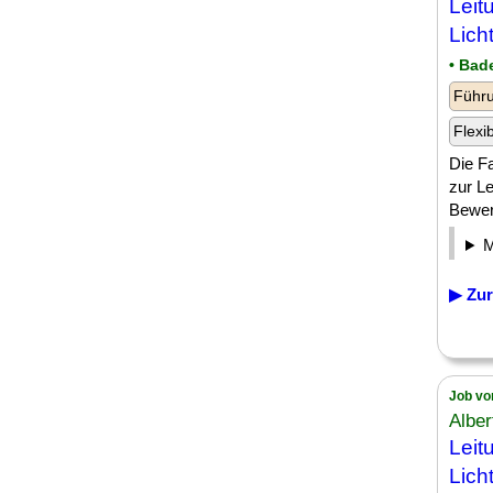
Leit
Lich
• Bad
Führu
Flexi
Die Fa
zur Le
Bewerb
▶ Zur
Job vo
Alber
Leit
Lich