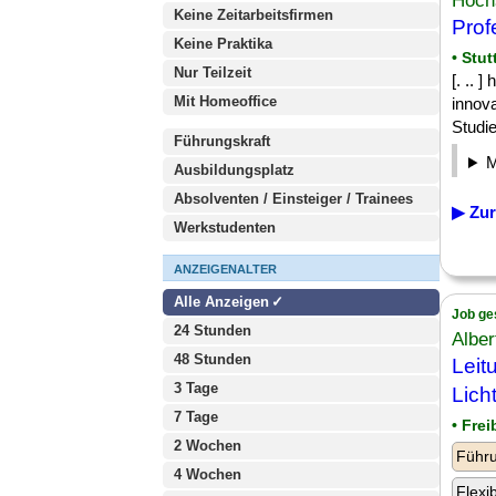
Hochs
Keine Zeitarbeitsfirmen
Prof
Keine Praktika
• Stut
Nur Teilzeit
[. .. 
Mit Homeoffice
innova
Studie
Führungskraft
Ausbildungsplatz
Absolventen / Einsteiger / Trainees
▶ Zur
Werkstudenten
ANZEIGENALTER
Alle Anzeigen
Job ge
24 Stunden
Alber
48 Stunden
Leit
3 Tage
Lich
7 Tage
• Fre
2 Wochen
Führu
4 Wochen
Flexi