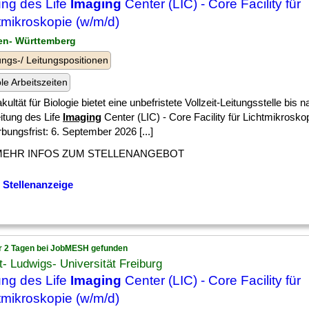
ung des Life
Imaging
Center (LIC) - Core Facility für
tmikroskopie (w/m/d)
en- Württemberg
ngs-/ Leitungspositionen
ble Arbeitszeiten
kultät für Biologie bietet eine unbefristete Vollzeit-Leitungsstelle bis
itung des Life
Imaging
Center (LIC) - Core Facility für Lichtmikrosko
ungsfrist: 6. September 2026 [...]
MEHR INFOS ZUM STELLENANGEBOT
 Stellenanzeige
r 2 Tagen bei JobMESH gefunden
t- Ludwigs- Universität Freiburg
ung des Life
Imaging
Center (LIC) - Core Facility für
tmikroskopie (w/m/d)