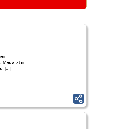
inem
c Media ist im
 [...]