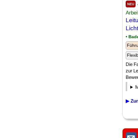
NEU
Arbei
Leit
Lich
• Bad
Führu
Flexi
Die Fa
zur Le
Bewerb
▶ Zur