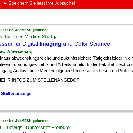
► Speichern Sie jetzt Ihre Jobsuche!
stern bei JobMESH gefunden
chule der Medien Stuttgart
essur für Digital
Imaging
and Color Science
en- Württemberg
] hinaus abwechslungsreiche und zukunftssichere Tätigkeitsfelder in e
tiven Forschungs-, Lehr- und Arbeitsumfeld. In der Fakultät Electroni
ngang Audiovisuelle Medien folgende Professur zu besetzen Professur
MEHR INFOS ZUM STELLENANGEBOT
 Stellenanzeige
stern bei JobMESH gefunden
t- Ludwigs- Universität Freiburg