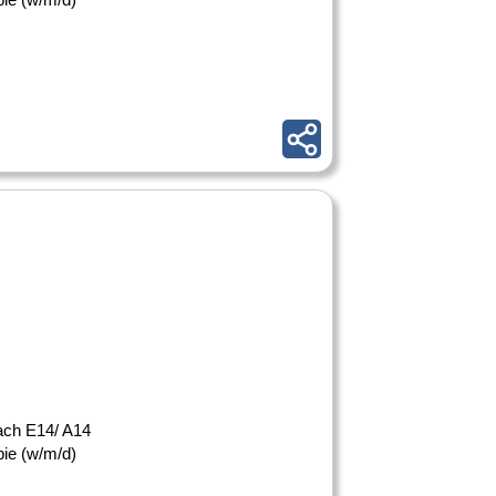
 nach E14/ A14
pie (w/m/d)