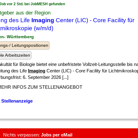
Job vor 2 Std. bei JobMESH gefunden
tgeber aus der Region
ung des Life
Imaging
Center (LIC) - Core Facility für
tmikroskopie (w/m/d)
en- Württemberg
ngs-/ Leitungspositionen
ble Arbeitszeiten
kultät für Biologie bietet eine unbefristete Vollzeit-Leitungsstelle bis
itung des Life
Imaging
Center (LIC) - Core Facility für Lichtmikrosko
ungsfrist: 6. September 2026 [...]
MEHR INFOS ZUM STELLENANGEBOT
 Stellenanzeige
Nichts verpassen:
Jobs per eMail