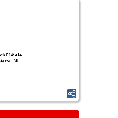
 nach E14/ A14
pie (w/m/d)