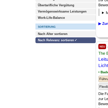
Bewerb
Übertarifliche Vergütung
Vermögenswirksame Leistungen
Work-Life-Balance
▶ Zur
SORTIERUNG
Nach Alter sortieren
Nach Relevanz sortieren
NEU
The 
Leit
Lich
• Bad
Führu
Flexi
Die Fa
zur Le
Bewerb