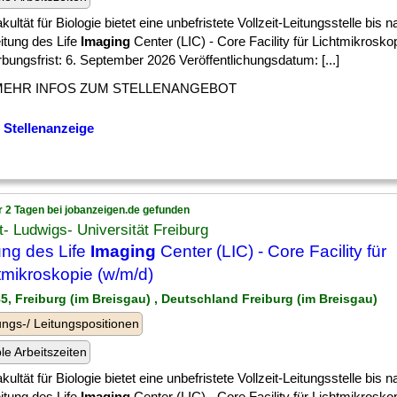
kultät für Biologie bietet eine unbefristete Vollzeit-Leitungsstelle bis
itung des Life
Imaging
Center (LIC) - Core Facility für Lichtmikrosko
ungsfrist: 6. September 2026 Veröffentlichungsdatum: [...]
MEHR INFOS ZUM STELLENANGEBOT
 Stellenanzeige
r 2 Tagen bei jobanzeigen.de gefunden
t- Ludwigs- Universität Freiburg
ung des Life
Imaging
Center (LIC) - Core Facility für
tmikroskopie (w/m/d)
85, Freiburg (im Breisgau) , Deutschland Freiburg (im Breisgau)
ngs-/ Leitungspositionen
ble Arbeitszeiten
kultät für Biologie bietet eine unbefristete Vollzeit-Leitungsstelle bis
itung des Life
Imaging
Center (LIC) - Core Facility für Lichtmikrosko