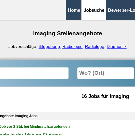
Home
Jobsuche
Bewerber-Lo
Imaging Stellenangebote
Jobvorschläge:
Bildgebung
,
Radiologie
,
Radiologe
,
Diagnostik
16 Jobs für Imaging
angebote Imaging Jobs
Job vor 2 Std. bei Mindmatch.ai gefunden