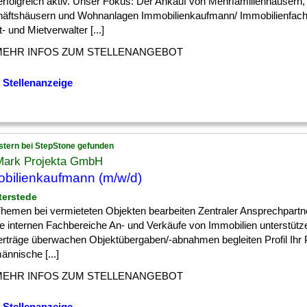
erfolgreich aktiv. Unser Fokus: Der Ankauf von Mehrfamilienhäusern
äftshäusern und Wohnanlagen Immobilienkaufmann/ Immobilienfachw
- und Mietverwalter [...]
MEHR INFOS ZUM STELLENANGEBOT
 Stellenanzeige
stern bei StepStone gefunden
Mark Projekta GmbH
bilienkaufmann (m/w/d)
terstede
] Themen bei vermieteten Objekten bearbeiten Zentraler Ansprechpartne
ie internen Fachbereiche An- und Verkäufe von Immobilien unterstütz
erträge überwachen Objektübergaben/-abnahmen begleiten Profil Ihr P
nnische [...]
MEHR INFOS ZUM STELLENANGEBOT
 Stellenanzeige