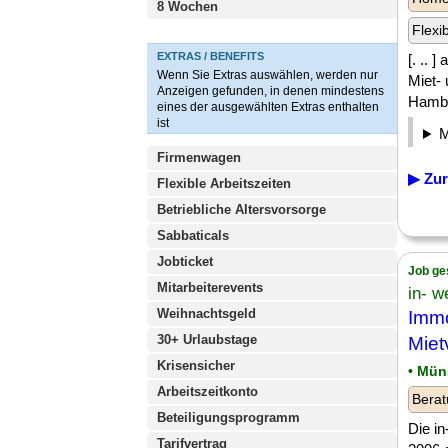
8 Wochen
Flexi
EXTRAS / BENEFITS
[. .. 
Wenn Sie Extras auswählen, werden nur
Miet-
Anzeigen gefunden, in denen mindestens
Hambu
eines der ausgewählten Extras enthalten
ist
Firmenwagen
▶ Zur
Flexible Arbeitszeiten
Betriebliche Altersvorsorge
Sabbaticals
Jobticket
Job ge
Mitarbeiterevents
in- 
Weihnachtsgeld
Immo
30+ Urlaubstage
Miet
Krisensicher
• Mün
Arbeitszeitkonto
Berat
Beteiligungsprogramm
Die i
Tarifvertrag