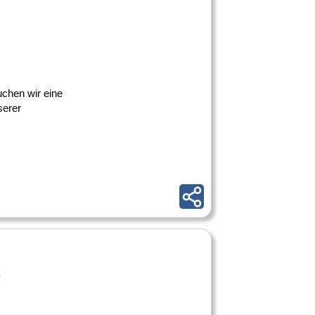
chen wir eine
serer
)