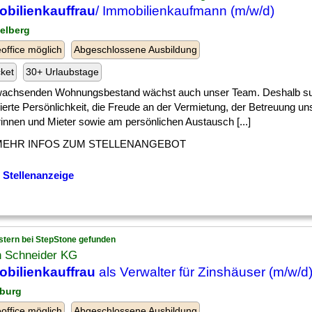
bilienkauffrau
/ Immobilienkaufmann (m/w/d)
delberg
ffice möglich
Abgeschlossene Ausbildung
cket
30+ Urlaubstage
 ] wachsenden Wohnungsbestand wächst auch unser Team. Deshalb su
erte Persönlichkeit, die Freude an der Vermietung, der Betreuung un
innen und Mieter sowie am persönlichen Austausch [...]
MEHR INFOS ZUM STELLENANGEBOT
 Stellenanzeige
stern bei StepStone gefunden
h Schneider KG
bilienkauffrau
als Verwalter für Zinshäuser (m/w/d
burg
ffice möglich
Abgeschlossene Ausbildung