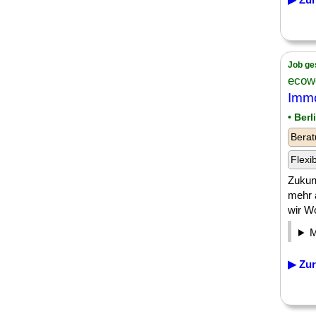
Job ge
eco
Immo
• Ber
Berat
Flexi
Zukun
mehr 
wir Wo
▶ Zur