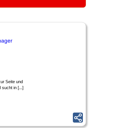
nager
ur Seite und
ucht in [...]