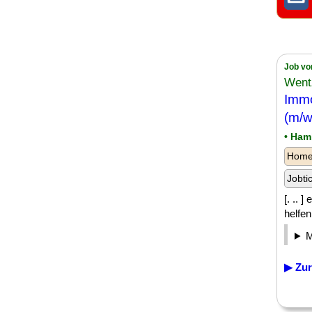
Job vo
Went
Immo
(m/w
• Ham
Homeo
Jobti
[. ..
helfe
▶ Zur