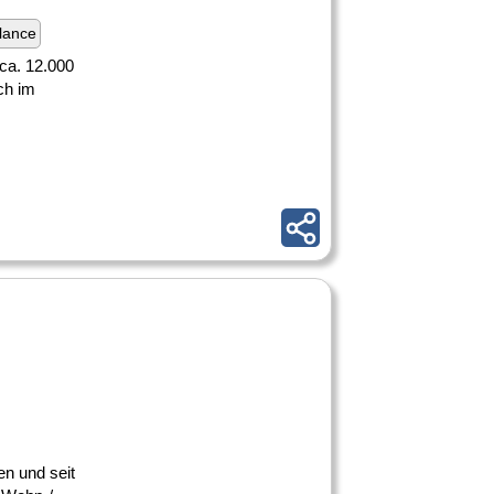
lance
 ca. 12.000
ch im
en und seit