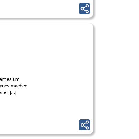
geht es um
hlands machen
r, [...]