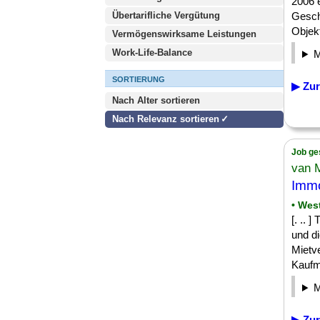
2006 
Übertarifliche Vergütung
Gesch
Objekt
Vermögenswirksame Leistungen
Work-Life-Balance
SORTIERUNG
▶ Zur
Nach Alter sortieren
Nach Relevanz sortieren
Job ge
van 
Immo
• Wes
[. .. 
und d
Mietv
Kaufmä
▶ Zur