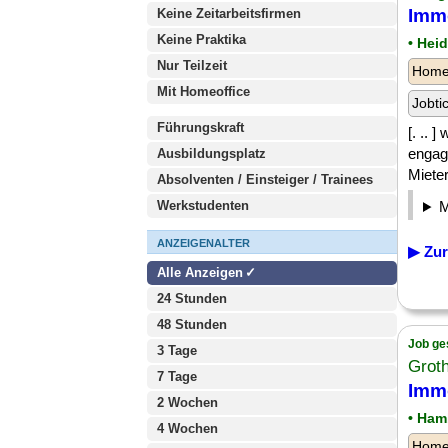
Immo
Keine Zeitarbeitsfirmen
Keine Praktika
• Hei
Nur Teilzeit
Homeo
Mit Homeoffice
Jobti
Führungskraft
[. ..
engagi
Ausbildungsplatz
Mieter
Absolventen / Einsteiger / Trainees
Werkstudenten
ANZEIGENALTER
▶ Zur
Alle Anzeigen
24 Stunden
48 Stunden
Job ge
3 Tage
Grot
7 Tage
Immo
2 Wochen
• Ham
4 Wochen
Homeo