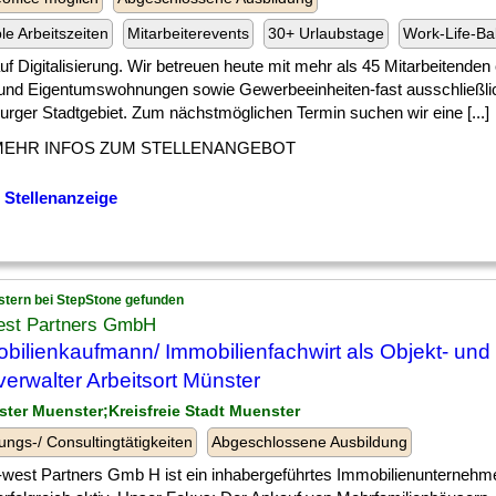
ble Arbeitszeiten
Mitarbeiterevents
30+ Urlaubstage
Work-Life-Ba
] auf Digitalisierung. Wir betreuen heute mit mehr als 45 Mitarbeitenden
 und Eigentumswohnungen sowie Gewerbeeinheiten-fast ausschließli
rger Stadtgebiet. Zum nächstmöglichen Termin suchen wir eine [...]
MEHR INFOS ZUM STELLENANGEBOT
 Stellenanzeige
stern bei StepStone gefunden
west Partners GmbH
bilienkaufmann/ Immobilienfachwirt als Objekt- und
verwalter Arbeitsort Münster
ster Muenster;Kreisfreie Stadt Muenster
ungs-/ Consultingtätigkeiten
Abgeschlossene Ausbildung
n-west Partners Gmb H ist ein inhabergeführtes Immobilienunternehm