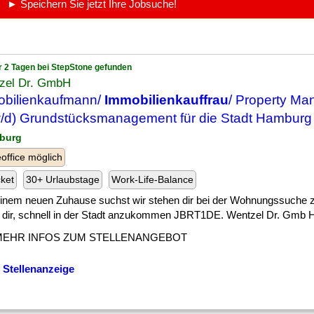
► Speichern Sie jetzt Ihre Jobsuche!
r 2 Tagen bei StepStone gefunden
zel Dr. GmbH
bilienkaufmann/
Immobilienkauffrau
/ Property Ma
/d) Grundstücksmanagement für die Stadt Hamburg
burg
ffice möglich
cket
30+ Urlaubstage
Work-Life-Balance
 ] einem neuen Zuhause suchst wir stehen dir bei der Wohnungssuche z
n dir, schnell in der Stadt anzukommen JBRT1DE. Wentzel Dr. Gmb H s
MEHR INFOS ZUM STELLENANGEBOT
 Stellenanzeige