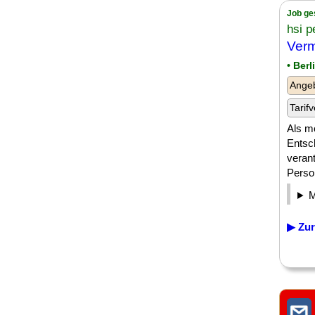
Job ge
hsi p
Verm
• Berl
Angeb
Tarifv
Als m
Entsc
verant
Person
▶ Zur