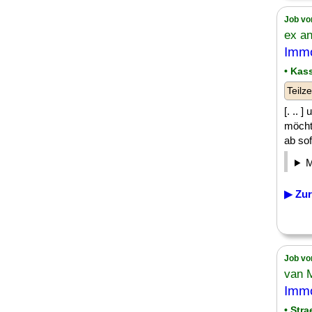
Job vo
ex a
Immo
• Kas
Teilze
[. .. 
möcht
ab sofo
▶ Zur
Job vo
van 
Immo
• Stra