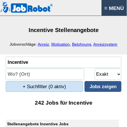
≡ MENÜ
Incentive Stellenangebote
Jobvorschläge:
Anreiz
,
Motivation
,
Belohnung
,
Anreizsystem
+ Suchfilter
(0 aktiv)
242 Jobs für Incentive
Stellenangebote Incentive Jobs