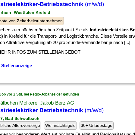
strieelektriker-Betriebstechnik
(m/w/d)
drhein- Westfalen Krefeld
ote von Zeitarbeitsunternehmen
uchen zum nächstmöglichen Zeitpunkt Sie als
Industrieelektriker-B
) in Krefeld für die Transport- und Logistikbranche. Diese Vorteile er
n Attraktive Vergütung ab 20 pro Stunde-Verhandelbar je nach [...]
MEHR INFOS ZUM STELLENANGEBOT
 Stellenanzeige
Job vor 2 Std. bei Regio-Jobanzeiger gefunden
älbchen Molkerei Jakob Berz AG
strieelektriker Betriebstechnik
(m/w/d)
07, Bad Schwalbach
ebliche Altersvorsorge
Weihnachtsgeld
30+ Urlaubstage
] legen wir besonderen Wert auf höchste Qualität und Regionalität und d