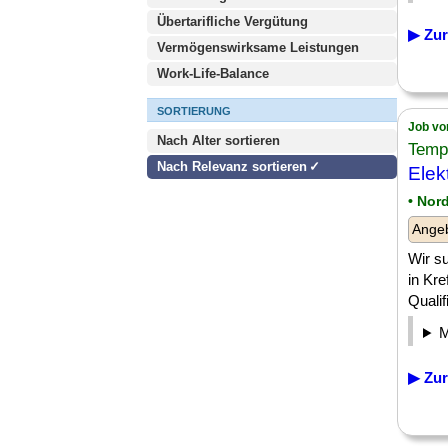
Übertarifliche Vergütung
▶ Zur
Vermögenswirksame Leistungen
Work-Life-Balance
SORTIERUNG
Job vo
Nach Alter sortieren
Temp
Nach Relevanz sortieren
Elek
• Nor
Angeb
Wir s
in Kre
Qualif
▶ Zur