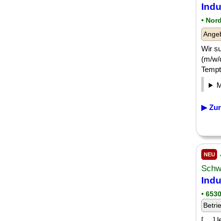
Indu
• Nor
Angeb
Wir s
(m/w/d
Tempto
▶ Zur
NEU
Schw
Indu
• 653
Betri
[. .. 