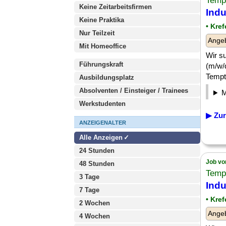
Temp
Keine Zeitarbeitsfirmen
Indu
Keine Praktika
• Kre
Nur Teilzeit
Angeb
Mit Homeoffice
Wir s
Führungskraft
(m/w/d
Tempto
Ausbildungsplatz
Absolventen / Einsteiger / Trainees
Werkstudenten
▶ Zur
ANZEIGENALTER
Alle Anzeigen
24 Stunden
Job vo
48 Stunden
Temp
3 Tage
Indu
7 Tage
• Kref
2 Wochen
Angeb
4 Wochen