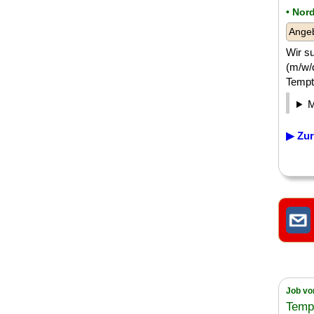
• Nor
Angeb
Wir s
(m/w/d
Tempto
▶ Zur
Job vo
Temp