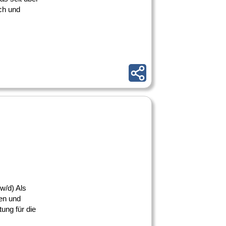
ch und
/w/d) Als
men und
ung für die