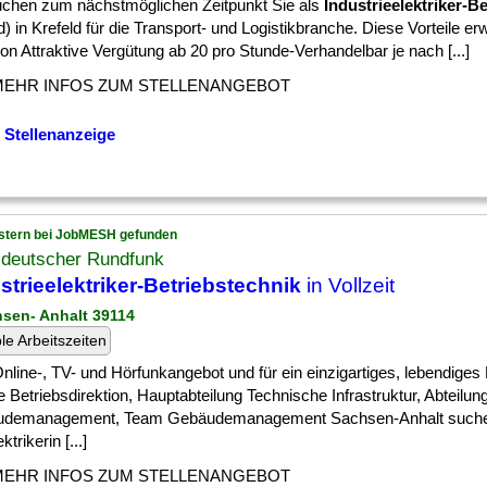
uchen zum nächstmöglichen Zeitpunkt Sie als
Industrieelektriker-B
) in Krefeld für die Transport- und Logistikbranche. Diese Vorteile er
n Attraktive Vergütung ab 20 pro Stunde-Verhandelbar je nach [...]
MEHR INFOS ZUM STELLENANGEBOT
 Stellenanzeige
stern bei JobMESH gefunden
ldeutscher Rundfunk
strieelektriker-Betriebstechnik
in Vollzeit
hsen- Anhalt 39114
ble Arbeitszeiten
] Online-, TV- und Hörfunkangebot und für ein einzigartiges, lebendiges
e Betriebsdirektion, Hauptabteilung Technische Infrastruktur, Abteilun
demanagement, Team Gebäudemanagement Sachsen-Anhalt suche
ktrikerin [...]
MEHR INFOS ZUM STELLENANGEBOT