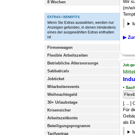
Wir s
8 Wochen
(m/w/d
Tempto
EXTRAS / BENEFITS
Wenn Sie Extras auswählen, werden nur
Anzeigen gefunden, in denen mindestens
eines der ausgewählten Extras enthalten
▶ Zur
ist
Firmenwagen
Flexible Arbeitszeiten
Betriebliche Altersvorsorge
Job ge
Sabbaticals
Mitte
Indu
Jobticket
Mitarbeiterevents
• Sac
Flexi
Weihnachtsgeld
30+ Urlaubstage
[. .. 
Für di
Krisensicher
Gebäu
Arbeitszeitkonto
als Ele
Beteiligungsprogramm
Tarifvertrag