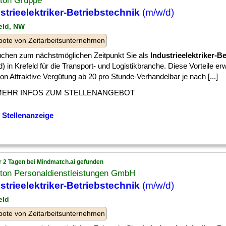
ton Gruppe
strieelektriker-Betriebstechnik
(m/w/d)
feld, NW
ote von Zeitarbeitsunternehmen
uchen zum nächstmöglichen Zeitpunkt Sie als
Industrieelektriker-B
) in Krefeld für die Transport- und Logistikbranche. Diese Vorteile er
n Attraktive Vergütung ab 20 pro Stunde-Verhandelbar je nach [...]
MEHR INFOS ZUM STELLENANGEBOT
 Stellenanzeige
r 2 Tagen bei Mindmatch.ai gefunden
ton Personaldienstleistungen GmbH
strieelektriker-Betriebstechnik
(m/w/d)
eld
ote von Zeitarbeitsunternehmen