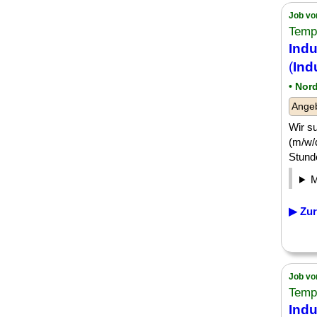
Job vo
Temp
Indu
(
Ind
• Nor
Angeb
Wir s
(m/w/d
Stunde
▶ Zur
Job vo
Temp
Indu