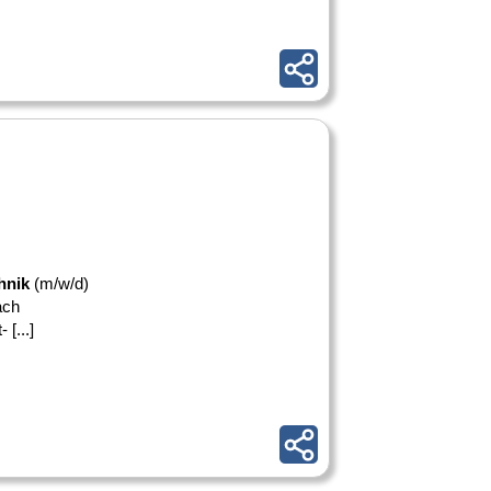
hnik
(m/w/d)
ach
[...]