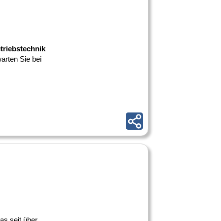
etriebstechnik
warten Sie bei
as seit über