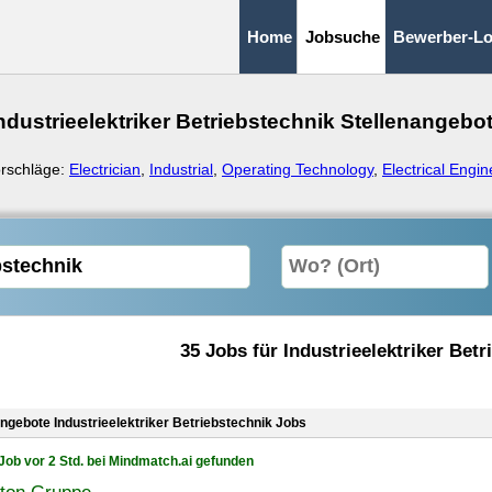
Home
Jobsuche
Bewerber-Lo
ndustrieelektriker Betriebstechnik Stellenangebo
rschläge:
Electrician
,
Industrial
,
Operating Technology
,
Electrical Engin
35 Jobs für Industrieelektriker Betr
angebote Industrieelektriker Betriebstechnik Jobs
Job vor 2 Std. bei Mindmatch.ai gefunden