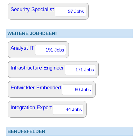
Security Specialist
97 Jobs
WEITERE JOB-IDEEN!
Analyst IT
191 Jobs
Infrastructure Engineer
171 Jobs
Entwickler Embedded
60 Jobs
Integration Expert
44 Jobs
BERUFSFELDER