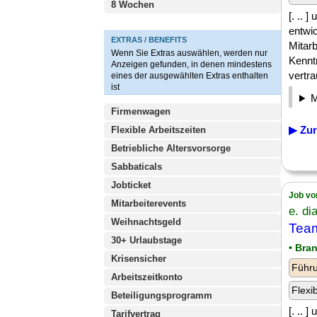
8 Wochen
[. ..
entwi
EXTRAS / BENEFITS
Mitarb
Wenn Sie Extras auswählen, werden nur
Kennt
Anzeigen gefunden, in denen mindestens
vertra
eines der ausgewählten Extras enthalten
ist
Firmenwagen
▶ Zur
Flexible Arbeitszeiten
Betriebliche Altersvorsorge
Sabbaticals
Jobticket
Job vo
Mitarbeiterevents
e. d
Weihnachtsgeld
Team
30+ Urlaubstage
• Bra
Krisensicher
Führu
Arbeitszeitkonto
Flexi
Beteiligungsprogramm
[. ..
Tarifvertrag