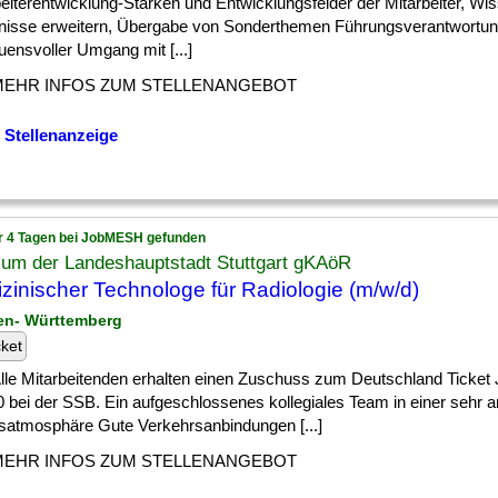
eiterentwicklung-Stärken und Entwicklungsfelder der Mitarbeiter, Wi
nisse erweitern, Übergabe von Sonderthemen Führungsverantwortun
uensvoller Umgang mit [...]
MEHR INFOS ZUM STELLENANGEBOT
 Stellenanzeige
r 4 Tagen bei JobMESH gefunden
kum der Landeshauptstadt Stuttgart gKAöR
zinischer Technologe für Radiologie (m/w/d)
en- Württemberg
cket
] Alle Mitarbeitenden erhalten einen Zuschuss zum Deutschland Ticket
0 bei der SSB. Ein aufgeschlossenes kollegiales Team in einer sehr
tsatmosphäre Gute Verkehrsanbindungen [...]
MEHR INFOS ZUM STELLENANGEBOT