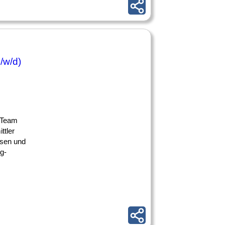
/w/d)
m Team
ttler
ssen und
g-