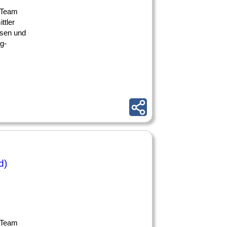
m Team
ttler
ssen und
g-
d)
m Team