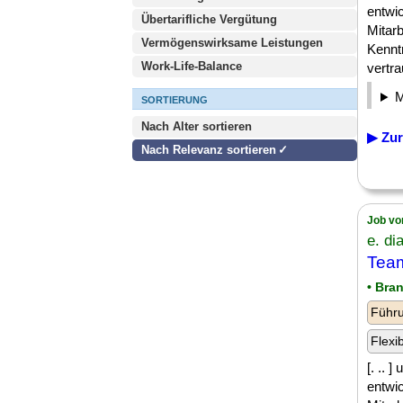
entwi
Übertarifliche Vergütung
Mitarb
Vermögenswirksame Leistungen
Kennt
Work-Life-Balance
vertra
SORTIERUNG
Nach Alter sortieren
▶ Zur
Nach Relevanz sortieren
Job vo
e. d
Team
• Bra
Führu
Flexi
[. ..
entwi