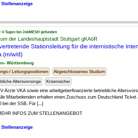
 Stellenanzeige
r 4 Tagen bei JobMESH gefunden
kum der Landeshauptstadt Stuttgart gKAöR
lvertretende Stationsleitung für die internistische Inte
 (m/w/d)
en- Württemberg
ngs-/ Leitungspositionen
Abgeschlossenes Studium
ebliche Altersvorsorge
Krisensicher
] TV-Ärzte VKA sowie eine arbeitgeberfinanzierte betriebliche Altersvor
lle Mitarbeitenden erhalten einen Zuschuss zum Deutschland Ticket
 bei der SSB. Für [...]
MEHR INFOS ZUM STELLENANGEBOT
 Stellenanzeige