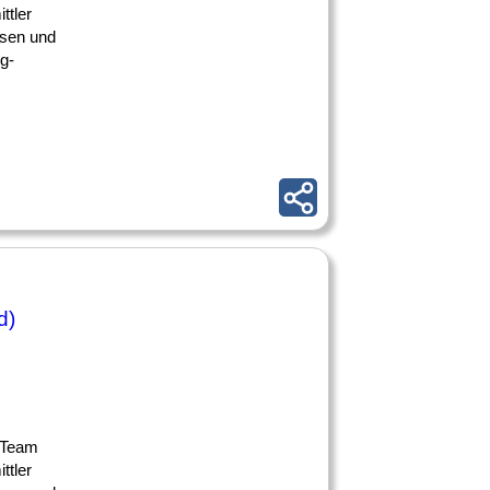
ttler
ssen und
g-
d)
m Team
ttler