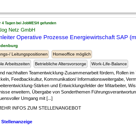
r 4 Tagen bei JobMESH gefunden
ialog Netz GmbH
leiter Operative Prozesse Energiewirtschaft SAP (m
ndenburg
ngs-/ Leitungspositionen
Homeoffice möglich
ble Arbeitszeiten
Betriebliche Altersvorsorge
Work-Life-Balance
 ] und nachhalten Teamentwicklung-Zusammenarbeit fördern, Rollen i
ckeln, Feedbackkultur, Kommunikation/ Informationsweitergabe, Vermi
eiterentwicklung-Stärken und Entwicklungsfelder der Mitarbeiter, Wi
nisse erweitern, Übergabe von Sonderthemen Führungsverantwortun
uensvoller Umgang mit [...]
MEHR INFOS ZUM STELLENANGEBOT
 Stellenanzeige