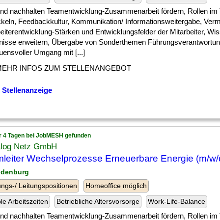
 ] und nachhalten Teamentwicklung-Zusammenarbeit fördern, Rollen i
ckeln, Feedbackkultur, Kommunikation/ Informationsweitergabe, Vermi
eiterentwicklung-Stärken und Entwicklungsfelder der Mitarbeiter, Wi
nisse erweitern, Übergabe von Sonderthemen Führungsverantwortun
uensvoller Umgang mit [...]
MEHR INFOS ZUM STELLENANGEBOT
 Stellenanzeige
r 4 Tagen bei JobMESH gefunden
ialog Netz GmbH
leiter Wechselprozesse Erneuerbare Energie (m/w/
ndenburg
ngs-/ Leitungspositionen
Homeoffice möglich
ble Arbeitszeiten
Betriebliche Altersvorsorge
Work-Life-Balance
 ] und nachhalten Teamentwicklung-Zusammenarbeit fördern, Rollen i