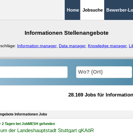
Home
Jobsuche
Bewerber-Lo
Informationen Stellenangebote
rschläge:
Information manager
,
Data manager
,
Knowledge manager
,
Li
28.169 Jobs für Informatio
angebote Informationen Jobs
r 2 Tagen bei JobMESH gefunden
kum der Landeshauptstadt Stuttgart gKAöR