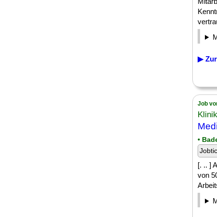
Mitarb
Kennt
vertra
▶ Zur
Job vo
Klini
Medi
• Bad
Jobti
[. .. 
von 5
Arbei