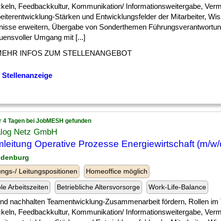
ckeln, Feedbackkultur, Kommunikation/ Informationsweitergabe, Vermi
eiterentwicklung-Stärken und Entwicklungsfelder der Mitarbeiter, Wi
nisse erweitern, Übergabe von Sonderthemen Führungsverantwortun
uensvoller Umgang mit [...]
MEHR INFOS ZUM STELLENANGEBOT
 Stellenanzeige
r 4 Tagen bei JobMESH gefunden
ialog Netz GmbH
leitung Operative Prozesse Energiewirtschaft (m/w/
ndenburg
ngs-/ Leitungspositionen
Homeoffice möglich
ble Arbeitszeiten
Betriebliche Altersvorsorge
Work-Life-Balance
 ] und nachhalten Teamentwicklung-Zusammenarbeit fördern, Rollen i
ckeln, Feedbackkultur, Kommunikation/ Informationsweitergabe, Vermi