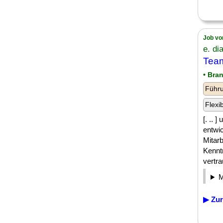
Job vo
e. d
Team
• Bra
Führu
Flexi
[. ..
entwi
Mitarb
Kennt
vertra
▶ Zur