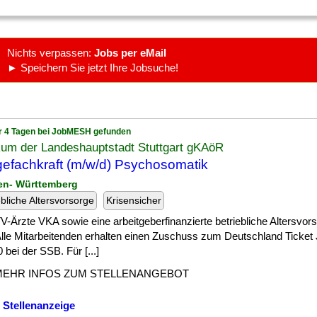
Nichts verpassen:
Jobs per eMail
► Speichern Sie jetzt Ihre Jobsuche!
r 4 Tagen bei JobMESH gefunden
kum der Landeshauptstadt Stuttgart gKAöR
gefachkraft (m/w/d) Psychosomatik
en- Württemberg
ebliche Altersvorsorge
Krisensicher
] TV-Ärzte VKA sowie eine arbeitgeberfinanzierte betriebliche Altersvor
lle Mitarbeitenden erhalten einen Zuschuss zum Deutschland Ticket
 bei der SSB. Für [...]
MEHR INFOS ZUM STELLENANGEBOT
 Stellenanzeige