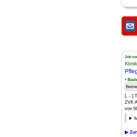
Job vo
Klini
Pfle
• Bad
Betri
[. .. 
ZVK A
von 50
▶ Zur