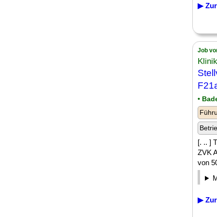
▶ Zur
Job vo
Klini
Stel
F21a
• Bad
Führu
Betri
[. .. 
ZVK A
von 50
▶ Zur