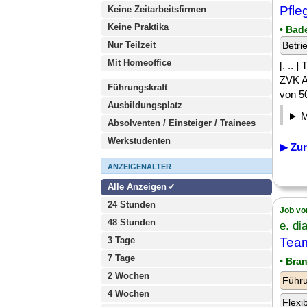
Pfle
Keine Zeitarbeitsfirmen
Keine Praktika
• Bad
Nur Teilzeit
Betri
Mit Homeoffice
[. .. 
ZVK A
Führungskraft
von 50
Ausbildungsplatz
Absolventen / Einsteiger / Trainees
Werkstudenten
▶ Zur
ANZEIGENALTER
Alle Anzeigen
24 Stunden
Job vo
48 Stunden
e. d
3 Tage
Team
7 Tage
• Bra
2 Wochen
Führu
4 Wochen
Flexi