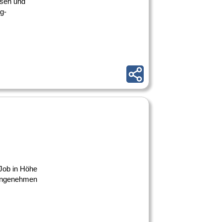
ssen und
g-
 Job in Höhe
 angenehmen