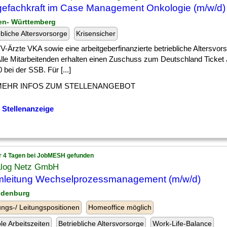
gefachkraft im Case Management Onkologie (m/w/d)
en- Württemberg
ebliche Altersvorsorge
Krisensicher
] TV-Ärzte VKA sowie eine arbeitgeberfinanzierte betriebliche Altersvor
lle Mitarbeitenden erhalten einen Zuschuss zum Deutschland Ticket
 bei der SSB. Für [...]
MEHR INFOS ZUM STELLENANGEBOT
 Stellenanzeige
r 4 Tagen bei JobMESH gefunden
ialog Netz GmbH
leitung Wechselprozessmanagement (m/w/d)
ndenburg
ngs-/ Leitungspositionen
Homeoffice möglich
ble Arbeitszeiten
Betriebliche Altersvorsorge
Work-Life-Balance