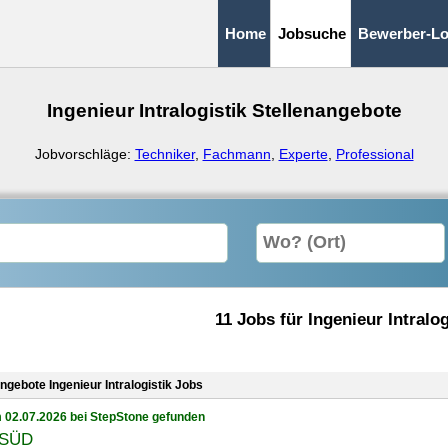
Home
Jobsuche
Bewerber-Lo
Ingenieur Intralogistik Stellenangebote
Jobvorschläge:
Techniker
,
Fachmann
,
Experte
,
Professional
11 Jobs für Ingenieur Intralog
ngebote Ingenieur Intralogistik Jobs
 02.07.2026 bei StepStone gefunden
 SÜD