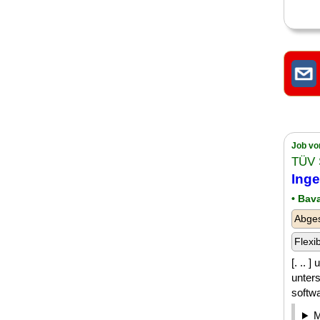
Job vo
TÜV 
Inge
• Bav
Abge
Flexi
[. .. 
unters
softw