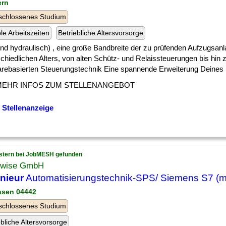
ern
schlossenes Studium
ble Arbeitszeiten
Betriebliche Altersvorsorge
] und hydraulisch) , eine große Bandbreite der zu prüfenden Aufzugsan
chiedlichen Alters, von alten Schütz- und Relaissteuerungen bis hin
arebasierten Steuerungstechnik Eine spannende Erweiterung Deines [.
MEHR INFOS ZUM STELLENANGEBOT
 Stellenanzeige
stern bei JobMESH gefunden
wise GmbH
nieur
Automatisierungstechnik-SPS/ Siemens S7 (m
hsen 04442
schlossenes Studium
ebliche Altersvorsorge