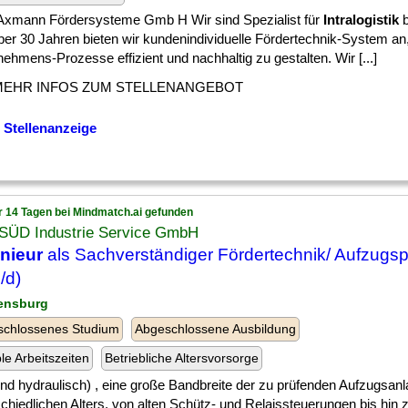
Axmann Fördersysteme Gmb H Wir sind Spezialist für
Intralogistik
b
über 30 Jahren bieten wir kundenindividuelle Fördertechnik-System a
ehmens-Prozesse effizient und nachhaltig zu gestalten. Wir [...]
MEHR INFOS ZUM STELLENANGEBOT
 Stellenanzeige
r 14 Tagen bei Mindmatch.ai gefunden
SÜD Industrie Service GmbH
nieur
als Sachverständiger Fördertechnik/ Aufzugs
/d)
ensburg
schlossenes Studium
Abgeschlossene Ausbildung
ble Arbeitszeiten
Betriebliche Altersvorsorge
] und hydraulisch) , eine große Bandbreite der zu prüfenden Aufzugsan
chiedlichen Alters, von alten Schütz- und Relaissteuerungen bis hin