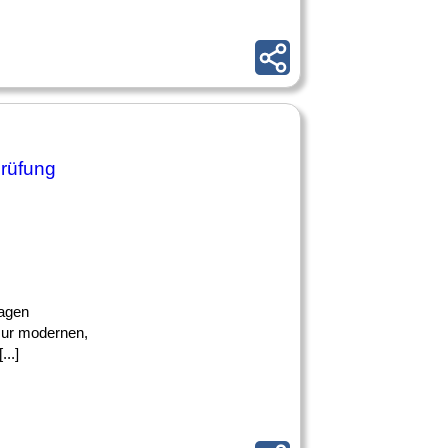
prüfung
lagen
 zur modernen,
..]