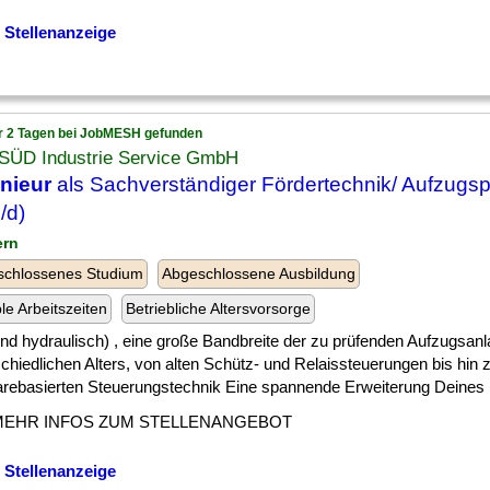
 Stellenanzeige
r 2 Tagen bei JobMESH gefunden
SÜD Industrie Service GmbH
nieur
als Sachverständiger Fördertechnik/ Aufzugs
/d)
ern
schlossenes Studium
Abgeschlossene Ausbildung
ble Arbeitszeiten
Betriebliche Altersvorsorge
] und hydraulisch) , eine große Bandbreite der zu prüfenden Aufzugsan
chiedlichen Alters, von alten Schütz- und Relaissteuerungen bis hin
arebasierten Steuerungstechnik Eine spannende Erweiterung Deines [.
MEHR INFOS ZUM STELLENANGEBOT
 Stellenanzeige