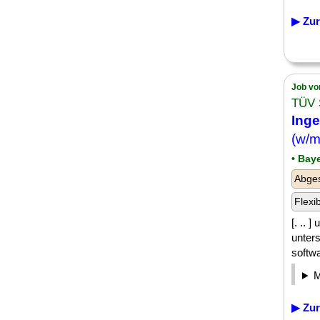
▶ Zur
Job vo
TÜV 
Inge
(w/m
• Bay
Abge
Flexi
[. .. 
unters
softw
▶ Zur