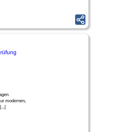
prüfung
lagen
 zur modernen,
..]