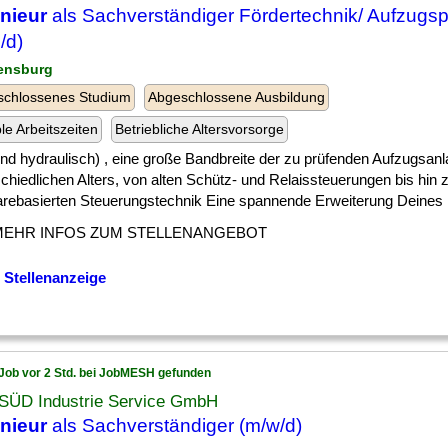
nieur
als Sachverständiger Fördertechnik/ Aufzugs
/d)
ensburg
schlossenes Studium
Abgeschlossene Ausbildung
ble Arbeitszeiten
Betriebliche Altersvorsorge
] und hydraulisch) , eine große Bandbreite der zu prüfenden Aufzugsan
chiedlichen Alters, von alten Schütz- und Relaissteuerungen bis hin
arebasierten Steuerungstechnik Eine spannende Erweiterung Deines [.
MEHR INFOS ZUM STELLENANGEBOT
 Stellenanzeige
Job vor 2 Std. bei JobMESH gefunden
SÜD Industrie Service GmbH
nieur
als Sachverständiger (m/w/d)