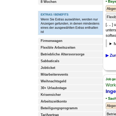
• Bay
8 Wochen
Abge
EXTRAS / BENEFITS
Flexi
Wenn Sie Extras auswählen, werden nur
Anzeigen gefunden, in denen mindestens
[. .. 
eines der ausgewählten Extras enthalten
unters
ist
softw
Firmenwagen
Flexible Arbeitszeiten
Betriebliche Altersvorsorge
▶ Zur
Sabbaticals
Jobticket
Mitarbeiterevents
Job ge
Weihnachtsgeld
Work
30+ Urlaubstage
Inge
Krisensicher
• Sac
Arbeitszeitkonto
Abge
Beteiligungsprogramm
Betri
Tarifvertrag