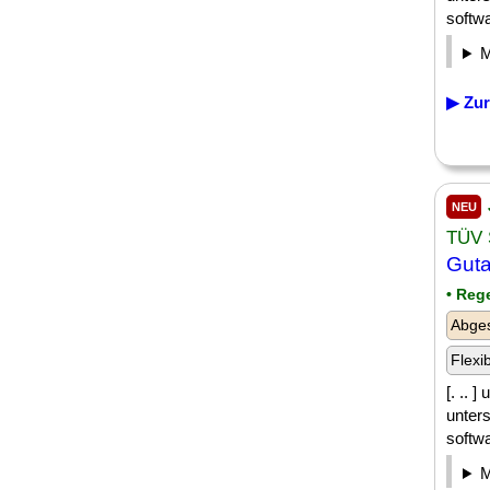
softw
▶ Zur
NEU
TÜV 
Guta
• Reg
Abge
Flexi
[. .. 
unters
softw