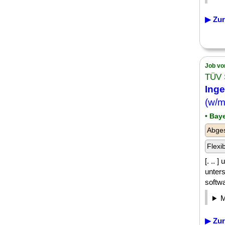
▶ Zur
Job vo
TÜV 
Inge
(w/m
• Bay
Abge
Flexi
[. .. 
unters
softw
▶ Zur