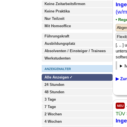
Inge
Keine Zeitarbeitsfirmen
(w/m
Keine Praktika
Nur Teilzeit
• Reg
Mit Homeoffice
Abge
Führungskraft
Flexi
Ausbildungsplatz
[. .. 
unters
Absolventen / Einsteiger / Trainees
softw
Werkstudenten
ANZEIGENALTER
Alle Anzeigen
▶ Zur
24 Stunden
48 Stunden
3 Tage
NEU
7 Tage
TÜV 
2 Wochen
Inge
4 Wochen