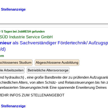
 Stellenanzeige
r 5 Tagen bei JobMESH gefunden
SÜD Industrie Service GmbH
nieur
als Sachverständiger Fördertechnik/ Aufzugs
/d)
ern
schlossenes Studium
Abgeschlossene Ausbildung
ble Arbeitszeiten
Betriebliche Altersvorsorge
] und hydraulisch) , eine große Bandbreite der zu prüfenden Aufzugsan
chiedlichen Alters, von alten Schütz- und Relaissteuerungen bis hin
arebasierten Steuerungstechnik Eine spannende Erweiterung Deines [.
MEHR INFOS ZUM STELLENANGEBOT
 Stellenanzeige