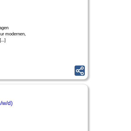
lagen
 zur modernen,
..]
/w/d)