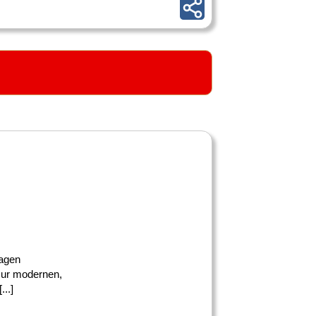
lagen
 zur modernen,
..]