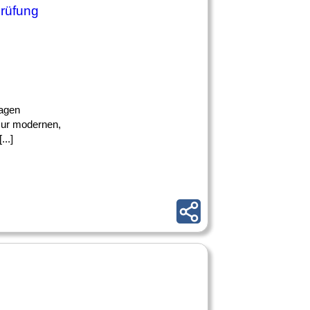
prüfung
lagen
 zur modernen,
..]