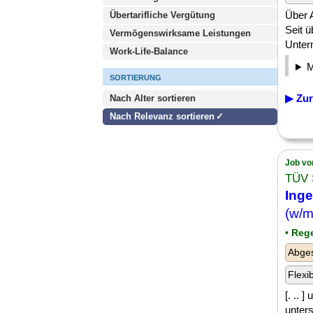
Über 
Übertarifliche Vergütung
Seit 
Vermögenswirksame Leistungen
Untern
Work-Life-Balance
SORTIERUNG
▶ Zur
Nach Alter sortieren
Nach Relevanz sortieren
Job vo
TÜV 
Inge
(w/m
• Reg
Abge
Flexi
[. .. 
unters