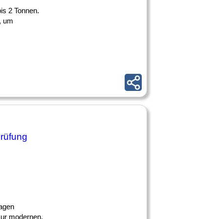
is 2 Tonnen.
n, um
prüfung
lagen
 zur modernen,