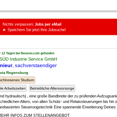
Nichts verpassen:
Jobs per eMail
► Speichern Sie jetzt Ihre Jobsuche!
r 12 Tagen bei Neuvoo.com gefunden
SÜD Industrie Service GmbH
nieur
, sachverstaendiger
aria Regensburg
schlossenes Studium
ble Arbeitszeiten
Betriebliche Altersvorsorge
] und hydraulisch) , eine große Bandbreite der zu prüfenden Aufzugsan
chiedlichen Alters, von alten Schütz- und Relaissteuerungen bis hin
arebasierten Steuerungstechnik Eine spannende Erweiterung Deines [.
MEHR INFOS ZUM STELLENANGEBOT