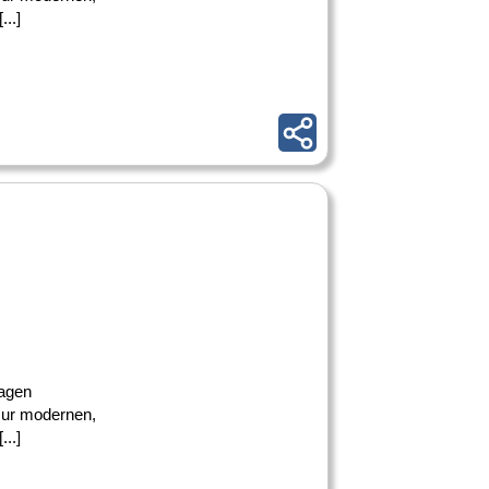
..]
lagen
 zur modernen,
..]