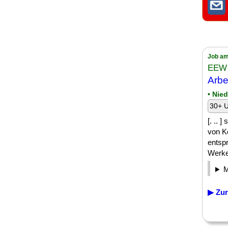
Job am
EEW 
Arbe
• Nie
30+ U
[. .. 
von K
entsp
Werkes
▶ Zur