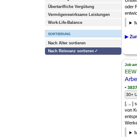
Unser
oder 
Übertarifliche Vergütung
entwic
Vermögenswirksame Leistungen
Work-Life-Balance
SORTIERUNG
▶ Zur
Nach Alter sortieren
Nach Relevanz sortieren
Job am
EEW 
Arbe
• 383
30+ U
[. .. 
von K
entsp
Werkes