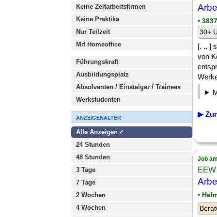
Arbe
Keine Zeitarbeitsfirmen
Keine Praktika
• 383
Nur Teilzeit
30+ U
Mit Homeoffice
[. .. 
von K
Führungskraft
entsp
Ausbildungsplatz
Werkes
Absolventen / Einsteiger / Trainees
Werkstudenten
▶ Zur
ANZEIGENALTER
Alle Anzeigen
24 Stunden
48 Stunden
Job am
EEW 
3 Tage
Arbe
7 Tage
• Hel
2 Wochen
4 Wochen
Berat