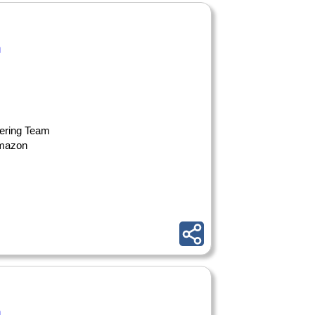
n
eering Team
Amazon
n