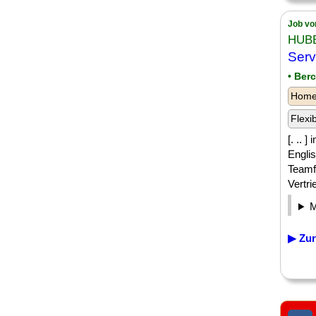
Job vo
HUB
Serv
• Ber
Homeo
Flexi
[. ..
Engli
Teamfä
Vertri
▶ Zur