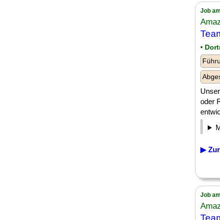
Job am
Amaz
Team
• Dor
Führu
Abges
Unser
oder 
entwic
▶ Zur
Job am
Amaz
Team