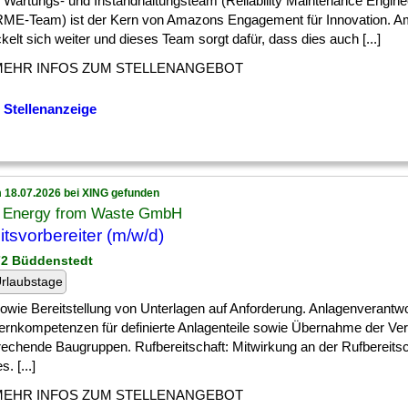
 Wartungs- und Instandhaltungsteam (Reliability Maintenance Engin
RME-Team) ist der Kern von Amazons Engagement für Innovation. 
kelt sich weiter und dieses Team sorgt dafür, dass dies auch [...]
MEHR INFOS ZUM STELLENANGEBOT
 Stellenanzeige
 18.07.2026 bei XING gefunden
Energy from Waste GmbH
itsvorbereiter (m/w/d)
72 Büddenstedt
rlaubstage
] sowie Bereitstellung von Unterlagen auf Anforderung. Anlagenverantw
ernkompetenzen für definierte Anlagenteile sowie Übernahme der Ver
rechende Baugruppen. Rufbereitschaft: Mitwirkung an der Rufbereitsc
. [...]
MEHR INFOS ZUM STELLENANGEBOT