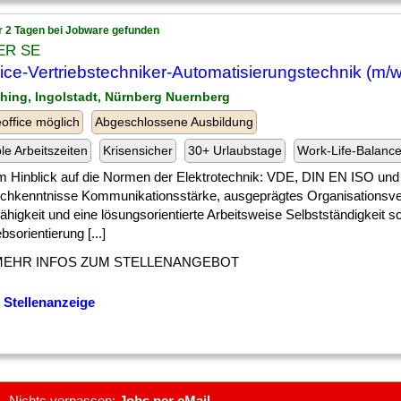
r 2 Tagen bei Jobware gefunden
ER SE
ice-Vertriebstechniker-Automatisierungstechnik (m/w
ching, Ingolstadt, Nürnberg Nuernberg
ffice möglich
Abgeschlossene Ausbildung
ble Arbeitszeiten
Krisensicher
30+ Urlaubstage
Work-Life-Balanc
 ] im Hinblick auf die Normen der Elektrotechnik: VDE, DIN EN ISO 
schkenntnisse Kommunikationsstärke, ausgeprägtes Organisationsv
higkeit und eine lösungsorientierte Arbeitsweise Selbstständigkeit 
ebsorientierung [...]
MEHR INFOS ZUM STELLENANGEBOT
 Stellenanzeige
Nichts verpassen:
Jobs per eMail