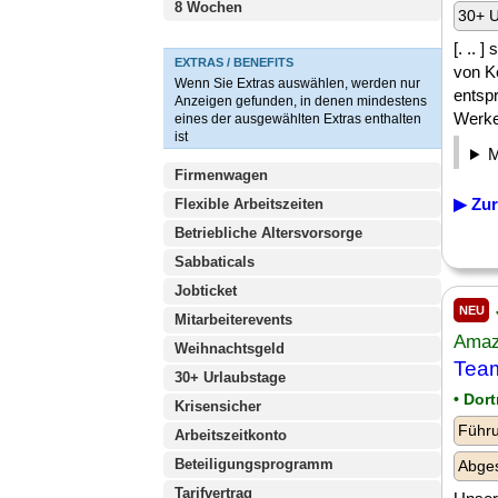
8 Wochen
30+ U
[. .. 
EXTRAS / BENEFITS
von K
Wenn Sie Extras auswählen, werden nur
entsp
Anzeigen gefunden, in denen mindestens
Werkes
eines der ausgewählten Extras enthalten
ist
Firmenwagen
▶ Zur
Flexible Arbeitszeiten
Betriebliche Altersvorsorge
Sabbaticals
Jobticket
NEU
Mitarbeiterevents
Amaz
Weihnachtsgeld
Team
30+ Urlaubstage
• Dor
Krisensicher
Führu
Arbeitszeitkonto
Beteiligungsprogramm
Abges
Tarifvertrag