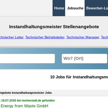
Home
Jobsuche
Bewerber-Lo
Instandhaltungsmeister Stellenangebote
chnischer Leiter
,
Technischer Betriebsleiter
,
Technischer Manager
,
Tech
10 Jobs für Instandhaltungsm
angebote Instandhaltungsmeister Jobs
 18.07.2026 bei meinestadt.de gefunden
Energy from Waste GmbH