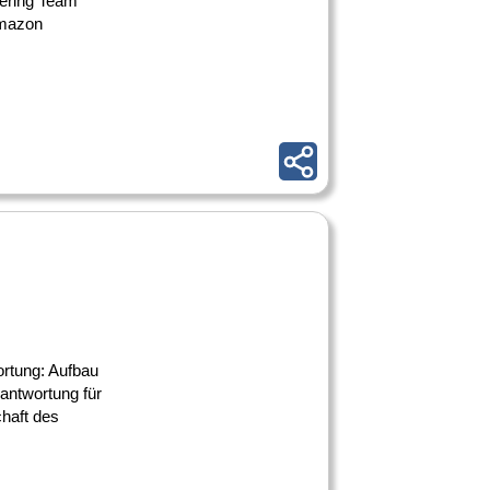
eering Team
Amazon
ortung: Aufbau
antwortung für
haft des