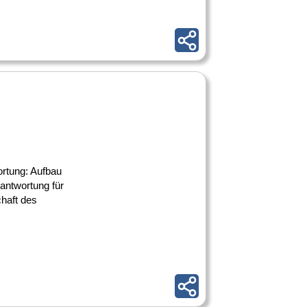
ortung: Aufbau
antwortung für
haft des