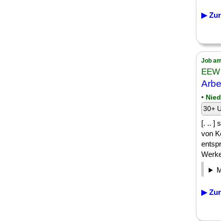
▶ Zur
Job am
EEW 
Arbe
• Nie
30+ U
[. .. 
von K
entsp
Werkes
▶ Zur