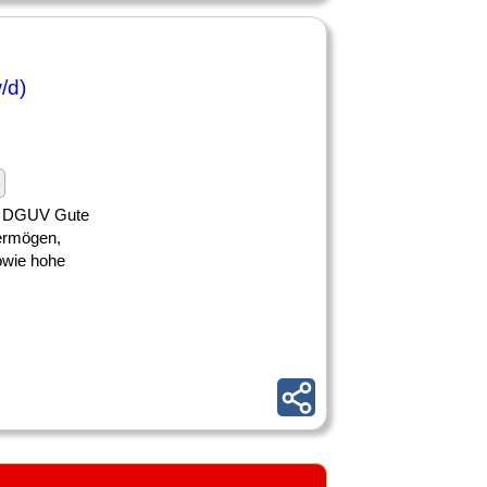
/d)
e
und DGUV Gute
ermögen,
sowie hohe