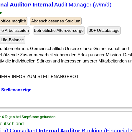
rnal Auditor
/
Internal
Audit Manager (w/m/d)
in
ffice möglich
Abgeschlossenes Studium
ble Arbeitszeiten
Betriebliche Altersvorsorge
30+ Urlaubstage
Life-Balance
 ] zu übernehmen. Gemeinschaftlich Unsere starke Gemeinschaft und
chätzende Zusammenarbeit sichern den Erfolg unserer Mission. Desh
tiv die individuellen Stärken und Interessen unserer Mitarbeitenden u
MEHR INFOS ZUM STELLENANGEBOT
 Stellenanzeige
r 4 Tagen bei StepStone gefunden
eutschland
ior) Consultant
Internal Auditor
Banking (Financial 