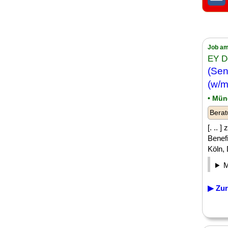
Job am
EY D
(Sen
(w/m
• Mün
Berat
[. .. 
Benef
Köln, 
▶ Zur