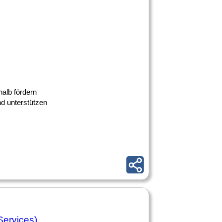
alb fördern
nd unterstützen
Services)