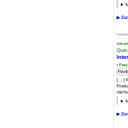
▶ Zur
Job am
Quar
Inte
• Fre
Flexi
[. .. 
Produ
nächst
▶ Zur