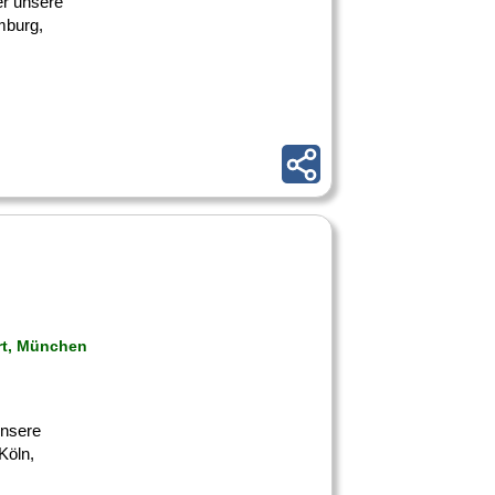
ber unsere
mburg,
art, München
 unsere
Köln,