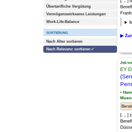
[. .. 
Übertarifliche Vergütung
Benef
Frankf
Vermögenswirksame Leistungen
Work-Life-Balance
SORTIERUNG
▶ Zur
Nach Alter sortieren
Nach Relevanz sortieren
Job vo
EY D
(Sen
Pens
• Ham
Muen
Berat
[. .. 
Benef
Düssel