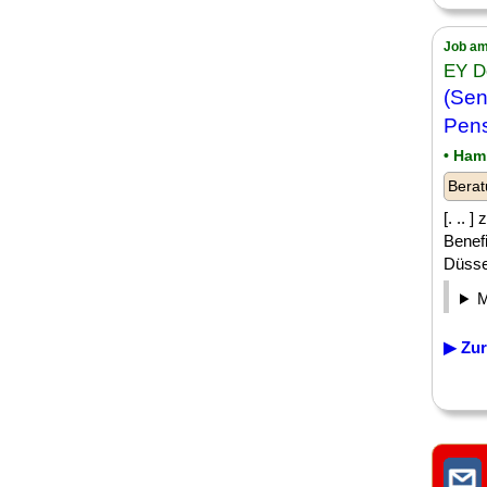
Job am
EY D
(Sen
Pens
• Ham
Berat
[. .. 
Benef
Düssel
▶ Zur