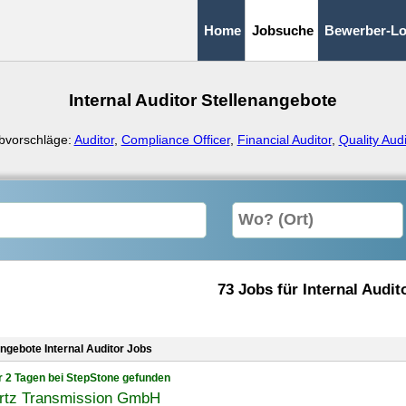
Home
Jobsuche
Bewerber-Lo
Internal Auditor Stellenangebote
bvorschläge:
Auditor
,
Compliance Officer
,
Financial Auditor
,
Quality Audi
73 Jobs für Internal Audit
angebote Internal Auditor Jobs
r 2 Tagen bei StepStone gefunden
rtz Transmission GmbH