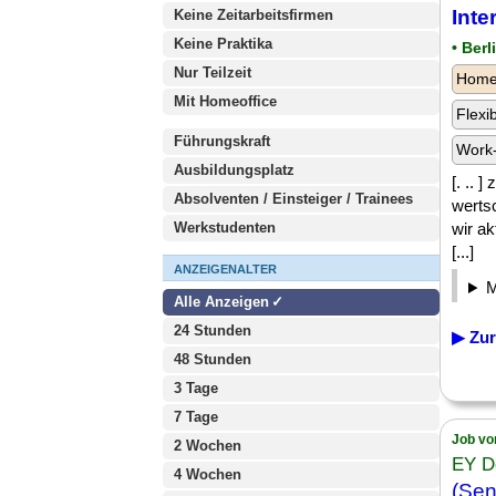
Inte
Keine Zeitarbeitsfirmen
Keine Praktika
• Berl
Nur Teilzeit
Homeo
Mit Homeoffice
Flexi
Führungskraft
Work-
Ausbildungsplatz
[. ..
Absolventen / Einsteiger / Trainees
werts
Werkstudenten
wir ak
[...]
ANZEIGENALTER
Alle Anzeigen
24 Stunden
▶ Zur
48 Stunden
3 Tage
7 Tage
Job vo
2 Wochen
EY D
4 Wochen
(Sen