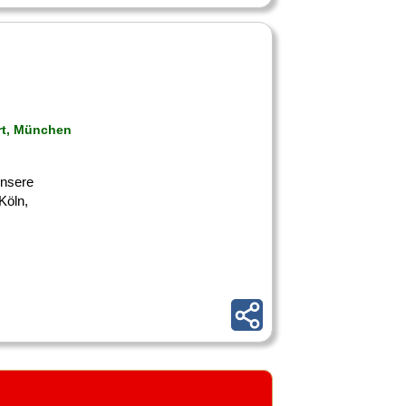
art, München
 unsere
Köln,