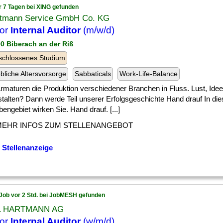
r 7 Tagen bei XING gefunden
tmann Service GmbH Co. KG
ior
Internal Auditor
(m/w/d)
00 Biberach an der Riß
schlossenes Studium
ebliche Altersvorsorge
Sabbaticals
Work-Life-Balance
] Armaturen die Produktion verschiedener Branchen in Fluss. Lust, Ide
stalten? Dann werde Teil unserer Erfolgsgeschichte Hand drauf In di
engebiet wirken Sie. Hand drauf. [...]
MEHR INFOS ZUM STELLENANGEBOT
 Stellenanzeige
Job vor 2 Std. bei JobMESH gefunden
L HARTMANN AG
ior
Internal Auditor
(w/m/d)