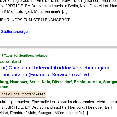
] du zukünftig brauchst. Eine steile Lernkurve ist dir garantiert. Mehr ü
its. JBRT1DE. EY Deutschland sucht in Berlin, Köln, Düsseldorf, Ha
urt/ Main, Stuttgart, München eine/n [...]
MEHR INFOS ZUM STELLENANGEBOT
 Stellenanzeige
r 7 Tagen bei StepStone gefunden
eutschland
ior) Consultant
Internal Auditor
Versicherungen/
ionskassen (Financial Services) (w/m/d)
burg, Hannover, Berlin, Köln, Düsseldorf, Frankfurt/ Main, Stuttg
chen
ungs-/ Consultingtätigkeiten
] zukünftig brauchst. Eine steile Lernkurve ist dir garantiert. Mehr über
its. JBRT1DE. EY Deutschland sucht in Hamburg, Hannover, Berlin, 
dorf, Frankfurt/ Main, Stuttgart, München eine/n [...]