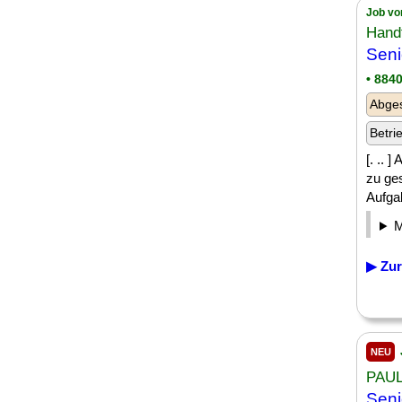
Job vo
Hand
Sen
• 884
Abge
Betri
[. .. 
zu ge
Aufgab
▶ Zur
NEU
PAU
Sen