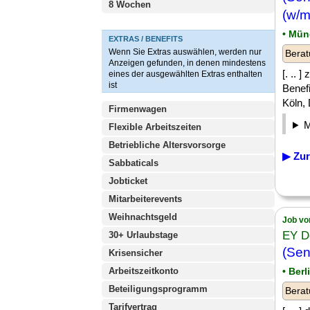
8 Wochen
(w/m
• Mün
EXTRAS / BENEFITS
Wenn Sie Extras auswählen, werden nur
Berat
Anzeigen gefunden, in denen mindestens
[. .. 
eines der ausgewählten Extras enthalten
ist
Benef
Köln, 
Firmenwagen
Flexible Arbeitszeiten
Betriebliche Altersvorsorge
▶ Zur
Sabbaticals
Jobticket
Mitarbeiterevents
Weihnachtsgeld
Job vo
EY D
30+ Urlaubstage
(Sen
Krisensicher
Arbeitszeitkonto
• Ber
Beteiligungsprogramm
Berat
Tarifvertrag