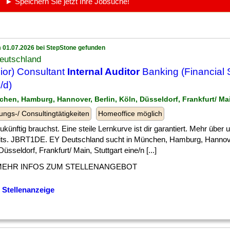
► Speichern Sie jetzt Ihre Jobsuche!
 01.07.2026 bei StepStone gefunden
eutschland
ior) Consultant
Internal Auditor
Banking (Financial 
/d)
chen, Hamburg, Hannover, Berlin, Köln, Düsseldorf, Frankfurt/ Mai
ungs-/ Consultingtätigkeiten
Homeoffice möglich
] zukünftig brauchst. Eine steile Lernkurve ist dir garantiert. Mehr über
its. JBRT1DE. EY Deutschland sucht in München, Hamburg, Hannover
Düsseldorf, Frankfurt/ Main, Stuttgart eine/n [...]
MEHR INFOS ZUM STELLENANGEBOT
 Stellenanzeige