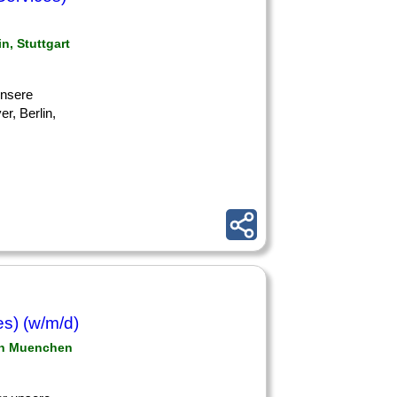
n, Stuttgart
 unsere
, Berlin,
es) (w/m/d)
hen Muenchen