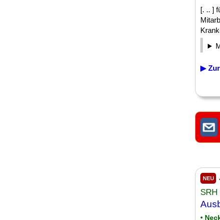
[. .. 
Mitar
Krank
▶ Zur
NEU
SRH 
Ausb
• Nec