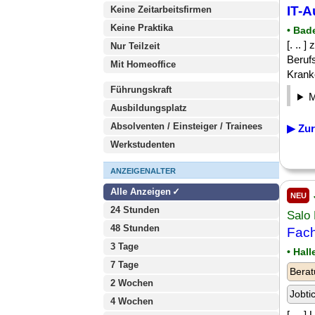
IT-A
Keine Zeitarbeitsfirmen
Keine Praktika
• Bad
[. .. 
Nur Teilzeit
Beruf
Mit Homeoffice
Krank
Führungskraft
Ausbildungsplatz
Absolventen / Einsteiger / Trainees
▶ Zur
Werkstudenten
ANZEIGENALTER
Alle Anzeigen
NEU
24 Stunden
Salo
48 Stunden
Fach
3 Tage
• Hall
7 Tage
Berat
2 Wochen
Jobti
4 Wochen
[. .. 