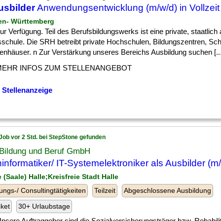
usbilder
Anwendungsentwicklung (m/w/d) in Vollzeit
en- Württemberg
] zur Verfügung. Teil des Berufsbildungswerks ist eine private, staatlic
sschule. Die SRH betreibt private Hochschulen, Bildungszentren, Sc
enhäuser. n Zur Verstärkung unseres Bereichs Ausbildung suchen [...
MEHR INFOS ZUM STELLENANGEBOT
 Stellenanzeige
Job vor 2 Std. bei StepStone gefunden
 Bildung und Beruf GmbH
informatiker/ IT-Systemelektroniker als Ausbilder (m
e (Saale) Halle;Kreisfreie Stadt Halle
ungs-/ Consultingtätigkeiten
Teilzeit
Abgeschlossene Ausbildung
cket
30+ Urlaubstage
] Unsere Auftraggeber sind die Sozialversicherungsträger bzw. Rehabilit