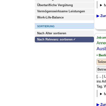
Übertarifliche Vergütung
Vermögenswirksame Leistungen
▶ Zur
Work-Life-Balance
SORTIERUNG
Nach Alter sortieren
Job am
Nach Relevanz sortieren
Anned
Ausb
• Berl
Teilze
Betri
[. ..
ins A
Tag. W
▶ Zur