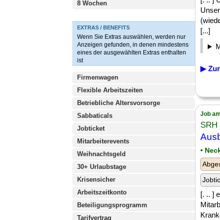
8 Wochen
Unser
(wiede
EXTRAS / BENEFITS
[...]
Wenn Sie Extras auswählen, werden nur
Anzeigen gefunden, in denen mindestens
eines der ausgewählten Extras enthalten
ist
▶ Zur
Firmenwagen
Flexible Arbeitszeiten
Betriebliche Altersvorsorge
Job am
Sabbaticals
SRH 
Jobticket
Ausb
Mitarbeiterevents
• Nec
Weihnachtsgeld
Abges
30+ Urlaubstage
Krisensicher
Jobti
Arbeitszeitkonto
[. .. 
Mitar
Beteiligungsprogramm
Krank
Tarifvertrag