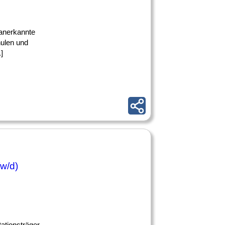
h anerkannte
hulen und
]
/w/d)
ationsträger.