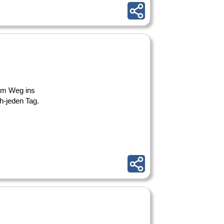
dem Weg ins
h-jeden Tag.