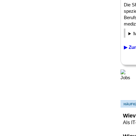
Die S
spezie
Beruf
medizi
▶ Zur
HÄUFI
Wiev
Als I