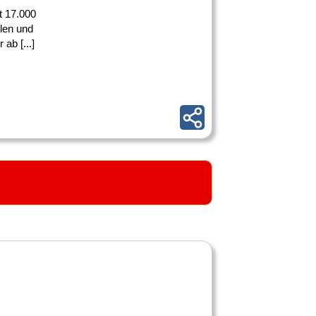
t 17.000
ulen und
ab [...]