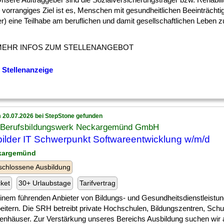
 vorrangiges Ziel ist es, Menschen mit gesundheitlichen Beeinträcht
r) eine Teilhabe am beruflichen und damit gesellschaftlichen Leben 
MEHR INFOS ZUM STELLENANGEBOT
 Stellenanzeige
 20.07.2026 bei StepStone gefunden
Berufsbildungswerk Neckargemünd GmbH
ilder IT Schwerpunkt Softwareentwicklung w/m/d
kargemünd
chlossene Ausbildung
cket
30+ Urlaubstage
Tarifvertrag
] einem führenden Anbieter von Bildungs- und Gesundheitsdienstleistu
beitern. Die SRH betreibt private Hochschulen, Bildungszentren, Sch
enhäuser. Zur Verstärkung unseres Bereichs Ausbildung suchen wir ab