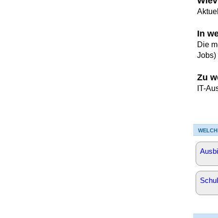
Wiev
Aktuel
In w
Die m
Jobs)
Zu w
IT-Au
WELCH
Ausbi
Schul