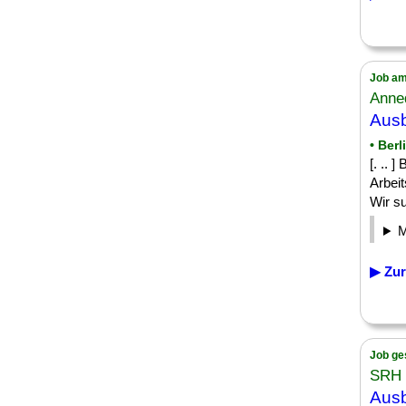
Job am
Anned
Ausb
• Berl
[. ..
Arbei
Wir su
▶ Zur
Job ge
SRH 
Ausb