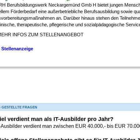
RH Berufsbildungswerk Neckargemünd Gmb H bietet jungen Mensch
llem Förderbedarf eine außerbetriebliche Berufsausbildung sowie qual
svorbereitungsmaßnahmen an. Darüber hinaus stehen den Teilnehm
nische, therapeutische, pflegerische und sozialpädagogische Service
MEHR INFOS ZUM STELLENANGEBOT
 Stellenanzeige
G GESTELLTE FRAGEN
iel verdient man als IT-Ausbilder pro Jahr?
T-Ausbilder verdient man zwischen EUR 40.000,- bis EUR 70.000