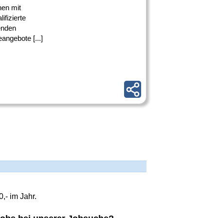
en mit
ifizierte
enden
angebote [...]
,- im Jahr.