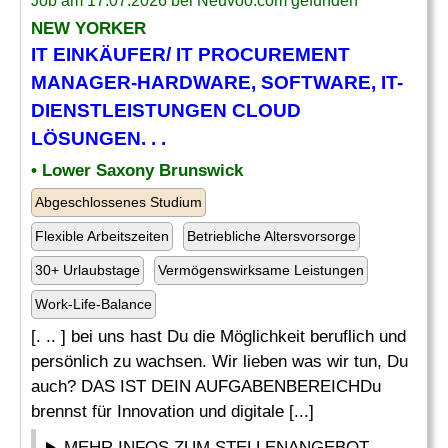
Job am 17.07.2026 bei Neuvoo.com gefunden
NEW YORKER
IT
EINKÄUFER/
IT
PROCUREMENT
MANAGER-
HARDWARE
, SOFTWARE,
IT
-
DIENSTLEISTUNGEN CLOUD
LÖSUNGEN. . .
• Lower Saxony Brunswick
Abgeschlossenes Studium
Flexible Arbeitszeiten
Betriebliche Altersvorsorge
30+ Urlaubstage
Vermögenswirksame Leistungen
Work-Life-Balance
[. .. ] bei uns hast Du die Möglichkeit beruflich und
persönlich zu wachsen. Wir lieben was wir tun, Du
auch? DAS IST DEIN AUFGABENBEREICHDu
brennst für Innovation und digitale [...]
MEHR INFOS ZUM STELLENANGEBOT