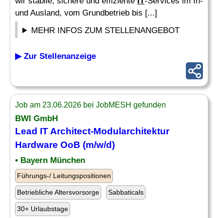
wir stabile, sichere und effiziente
IT
-Services im In-
und Ausland, vom Grundbetrieb bis [...]
MEHR INFOS ZUM STELLENANGEBOT
▶ Zur Stellenanzeige
Job am 23.06.2026 bei JobMESH gefunden
BWI GmbH
Lead
IT
Architect-Modularchitektur
Hardware
OoB (m/w/d)
• Bayern München
Führungs-/ Leitungspositionen
Betriebliche Altersvorsorge
Sabbaticals
30+ Urlaubstage