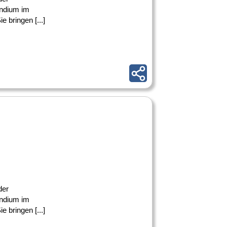
undium im
e bringen [...]
der
undium im
e bringen [...]