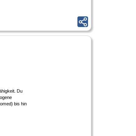
ähigkeit. Du
rogene
med) bis hin