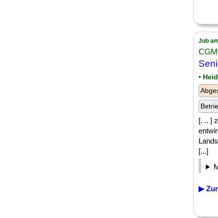
Job am
CGM
Seni
• Hei
Abge
Betri
[. .. 
entwi
Lands
[...]
▶ Zur