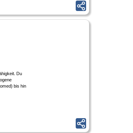
ähigkeit. Du
rogene
med) bis hin