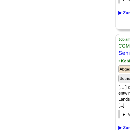
▶ Zur
Job am
CGM
Seni
• Kob
Abge
Betri
[. .. 
entwi
Lands
[...]
▶ Zur