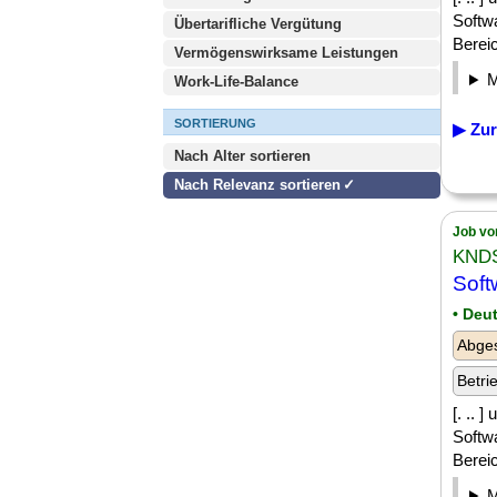
Softw
Übertarifliche Vergütung
Bereic
Vermögenswirksame Leistungen
Work-Life-Balance
SORTIERUNG
▶ Zur
Nach Alter sortieren
Nach Relevanz sortieren
Job vo
KNDS
Soft
• Deu
Abges
Betri
[. .. 
Softw
Bereic