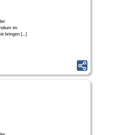
der
undium im
e bringen [...]
der