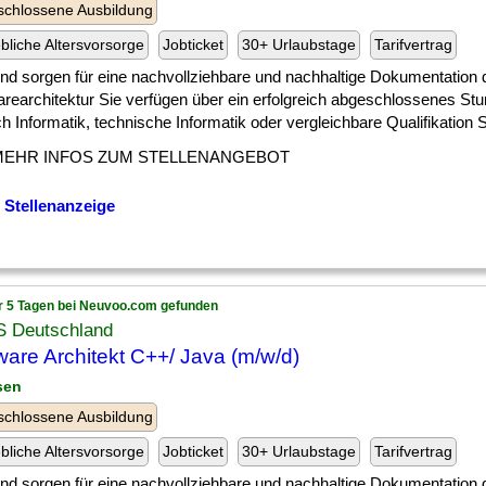
chlossene Ausbildung
ebliche Altersvorsorge
Jobticket
30+ Urlaubstage
Tarifvertrag
] und sorgen für eine nachvollziehbare und nachhaltige Dokumentation 
arearchitektur Sie verfügen über ein erfolgreich abgeschlossenes St
h Informatik, technische Informatik oder vergleichbare Qualifikation Si
MEHR INFOS ZUM STELLENANGEBOT
 Stellenanzeige
r 5 Tagen bei Neuvoo.com gefunden
 Deutschland
ware Architekt C++/ Java (m/w/d)
sen
chlossene Ausbildung
ebliche Altersvorsorge
Jobticket
30+ Urlaubstage
Tarifvertrag
] und sorgen für eine nachvollziehbare und nachhaltige Dokumentation 