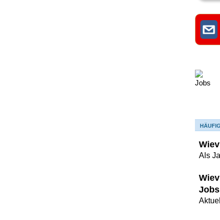
HÄUFI
Wiev
Als J
Wiev
Jobs
Aktuel