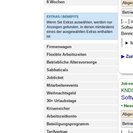
8 Wochen
Abges
Betri
EXTRAS / BENEFITS
[. .. 
Wenn Sie Extras auswählen, werden nur
Softw
Anzeigen gefunden, in denen mindestens
eines der ausgewählten Extras enthalten
Bereic
ist
Firmenwagen
Flexible Arbeitszeiten
▶ Zur
Betriebliche Altersvorsorge
Sabbaticals
Jobticket
Job vo
Mitarbeiterevents
KNDS
Weihnachtsgeld
Soft
30+ Urlaubstage
• Hes
Krisensicher
Abges
Arbeitszeitkonto
Betri
Beteiligungsprogramm
Tarifvertrag
[. .. 