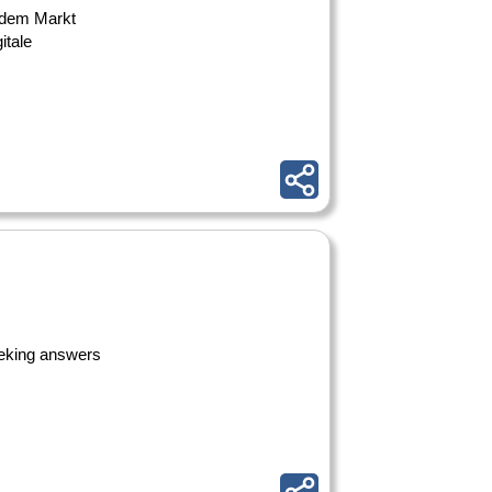
f dem Markt
itale
seeking answers