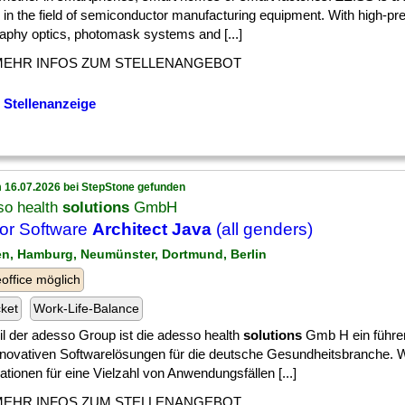
 in the field of semiconductor manufacturing equipment. With high-pre
raphy optics, photomask systems and [...]
MEHR INFOS ZUM STELLENANGEBOT
 Stellenanzeige
 16.07.2026 bei StepStone gefunden
so health
solutions
GmbH
or Software
Architect Java
(all genders)
en, Hamburg, Neumünster, Dortmund, Berlin
ffice möglich
cket
Work-Life-Balance
il der adesso Group ist die adesso health
solutions
Gmb H ein führen
nnovativen Softwarelösungen für die deutsche Gesundheitsbranche. Wi
ationen für eine Vielzahl von Anwendungsfällen [...]
MEHR INFOS ZUM STELLENANGEBOT