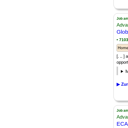
Job am
Adva
Glob
• 710
Homeo
[. .. 
opport
▶ Zur
Job am
Adva
ECAD