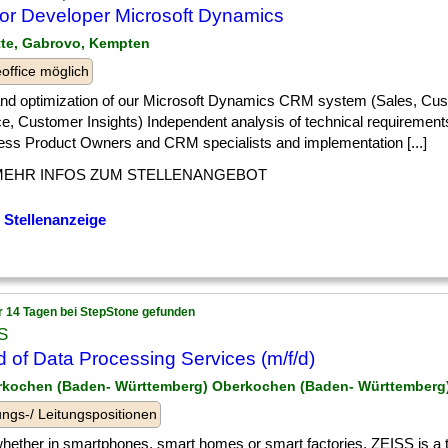
or Developer Microsoft Dynamics
tte, Gabrovo, Kempten
ffice möglich
 ] and optimization of our Microsoft Dynamics CRM system (Sales, Cu
ce, Customer Insights) Independent analysis of technical requirement
ess Product Owners and CRM specialists and implementation [...]
MEHR INFOS ZUM STELLENANGEBOT
 Stellenanzeige
r 14 Tagen bei StepStone gefunden
S
 of Data Processing Services (m/f/d)
rkochen (Baden- Württemberg) Oberkochen (Baden- Württemberg
ngs-/ Leitungspositionen
] whether in smartphones, smart homes or smart factories. ZEISS is a