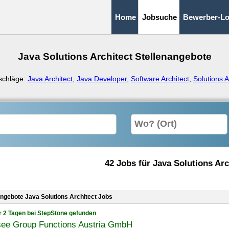
Home
Jobsuche
Bewerber-Lo
Java Solutions Architect Stellenangebote
schläge:
Java Architect
,
Java Developer
,
Software Architect
,
Solutions A
42 Jobs für Java Solutions Arc
angebote Java Solutions Architect Jobs
r 2 Tagen bei StepStone gefunden
see Group Functions Austria GmbH