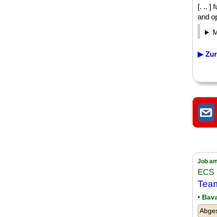
[. .. 
and op
▶ Zur
Job am
ECS 
Team
• Bav
Abge