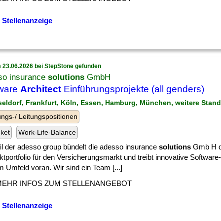
 Stellenanzeige
 23.06.2026 bei StepStone gefunden
so insurance
solutions
GmbH
tware
Architect
Einführungsprojekte (all genders)
seldorf, Frankfurt, Köln, Essen, Hamburg, München, weitere Stand
ngs-/ Leitungspositionen
cket
Work-Life-Balance
eil der adesso group bündelt die adesso insurance
solutions
Gmb H d
tportfolio für den Versicherungsmarkt und treibt innovative Software
 Umfeld voran. Wir sind ein Team [...]
MEHR INFOS ZUM STELLENANGEBOT
 Stellenanzeige