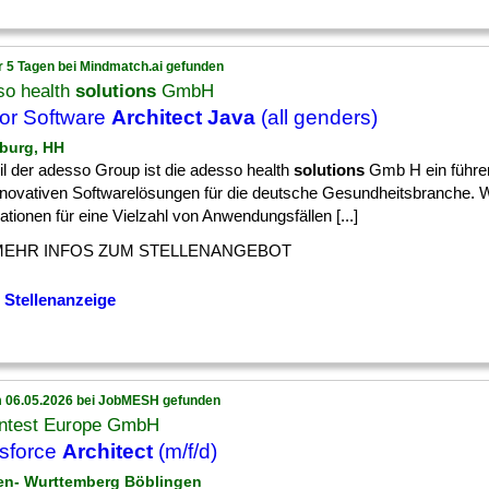
r 5 Tagen bei Mindmatch.ai gefunden
so health
solutions
GmbH
or Software
Architect Java
(all genders)
burg, HH
il der adesso Group ist die adesso health
solutions
Gmb H ein führen
nnovativen Softwarelösungen für die deutsche Gesundheitsbranche. Wi
ationen für eine Vielzahl von Anwendungsfällen [...]
MEHR INFOS ZUM STELLENANGEBOT
 Stellenanzeige
 06.05.2026 bei JobMESH gefunden
ntest Europe GmbH
sforce
Architect
(m/f/d)
en- Wurttemberg Böblingen