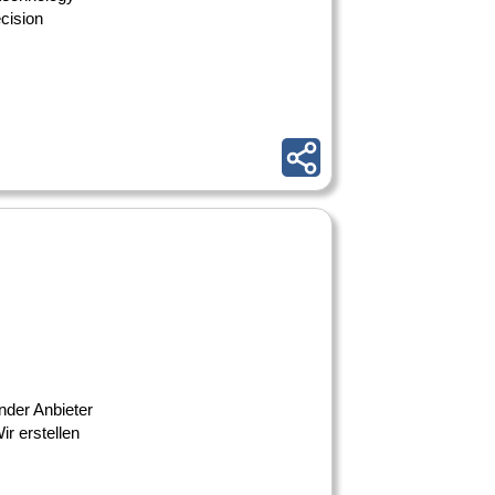
cision
der Anbieter
r erstellen