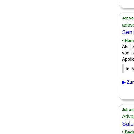
Job vo
ades
Seni
• Ham
Als Te
von i
Applik
▶ Zur
Job am
Adva
Sale
• Bad