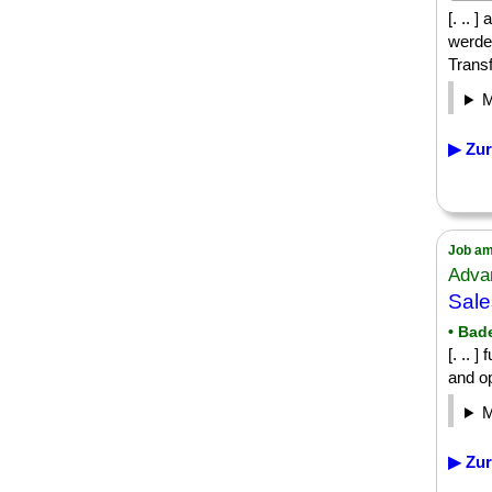
[. .. 
werde
Transf
▶ Zur
Job am
Adva
Sale
• Bad
[. .. 
and op
▶ Zur