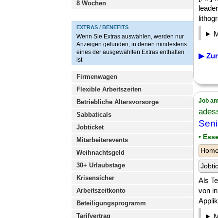
8 Wochen
leader
lithog
EXTRAS / BENEFITS
Wenn Sie Extras auswählen, werden nur
Anzeigen gefunden, in denen mindestens
eines der ausgewählten Extras enthalten
▶ Zur
ist
Firmenwagen
Flexible Arbeitszeiten
Job am
Betriebliche Altersvorsorge
ades
Sabbaticals
Seni
Jobticket
• Ess
Mitarbeiterevents
Homeo
Weihnachtsgeld
30+ Urlaubstage
Jobti
Krisensicher
Als Te
von i
Arbeitszeitkonto
Applik
Beteiligungsprogramm
Tarifvertrag