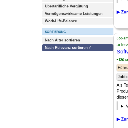
Übertarifliche Vergütung
▶ Zur
Vermögenswirksame Leistungen
Work-Life-Balance
SORTIERUNG
Job am
Nach Alter sortieren
ades
Nach Relevanz sortieren
Sof
• Düs
Führu
Jobti
Als T
Produk
diesem
▶ Zur