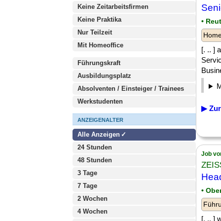
Seni
Keine Zeitarbeitsfirmen
Keine Praktika
• Reu
Nur Teilzeit
Homeo
Mit Homeoffice
[. ..
Servi
Führungskraft
Busin
Ausbildungsplatz
Absolventen / Einsteiger / Trainees
Werkstudenten
▶ Zur
ANZEIGENALTER
Alle Anzeigen
24 Stunden
Job vo
48 Stunden
ZEIS
3 Tage
Head
7 Tage
• Obe
2 Wochen
Führu
4 Wochen
[. .. 