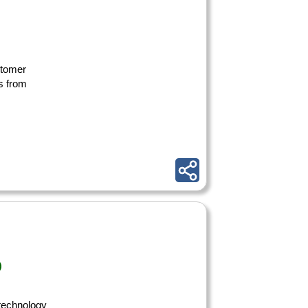
stomer
s from
)
 technology