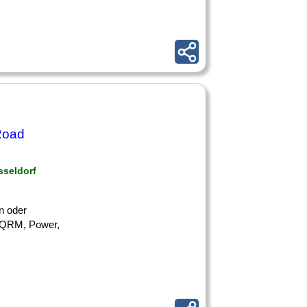
Road
sseldorf
en oder
a. QRM, Power,