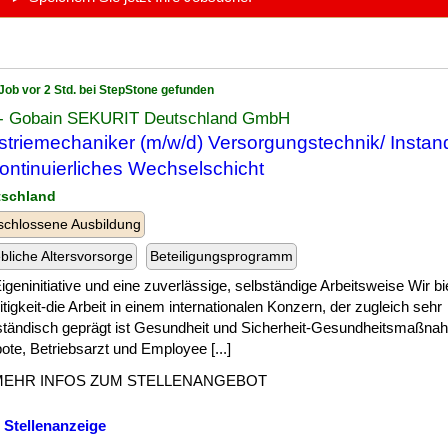
Job vor 2 Std. bei StepStone gefunden
t- Gobain SEKURIT Deutschland GmbH
striemechaniker (m/w/d) Versorgungstechnik/ Instan
kontinuierliches Wechselschicht
tschland
chlossene Ausbildung
ebliche Altersvorsorge
Beteiligungsprogramm
] Eigeninitiative und eine zuverlässige, selbständige Arbeitsweise Wir b
itigkeit-die Arbeit in einem internationalen Konzern, der zugleich sehr
lständisch geprägt ist Gesundheit und Sicherheit-Gesundheitsmaßna
te, Betriebsarzt und Employee [...]
MEHR INFOS ZUM STELLENANGEBOT
 Stellenanzeige