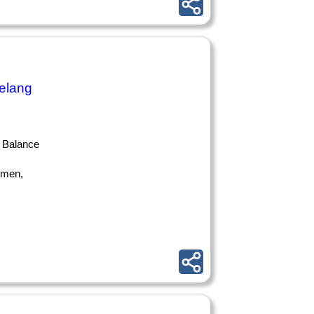
selang
e Balance
hmen,