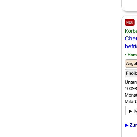
NEU
Körb
Chem
befr
• Ham
Angeb
Flexi
Unter
10098
Monate
Mitarbe
▶ Zur