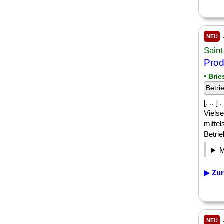
NEU
Sain
Prod
• Bri
Betri
[. .. 
Vielse
mitte
Betri
▶ Zur
NEU