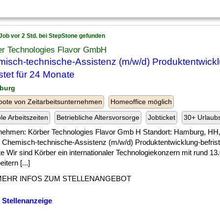
Job vor 2 Std. bei StepStone gefunden
er Technologies Flavor GmbH
isch-technische-Assistenz (m/w/d) Produktentwick
istet für 24 Monate
burg
ote von Zeitarbeitsunternehmen
Homeoffice möglich
ble Arbeitszeiten
Betriebliche Altersvorsorge
Jobticket
30+ Urlaub
nehmen: Körber Technologies Flavor Gmb H Standort: Hamburg, H
 Chemisch-technische-Assistenz (m/w/d) Produktentwicklung-befriste
 Wir sind Körber ein internationaler Technologiekonzern mit rund 13
itern [...]
MEHR INFOS ZUM STELLENANGEBOT
 Stellenanzeige