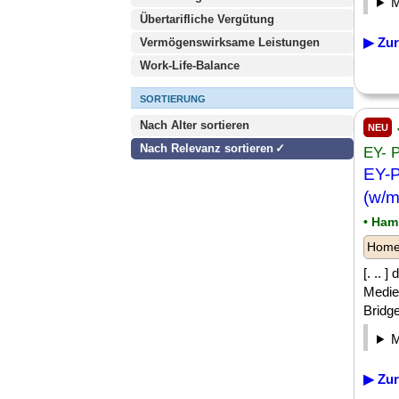
Übertarifliche Vergütung
▶ Zur
Vermögenswirksame Leistungen
Work-Life-Balance
SORTIERUNG
Nach Alter sortieren
NEU
Nach Relevanz sortieren
EY- 
EY-P
(w/m
• Ham
Homeo
[. .. 
Medie
Bridge
▶ Zur