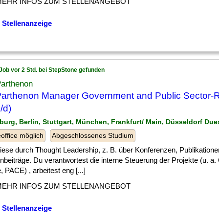
MEHR INFOS ZUM STELLENANGEBOT
 Stellenanzeige
Job vor 2 Std. bei StepStone gefunden
Parthenon
arthenon Manager Government and Public Sector-
/d)
burg, Berlin, Stuttgart, München, Frankfurt/ Main, Düsseldorf Due
ffice möglich
Abgeschlossenes Studium
] diese durch Thought Leadership, z. B. über Konferenzen, Publikation
nbeiträge. Du verantwortest die interne Steuerung der Projekte (u. 
, PACE) , arbeitest eng [...]
MEHR INFOS ZUM STELLENANGEBOT
 Stellenanzeige