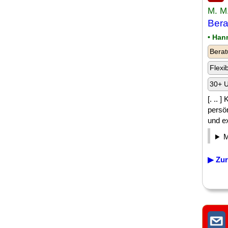
M. M
Bera
• Han
Berat
Flexi
30+ U
[. .. 
persön
und ex
▶ Zur