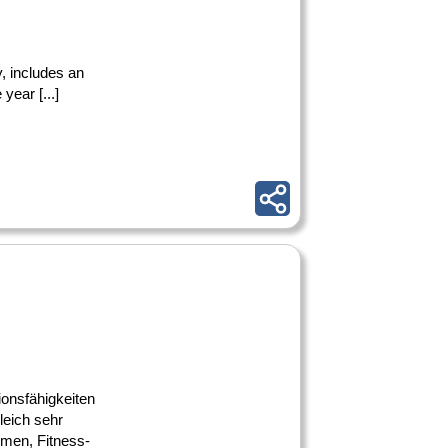
y, includes an
year [...]
ionsfähigkeiten
gleich sehr
hmen, Fitness-