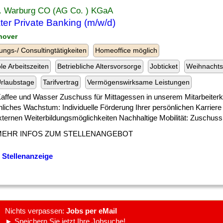
. Warburg CO (AG Co. ) KGaA
ter Private Banking (m/w/d)
nover
ungs-/ Consultingtätigkeiten
Homeoffice möglich
ble Arbeitszeiten
Betriebliche Altersvorsorge
Jobticket
Weihnachts
rlaubstage
Tarifvertrag
Vermögenswirksame Leistungen
] Kaffee und Wasser Zuschuss für Mittagessen in unserem Mitarbeiterk
liches Wachstum: Individuelle Förderung Ihrer persönlichen Karriere 
ternen Weiterbildungsmöglichkeiten Nachhaltige Mobilität: Zuschuss 
MEHR INFOS ZUM STELLENANGEBOT
 Stellenanzeige
Nichts verpassen:
Jobs per eMail
► Speichern Sie jetzt Ihre Jobsuche!