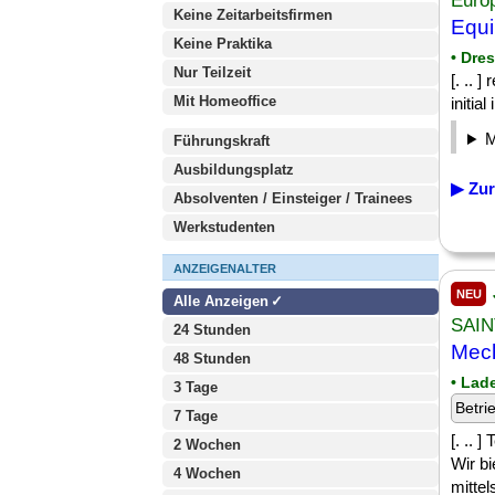
Euro
Keine Zeitarbeitsfirmen
Equi
Keine Praktika
• Dre
Nur Teilzeit
[. .. 
Mit Homeoffice
initia
Führungskraft
Ausbildungsplatz
▶ Zur
Absolventen / Einsteiger / Trainees
Werkstudenten
ANZEIGENALTER
NEU
Alle Anzeigen
SAIN
24 Stunden
Mech
48 Stunden
• Lad
3 Tage
Betri
7 Tage
[. .. 
2 Wochen
Wir bi
4 Wochen
mitte