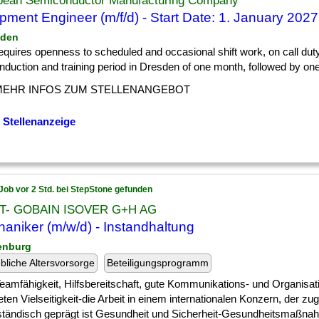
pean Semiconductor Manufacturing Company
pment Engineer (m/f/d) - Start Date: 1. January 2027
sden
] requires openness to scheduled and occasional shift work, on call dut
l induction and training period in Dresden of one month, followed by one 
MEHR INFOS ZUM STELLENANGEBOT
 Stellenanzeige
Job vor 2 Std. bei StepStone gefunden
T- GOBAIN ISOVER G+H AG
aniker (m/w/d) - Instandhaltung
enburg
ebliche Altersvorsorge
Beteiligungsprogramm
] Teamfähigkeit, Hilfsbereitschaft, gute Kommunikations- und Organisat
eten Vielseitigkeit-die Arbeit in einem internationalen Konzern, der zu
lständisch geprägt ist Gesundheit und Sicherheit-Gesundheitsmaßna