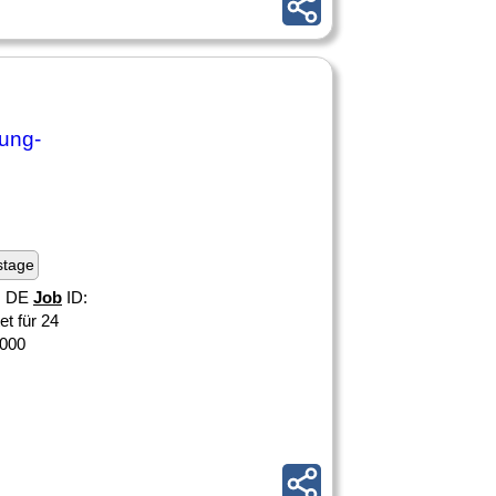
lung-
stage
H, DE
Job
ID:
t für 24
.000