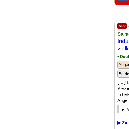
NEU
Sain
Indu
voll
• Deu
Abges
Betri
[. .. 
Vielse
mitte
Angebo
▶ Zur