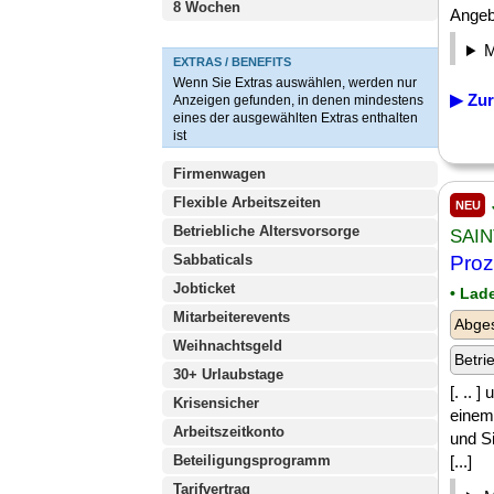
8 Wochen
Angebo
EXTRAS / BENEFITS
Wenn Sie Extras auswählen, werden nur
▶ Zur
Anzeigen gefunden, in denen mindestens
eines der ausgewählten Extras enthalten
ist
Firmenwagen
Flexible Arbeitszeiten
NEU
Betriebliche Altersvorsorge
SAIN
Sabbaticals
Proz
Jobticket
• Lad
Mitarbeiterevents
Abges
Weihnachtsgeld
Betri
30+ Urlaubstage
[. .. 
Krisensicher
einem 
Arbeitszeitkonto
und S
Beteiligungsprogramm
[...]
Tarifvertrag