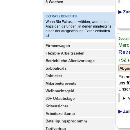
8 Wochen
▶ Zur
EXTRAS / BENEFITS
Wenn Sie Extras auswählen, werden nur
Anzeigen gefunden, in denen mindestens
eines der ausgewählten Extras enthalten
ist
Job am
Merc
Firmenwagen
Reze
Flexible Arbeitszeiten
• SZ 
Betriebliche Altersvorsorge
Abge
Sabbaticals
Jobticket
Ein ne
uns
f
Mitarbeiterevents
Unser 
Weihnachtsgeld
30+ Urlaubstage
Krisensicher
▶ Zur
Arbeitszeitkonto
Beteiligungsprogramm
Tarifvertrag