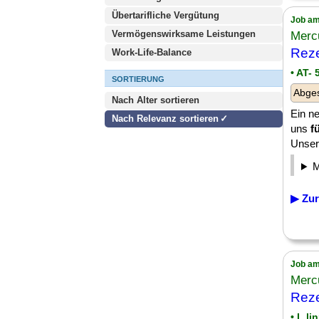
Übertarifliche Vergütung
Job am
Vermögenswirksame Leistungen
Merc
Reze
Work-Life-Balance
• AT-
SORTIERUNG
Abge
Nach Alter sortieren
Ein ne
Nach Relevanz sortieren
uns
f
Unser 
▶ Zur
Job am
Merc
Reze
• L li