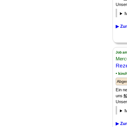
Unser 
▶ Zur
Job am
Merc
Reze
• kir
Abge
Ein ne
uns
f
Unser 
▶ Zur