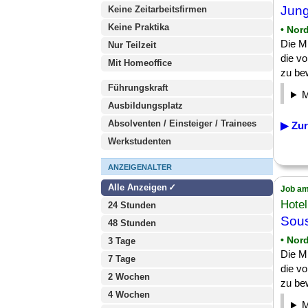
Jung
Keine Zeitarbeitsfirmen
Keine Praktika
• Nor
Die Mi
Nur Teilzeit
die v
Mit Homeoffice
zu be
Führungskraft
Ausbildungsplatz
Absolventen / Einsteiger / Trainees
▶ Zur
Werkstudenten
ANZEIGENALTER
Alle Anzeigen
Job am
Hote
24 Stunden
Sous
48 Stunden
• Nor
3 Tage
Die Mi
7 Tage
die v
2 Wochen
zu be
4 Wochen