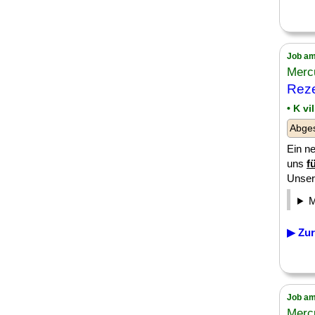
Job am
Merc
Reze
• K vi
Abge
Ein ne
uns
f
Unser 
▶ Zur
Job am
Merc