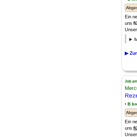
Abge
Ein ne
uns
f
Unser 
▶ Zur
Job am
Merc
Reze
• B b
Abge
Ein ne
uns
f
Unser 