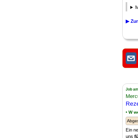
▶ Zur
Job am
Merc
Reze
• W w
Abge
Ein ne
uns
f