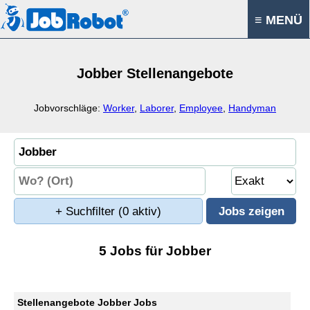
≡ MENÜ
Jobber Stellenangebote
Jobvorschläge:
Worker
,
Laborer
,
Employee
,
Handyman
+ Suchfilter
(0 aktiv)
5 Jobs für Jobber
Stellenangebote Jobber Jobs