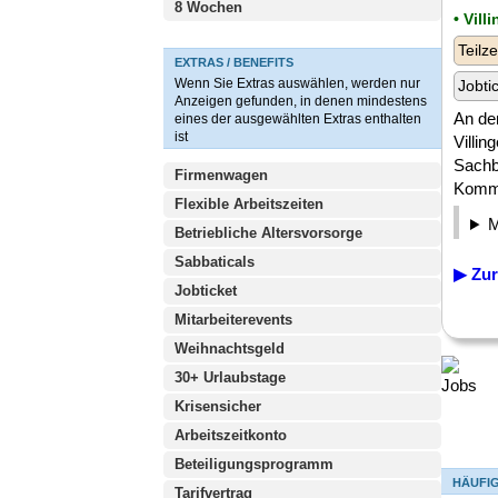
8 Wochen
• Vil
Teilze
EXTRAS / BENEFITS
Wenn Sie Extras auswählen, werden nur
Jobti
Anzeigen gefunden, in denen mindestens
An de
eines der ausgewählten Extras enthalten
ist
Villi
Sachb
Firmenwagen
Kommu
Flexible Arbeitszeiten
Betriebliche Altersvorsorge
Sabbaticals
▶ Zur
Jobticket
Mitarbeiterevents
Weihnachtsgeld
30+ Urlaubstage
Krisensicher
Arbeitszeitkonto
Beteiligungsprogramm
HÄUFI
Tarifvertrag