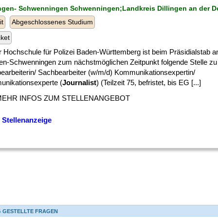
lingen- Schwenningen Schwenningen;Landkreis Dillingen an der 
it
Abgeschlossenes Studium
cket
r Hochschule für Polizei Baden-Württemberg ist beim Präsidialstab 
ngen-Schwenningen zum nächstmöglichen Zeitpunkt folgende Stelle zu
earbeiterin/ Sachbearbeiter (w/m/d) Kommunikationsexpertin/
nikationsexperte (
Journalist
) (Teilzeit 75, befristet, bis EG [...]
MEHR INFOS ZUM STELLENANGEBOT
 Stellenanzeige
G GESTELLTE FRAGEN