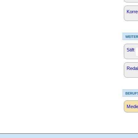
Korre
WEITER
Stift
Reda
BERUF
Medi