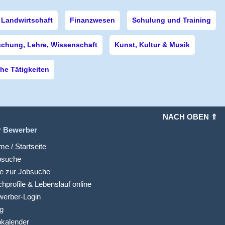
Landwirtschaft
Finanzwesen
Schulung und Training
schung, Lehre, Wissenschaft
Kunst, Kultur & Musik
e Tätigkeiten
NACH OBEN ⇑
r Bewerber
e / Startseite
bsuche
fe zur Jobsuche
hprofile & Lebenslauf online
werber-Login
g
kalender