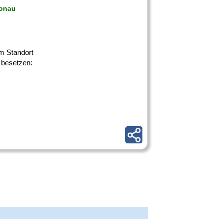
Donau
am Standort
 besetzen: