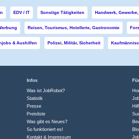
en
EDV / IT
Sonstige Tätigkeiten
Handwerk, Gewerbe, 
Werbung
Reisen, Tourismus, Hotellerie, Gastronomie
For
njobs & Aushilfen
Polizei, Militär, Sicherheit
Kaufmännisch
Infos
Fü
Was ist JobRobot?
Hom
Statistik
Jo
Presse
Hil
Preisliste
Suc
Was gibt es Neues?
Be
So funktioniert es!
Blo
Kontakt & Impressum
Job