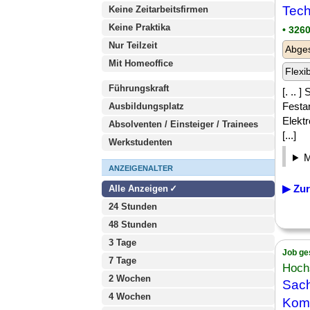
Tech
Keine Zeitarbeitsfirmen
Keine Praktika
• 326
Nur Teilzeit
Abge
Mit Homeoffice
Flexi
Führungskraft
[. .. 
Festa
Ausbildungsplatz
Elekt
Absolventen / Einsteiger / Trainees
[...]
Werkstudenten
ANZEIGENALTER
▶ Zur
Alle Anzeigen
24 Stunden
48 Stunden
3 Tage
Job ge
7 Tage
Hochs
2 Wochen
Sach
4 Wochen
Komm