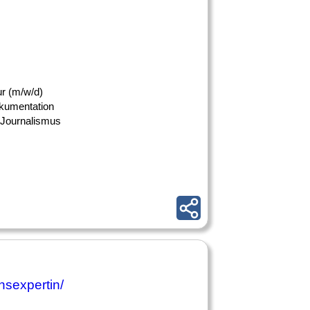
ur (m/w/d)
okumentation
 Journalismus
nsexpertin/