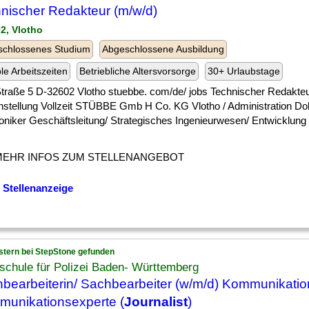
nischer Redakteur (m/w/d)
02, Vlotho
schlossenes Studium
Abgeschlossene Ausbildung
ble Arbeitszeiten
Betriebliche Altersvorsorge
30+ Urlaubstage
] Straße 5 D-32602 Vlotho stuebbe. com/de/ jobs Technischer Redakte
nstellung Vollzeit STÜBBE Gmb H Co. KG Vlotho / Administration D
roniker Geschäftsleitung/ Strategisches Ingenieurwesen/ Entwicklung
MEHR INFOS ZUM STELLENANGEBOT
 Stellenanzeige
stern bei StepStone gefunden
chule für Polizei Baden- Württemberg
bearbeiterin/ Sachbearbeiter (w/m/d) Kommunikatio
unikationsexperte (
Journalist
)