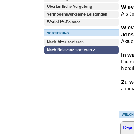
Übertarifliche Vergütung
Wievi
Als J
Vermögenswirksame Leistungen
Work-Life-Balance
Wievi
SORTIERUNG
Jobs
Aktuel
Nach Alter sortieren
Nach Relevanz sortieren
In w
Die m
Nordr
Zu w
Journ
WELCH
Repor