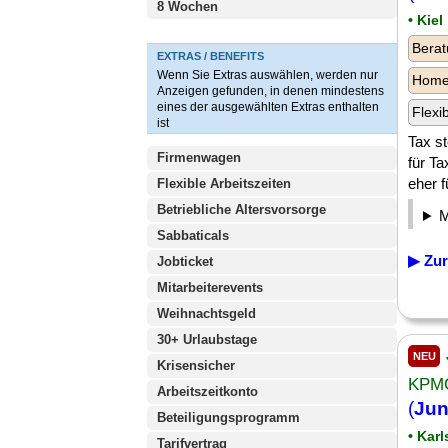
8 Wochen
• Kiel
Berat
EXTRAS / BENEFITS
Wenn Sie Extras auswählen, werden nur
Homeo
Anzeigen gefunden, in denen mindestens
eines der ausgewählten Extras enthalten
Flexi
ist
Tax st
Firmenwagen
für Ta
eher f
Flexible Arbeitszeiten
Betriebliche Altersvorsorge
Sabbaticals
▶ Zur
Jobticket
Mitarbeiterevents
Weihnachtsgeld
30+ Urlaubstage
NEU
Krisensicher
KPMG
Arbeitszeitkonto
(
Jun
Beteiligungsprogramm
• Kar
Tarifvertrag