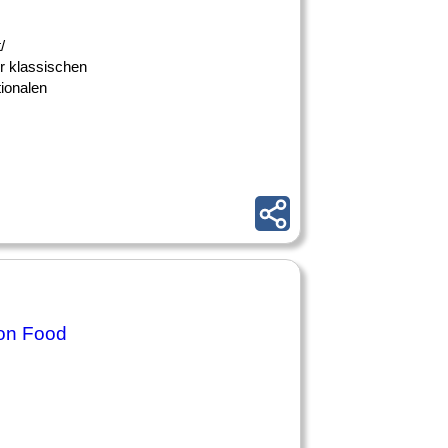
/
er klassischen
ionalen
on Food