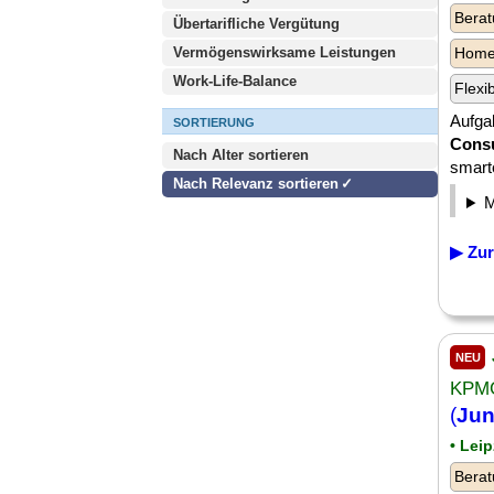
Berat
Übertarifliche Vergütung
Vermögenswirksame Leistungen
Homeo
Work-Life-Balance
Flexi
Aufga
SORTIERUNG
Consu
Nach Alter sortieren
smart
Nach Relevanz sortieren
▶ Zur
NEU
KPMG
(
Jun
• Leip
Berat