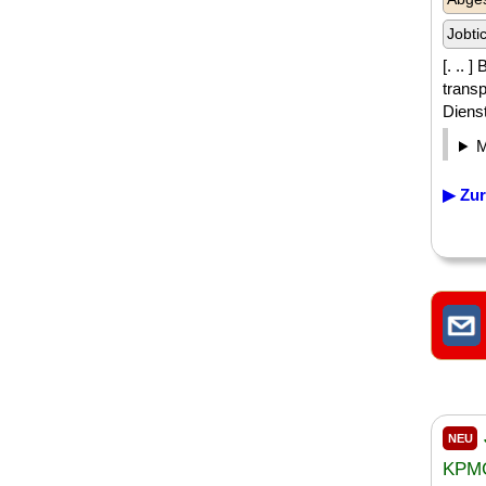
Jobti
[. .. 
trans
Diens
▶ Zur
NEU
KPMG