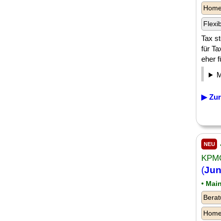
Homeo
Flexi
Tax st
für Ta
eher f
▶ Zur
NEU
KPMG
(
Jun
• Mai
Berat
Homeo