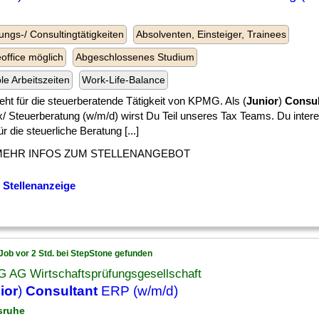
ungs-/ Consultingtätigkeiten
Absolventen, Einsteiger, Trainees
ffice möglich
Abgeschlossenes Studium
ble Arbeitszeiten
Work-Life-Balance
eht für die steuerberatende Tätigkeit von KPMG. Als (
Junior
)
Consul
x/ Steuerberatung (w/m/d) wirst Du Teil unseres Tax Teams. Du intere
ür die steuerliche Beratung [...]
MEHR INFOS ZUM STELLENANGEBOT
 Stellenanzeige
Job vor 2 Std. bei StepStone gefunden
 AG Wirtschaftsprüfungsgesellschaft
ior
)
Consultant
ERP (w/m/d)
lsruhe