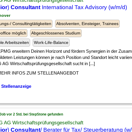
 AG Wirtschaftsprüfungsgesellschaft
ior
)
Consultant
International Tax Advisory (w/m/d)
nover
ungs-/ Consultingtätigkeiten
Absolventen, Einsteiger, Trainees
ffice möglich
Abgeschlossenes Studium
ble Arbeitszeiten
Work-Life-Balance
 ] KPMG erweitern Deinen Horizont und fördern Synergien in der Zusa
ldeten Leistungen können je nach Position und Standort leicht varii
AG Wirtschaftsprüfungsgesellschaft sucht in [...]
MEHR INFOS ZUM STELLENANGEBOT
 Stellenanzeige
Job vor 2 Std. bei StepStone gefunden
 AG Wirtschaftsprüfungsgesellschaft
ior
)
Consultant
/ Berater für Tax/ Steuerberatung (w