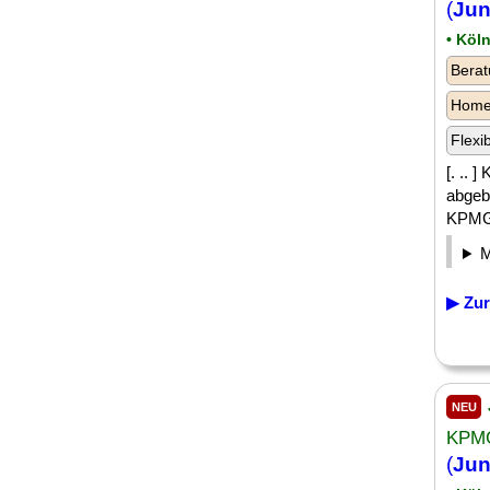
(
Jun
• Köl
Berat
Homeo
Flexi
[. ..
abgebi
KPMG 
▶ Zur
NEU
KPMG
(
Jun