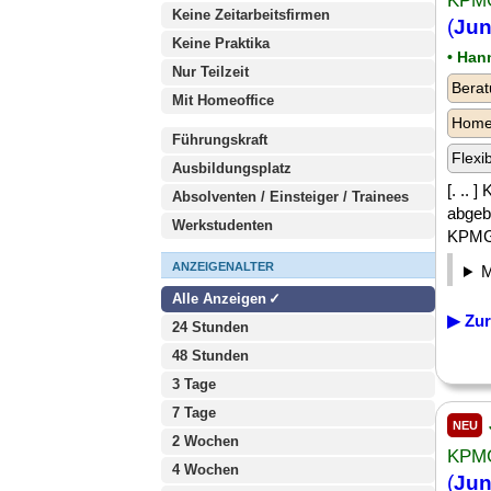
KPMG
Keine Zeitarbeitsfirmen
(
Jun
Keine Praktika
• Han
Nur Teilzeit
Berat
Mit Homeoffice
Homeo
Führungskraft
Flexi
Ausbildungsplatz
[. ..
Absolventen / Einsteiger / Trainees
abgebi
Werkstudenten
KPMG 
ANZEIGENALTER
Alle Anzeigen
▶ Zur
24 Stunden
48 Stunden
3 Tage
7 Tage
NEU
2 Wochen
KPMG
4 Wochen
(
Jun