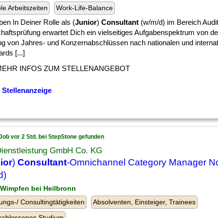
ble Arbeitszeiten
Work-Life-Balance
en In Deiner Rolle als (
Junior
)
Consultant
(w/m/d) im Bereich Audit
chaftsprüfung erwartet Dich ein vielseitiges Aufgabenspektrum von d
ng von Jahres- und Konzernabschlüssen nach nationalen und internat
rds [...]
MEHR INFOS ZUM STELLENANGEBOT
 Stellenanzeige
Job vor 2 Std. bei StepStone gefunden
 Dienstleistung GmbH Co. KG
ior
)
Consultant
-Omnichannel Category Manager N
d)
 Wimpfen bei Heilbronn
ungs-/ Consultingtätigkeiten
Absolventen, Einsteiger, Trainees
schlossenes Studium