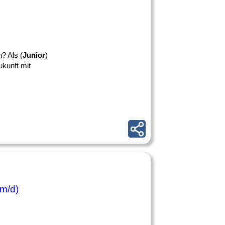
? Als (
Junior
)
kunft mit
/m/d)