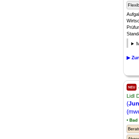
Flexi
Aufgab
Wirts
Prüfu
Standa
▶ Zur
NEU
Lidl
(
Jun
(mw
• Bad
Berat
Abge