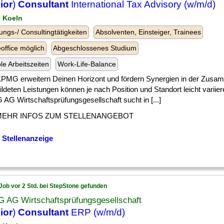
ior
)
Consultant
International Tax Advisory (w/m/d)
n Koeln
ungs-/ Consultingtätigkeiten
Absolventen, Einsteiger, Trainees
ffice möglich
Abgeschlossenes Studium
ble Arbeitszeiten
Work-Life-Balance
 ] KPMG erweitern Deinen Horizont und fördern Synergien in der Zusa
ldeten Leistungen können je nach Position und Standort leicht varii
AG Wirtschaftsprüfungsgesellschaft sucht in [...]
MEHR INFOS ZUM STELLENANGEBOT
 Stellenanzeige
Job vor 2 Std. bei StepStone gefunden
 AG Wirtschaftsprüfungsgesellschaft
ior
)
Consultant
ERP (w/m/d)