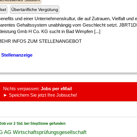
cket
Übertarifliche Vergütung
] Benefits und einer Unternehmenskultur, die auf Zutrauen, Vielfalt und e
parentes Gehaltssystem unabhängig vom Geschlecht setzt. JBRT1DE
tleistung Gmb H Co. KG sucht in Bad Wimpfen [...]
MEHR INFOS ZUM STELLENANGEBOT
 Stellenanzeige
Nichts verpassen:
Jobs per eMail
► Speichern Sie jetzt Ihre Jobsuche!
Job vor 2 Std. bei StepStone gefunden
 AG Wirtschaftsprüfungsgesellschaft