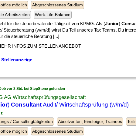
ffice möglich
Abgeschlossenes Studium
ble Arbeitszeiten
Work-Life-Balance
eht für die steuerberatende Tätigkeit von KPMG. Als (
Junior
)
Consul
x/ Steuerberatung (w/m/d) wirst Du Teil unseres Tax Teams. Du intere
ür die steuerliche Beratung [...]
MEHR INFOS ZUM STELLENANGEBOT
 Stellenanzeige
Job vor 2 Std. bei StepStone gefunden
 AG Wirtschaftsprüfungsgesellschaft
ior
)
Consultant
Audit/ Wirtschaftsprüfung (w/m/d)
nz
ungs-/ Consultingtätigkeiten
Absolventen, Einsteiger, Trainees
Teilz
ffice möglich
Abgeschlossenes Studium