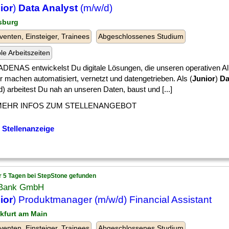
ior
)
Data Analyst
(m/w/d)
sburg
venten, Einsteiger, Trainees
Abgeschlossenes Studium
ble Arbeitszeiten
ADENAS entwickelst Du digitale Lösungen, die unseren operativen A
 machen automatisiert, vernetzt und datengetrieben. Als (
Junior
)
Da
) arbeitest Du nah an unseren Daten, baust und [...]
MEHR INFOS ZUM STELLENANGEBOT
 Stellenanzeige
r 5 Tagen bei StepStone gefunden
Bank GmbH
ior
) Produktmanager (m/w/d) Financial Assistant
nkfurt am Main
venten, Einsteiger, Trainees
Abgeschlossenes Studium