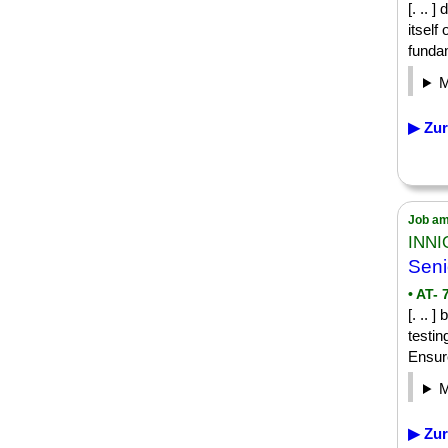
[. .. 
itself
fundam
▶ Zur
Job am
INNI
Seni
• AT-
[. .. 
testin
Ensur
▶ Zur