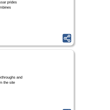
ssar prides
ombines
alkthroughs and
m the site