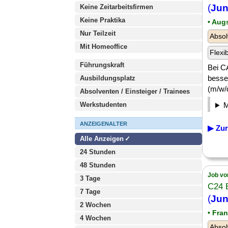
(
Jun
Keine Zeitarbeitsfirmen
Keine Praktika
• Aug
Nur Teilzeit
Absol
Mit Homeoffice
Flexi
Führungskraft
Bei C
besser
Ausbildungsplatz
(m/w/d
Absolventen / Einsteiger / Trainees
Werkstudenten
ANZEIGENALTER
▶ Zur
Alle Anzeigen
24 Stunden
48 Stunden
Job vo
3 Tage
C24 
7 Tage
(
Jun
2 Wochen
• Fra
4 Wochen
Absol