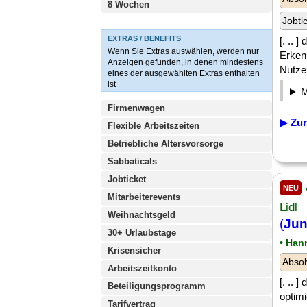
8 Wochen
Jobti
EXTRAS / BENEFITS
[. .. 
Wenn Sie Extras auswählen, werden nur
Erken
Anzeigen gefunden, in denen mindestens
Nutzer
eines der ausgewählten Extras enthalten
ist
Firmenwagen
▶ Zur
Flexible Arbeitszeiten
Betriebliche Altersvorsorge
Sabbaticals
Jobticket
NEU
Mitarbeiterevents
Lidl
Weihnachtsgeld
(
Jun
30+ Urlaubstage
• Han
Krisensicher
Absol
Arbeitszeitkonto
[. .. 
Beteiligungsprogramm
optimi
Tarifvertrag