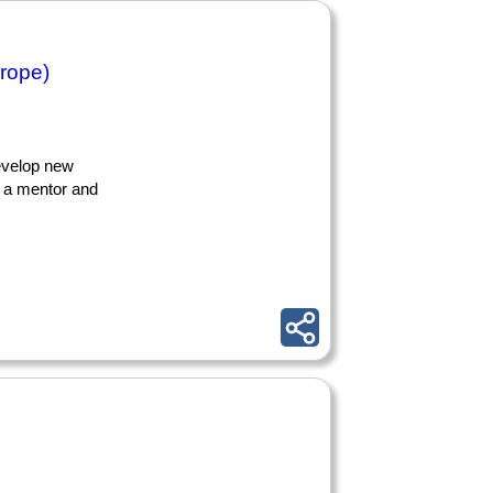
rope)
develop new
e a mentor and