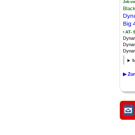
Job vo
Blac
Dyna
Big 
• AT- 
Dynam
Dynam
Dynami
▶ Zur