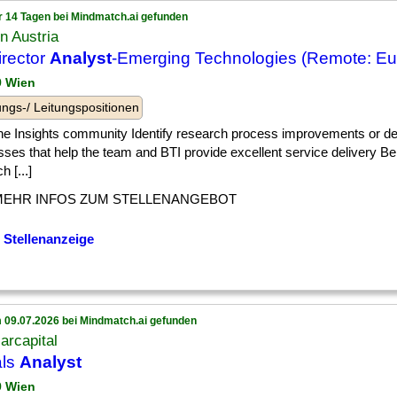
r 14 Tagen bei Mindmatch.ai gefunden
n Austria
irector
Analyst
-Emerging Technologies (Remote: Eu
9 Wien
ngs-/ Leitungspositionen
] the Insights community Identify research process improvements or 
ses that help the team and BTI provide excellent service delivery B
h [...]
MEHR INFOS ZUM STELLENANGEBOT
 Stellenanzeige
 09.07.2026 bei Mindmatch.ai gefunden
arcapital
als
Analyst
9 Wien