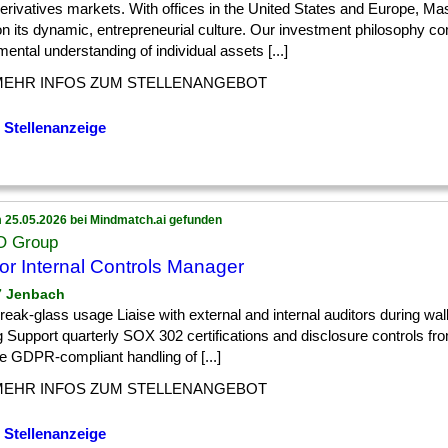
] derivatives markets. With offices in the United States and Europe, Ma
 on its dynamic, entrepreneurial culture. Our investment philosophy c
ental understanding of individual assets [...]
MEHR INFOS ZUM STELLENANGEBOT
 Stellenanzeige
 25.05.2026 bei Mindmatch.ai gefunden
O Group
or Internal Controls Manager
 7 Jenbach
] break-glass usage Liaise with external and internal auditors during w
g Support quarterly SOX 302 certifications and disclosure controls fro
e GDPR-compliant handling of [...]
MEHR INFOS ZUM STELLENANGEBOT
 Stellenanzeige