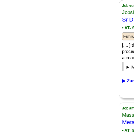
Job vo
Jobsi
Sr D
• AT- 
Führu
[. .. 
proces
a coac
▶ Zur
Job am
Mass
Met
• AT- 