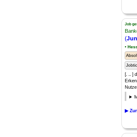
Job ge
Bank
(
Jun
• Hes
Absol
Jobti
[. .. 
Erken
Nutzer
▶ Zur