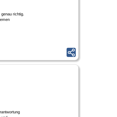
 genau richtig.
themen
erantwortung