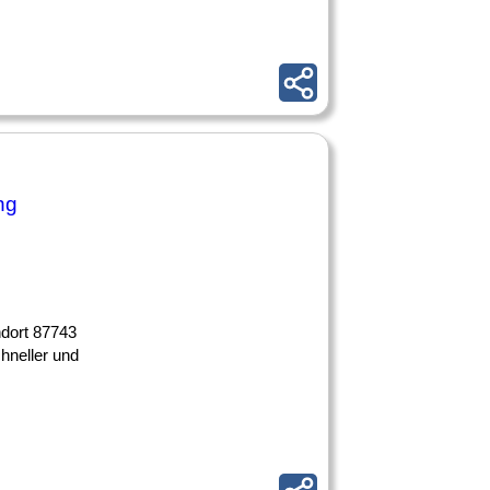
ng
ndort 87743
hneller und