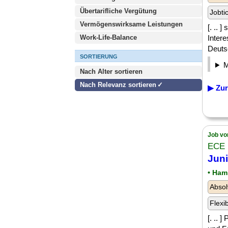
Übertarifliche Vergütung
Jobti
Vermögenswirksame Leistungen
[. .. 
Work-Life-Balance
Inter
Deutsc
SORTIERUNG
Nach Alter sortieren
Nach Relevanz sortieren
▶ Zur
Job vo
ECE
Juni
• Ham
Absol
Flexi
[. .. 