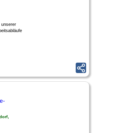
t unserer
beitsabläufe
e-
dorf,