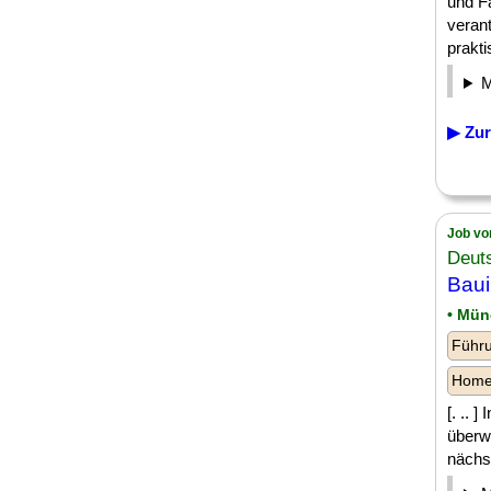
und Fa
veran
prakti
▶ Zur
Job vo
Deut
Baui
• Mü
Führu
Homeo
[. .. 
überw
nächst