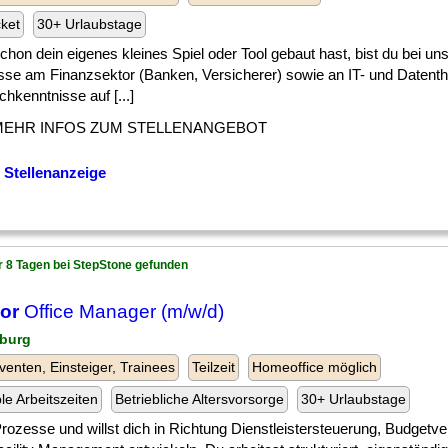
cket
30+ Urlaubstage
] schon dein eigenes kleines Spiel oder Tool gebaut hast, bist du bei uns
esse am Finanzsektor (Banken, Versicherer) sowie an IT- und Daten
hkenntnisse auf [...]
MEHR INFOS ZUM STELLENANGEBOT
 Stellenanzeige
r 8 Tagen bei StepStone gefunden
or
Office Manager (m/w/d)
burg
venten, Einsteiger, Trainees
Teilzeit
Homeoffice möglich
ble Arbeitszeiten
Betriebliche Altersvorsorge
30+ Urlaubstage
] Prozesse und willst dich in Richtung Dienstleistersteuerung, Budgetv