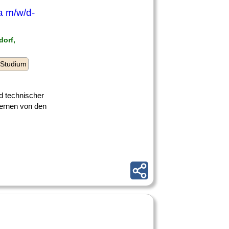
a m/w/d-
dorf,
 Studium
nd technischer
lernen von den