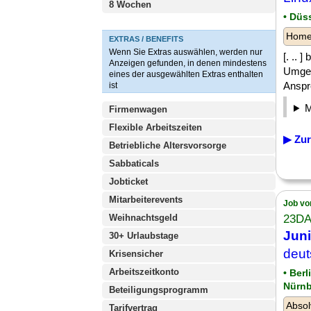
8 Wochen
• Düss
Homeo
EXTRAS / BENEFITS
Wenn Sie Extras auswählen, werden nur
[. .. 
Anzeigen gefunden, in denen mindestens
Umgeb
eines der ausgewählten Extras enthalten
Anspre
ist
Firmenwagen
Flexible Arbeitszeiten
▶ Zur
Betriebliche Altersvorsorge
Sabbaticals
Jobticket
Mitarbeiterevents
Job vo
Weihnachtsgeld
23D
Juni
30+ Urlaubstage
deut
Krisensicher
Arbeitszeitkonto
• Ber
Nürnb
Beteiligungsprogramm
Absol
Tarifvertrag