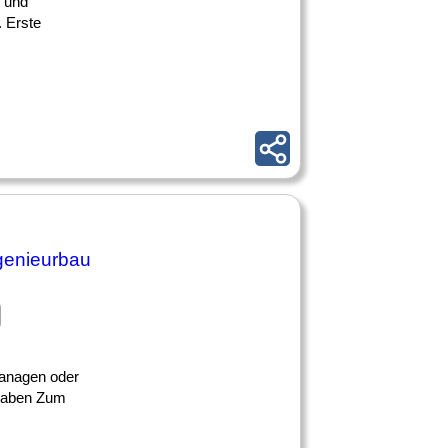
g und
 Erste
ngenieurbau
managen oder
fgaben Zum