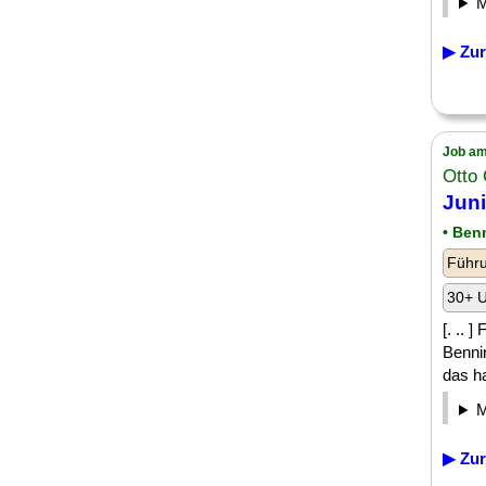
▶ Zur
Job am
Otto
Juni
• Ben
Führu
30+ U
[. .. 
Benni
das ha
▶ Zur