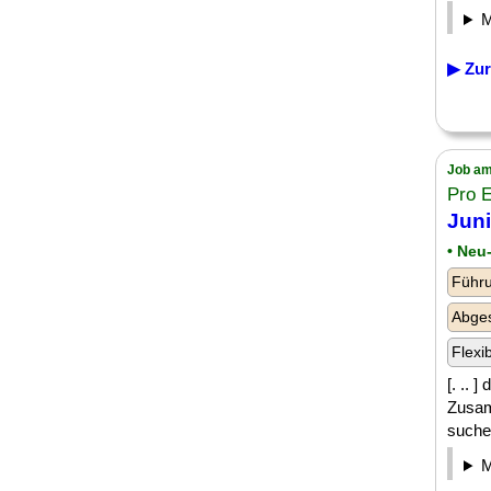
▶ Zur
Job am
Pro 
Juni
• Neu
Führu
Abge
Flexi
[. .. 
Zusam
suchen