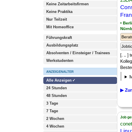
23D
Keine Zeitarbeitsfirmen
Cons
Keine Praktika
Fran
Nur Teilzeit
• Ber
Mit Homeoffice
Nürnb
Berat
Führungskraft
Ausbildungsplatz
Jobti
Absolventen / Einsteiger / Trainees
[. .. 
Werkstudenten
Kolleg
Besten
ANZEIGENALTER
Alle Anzeigen
24 Stunden
▶ Zur
48 Stunden
3 Tage
7 Tage
Job ge
2 Wochen
cone
4 Wochen
Linu