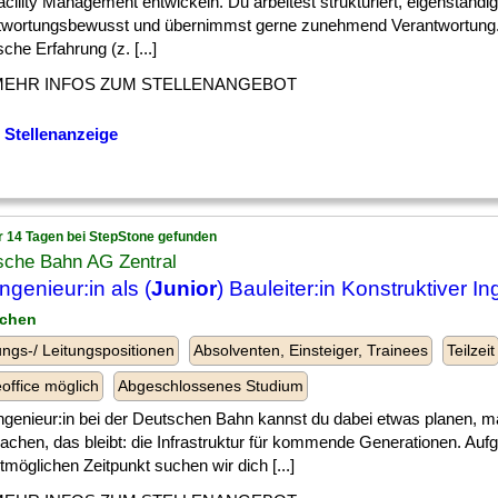
cility Management entwickeln. Du arbeitest strukturiert, eigenständi
twortungsbewusst und übernimmst gerne zunehmend Verantwortung.
sche Erfahrung (z. [...]
MEHR INFOS ZUM STELLENANGEBOT
 Stellenanzeige
r 14 Tagen bei StepStone gefunden
sche Bahn AG Zentral
ngenieur:in als (
Junior
) Bauleiter:in Konstruktiver I
nchen
ngs-/ Leitungspositionen
Absolventen, Einsteiger, Trainees
Teilzeit
ffice möglich
Abgeschlossenes Studium
] Ingenieur:in bei der Deutschen Bahn kannst du dabei etwas planen, 
achen, das bleibt: die Infrastruktur für kommende Generationen. Au
möglichen Zeitpunkt suchen wir dich [...]