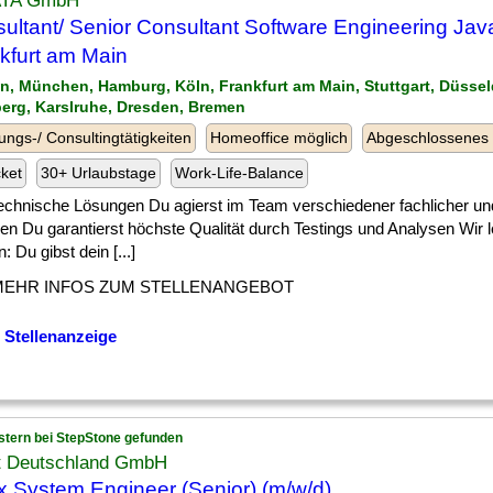
ATA GmbH
ultant/ Senior Consultant Software Engineering Jav
kfurt am Main
lin, München, Hamburg, Köln, Frankfurt am Main, Stuttgart, Düssel
erg, Karslruhe, Dresden, Bremen
ungs-/ Consultingtätigkeiten
Homeoffice möglich
Abgeschlossenes
cket
30+ Urlaubstage
Work-Life-Balance
] technische Lösungen Du agierst im Team verschiedener fachlicher u
en Du garantierst höchste Qualität durch Testings und Analysen Wir 
: Du gibst dein [...]
MEHR INFOS ZUM STELLENANGEBOT
 Stellenanzeige
stern bei StepStone gefunden
t Deutschland GmbH
x System Engineer (Senior) (m/w/d)