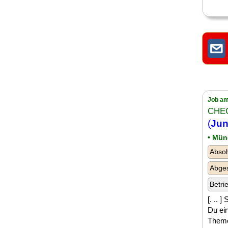
Job am
CHE
(
Jun
• Mü
Absol
Abge
Betri
[. .. 
Du ei
Theme