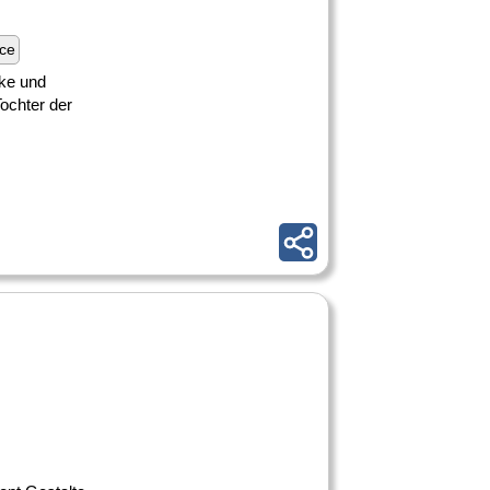
nce
rke und
Tochter der