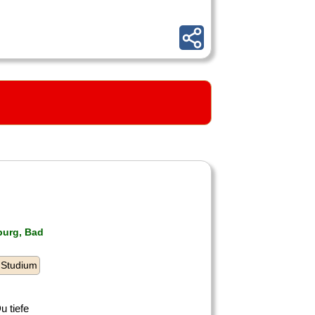
burg, Bad
 Studium
u tiefe