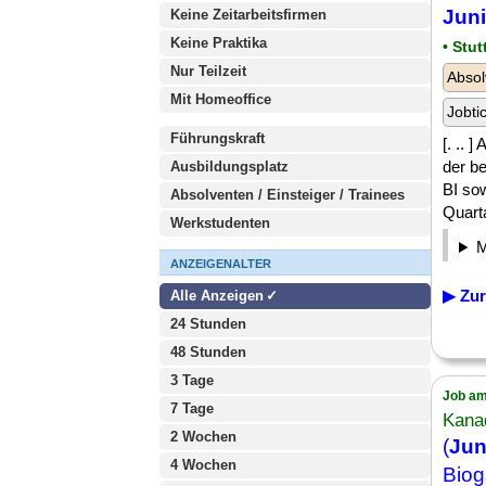
Juni
Keine Zeitarbeitsfirmen
Keine Praktika
• Stut
Nur Teilzeit
Absol
Mit Homeoffice
Jobti
Führungskraft
[. ..
der b
Ausbildungsplatz
BI so
Absolventen / Einsteiger / Trainees
Quarta
Werkstudenten
ANZEIGENALTER
▶ Zur
Alle Anzeigen
24 Stunden
48 Stunden
3 Tage
Job am
7 Tage
Kana
2 Wochen
(
Jun
4 Wochen
Biog