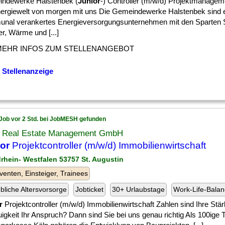
ndewerke Halstenbek (
Junior
-) Controller (m/w/d) Projektmanagem
nergiewelt von morgen mit uns Die Gemeindewerke Halstenbek sind 
nal verankertes Energieversorgungsunternehmen mit den Sparten 
r, Wärme und [...]
MEHR INFOS ZUM STELLENANGEBOT
 Stellenanzeige
Job vor 2 Std. bei JobMESH gefunden
 Real Estate Management GmbH
or
Projektcontroller (m/w/d) Immobilienwirtschaft
drhein- Westfalen 53757 St. Augustin
venten, Einsteiger, Trainees
ebliche Altersvorsorge
Jobticket
30+ Urlaubstage
Work-Life-Bala
r
Projektcontroller (m/w/d) Immobilienwirtschaft Zahlen sind Ihre Stä
gkeit Ihr Anspruch? Dann sind Sie bei uns genau richtig Als 100ige 