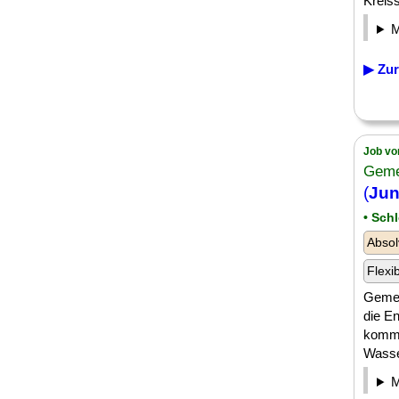
Kreiss
▶ Zur
Job vo
Geme
(
Jun
• Sch
Absol
Flexi
Gemei
die E
kommu
Wasse