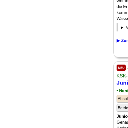
Gemei
die E
kommu
Wasse
▶ Zur
NEU
KSK-
Juni
• Nor
Absol
Betri
Junio
Genaui