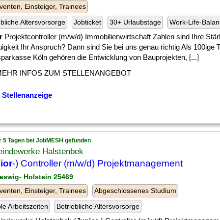
venten, Einsteiger, Trainees
ebliche Altersvorsorge
Jobticket
30+ Urlaubstage
Work-Life-Bala
r
Projektcontroller (m/w/d) Immobilienwirtschaft Zahlen sind Ihre Stä
gkeit Ihr Anspruch? Dann sind Sie bei uns genau richtig Als 100ige 
parkasse Köln gehören die Entwicklung von Bauprojekten, [...]
MEHR INFOS ZUM STELLENANGEBOT
 Stellenanzeige
r 5 Tagen bei JobMESH gefunden
indewerke Halstenbek
ior
-) Controller (m/w/d) Projektmanagement
leswig- Holstein 25469
venten, Einsteiger, Trainees
Abgeschlossenes Studium
ble Arbeitszeiten
Betriebliche Altersvorsorge