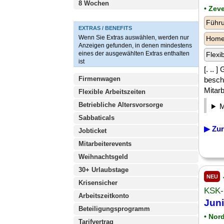
8 Wochen
• Zev
Führu
EXTRAS / BENEFITS
Wenn Sie Extras auswählen, werden nur
Homeo
Anzeigen gefunden, in denen mindestens
eines der ausgewählten Extras enthalten
Flexi
ist
[. ..
Firmenwagen
besch
Mitarb
Flexible Arbeitszeiten
Betriebliche Altersvorsorge
Sabbaticals
▶ Zur
Jobticket
Mitarbeiterevents
Weihnachtsgeld
30+ Urlaubstage
NEU
Krisensicher
KSK-
Arbeitszeitkonto
Juni
Beteiligungsprogramm
• Nor
Tarifvertrag