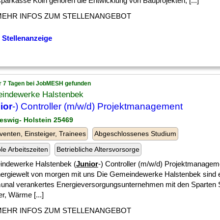
parkasse Köln gehören die Entwicklung von Bauprojekten, [...]
MEHR INFOS ZUM STELLENANGEBOT
 Stellenanzeige
r 7 Tagen bei JobMESH gefunden
indewerke Halstenbek
ior
-) Controller (m/w/d) Projektmanagement
leswig- Holstein 25469
venten, Einsteiger, Trainees
Abgeschlossenes Studium
ble Arbeitszeiten
Betriebliche Altersvorsorge
ndewerke Halstenbek (
Junior
-) Controller (m/w/d) Projektmanagem
nergiewelt von morgen mit uns Die Gemeindewerke Halstenbek sind 
nal verankertes Energieversorgungsunternehmen mit den Sparten 
r, Wärme [...]
MEHR INFOS ZUM STELLENANGEBOT