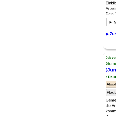
Einbli
Arbeit
Dein [.
▶ Zur
Job vo
Geme
(
Jun
• Deu
Absol
Flexi
Gemei
die E
kommu