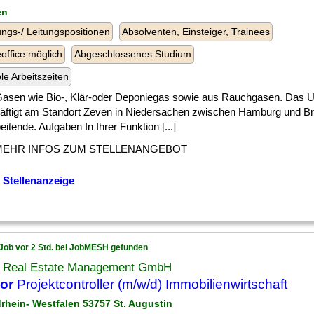
en
ngs-/ Leitungspositionen
Absolventen, Einsteiger, Trainees
ffice möglich
Abgeschlossenes Studium
ble Arbeitszeiten
 ] Gasen wie Bio-, Klär-oder Deponiegas sowie aus Rauchgasen. Das
äftigt am Standort Zeven in Niedersachen zwischen Hamburg und B
eitende. Aufgaben In Ihrer Funktion [...]
MEHR INFOS ZUM STELLENANGEBOT
 Stellenanzeige
Job vor 2 Std. bei JobMESH gefunden
 Real Estate Management GmbH
or
Projektcontroller (m/w/d) Immobilienwirtschaft
drhein- Westfalen 53757 St. Augustin