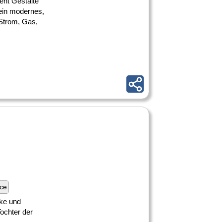
ent Gestalte
ein modernes,
Strom, Gas,
nce
rke und
Tochter der