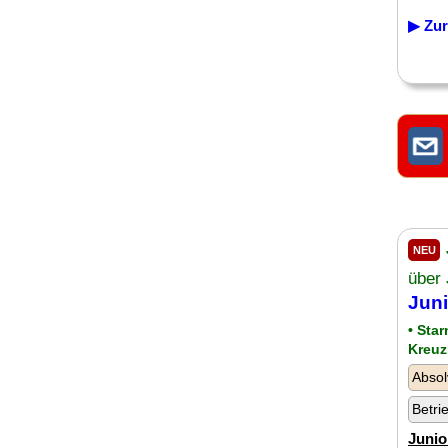
▶ Zur
NEU
über
Juni
• Sta
Kreuz
Absol
Betri
Junio