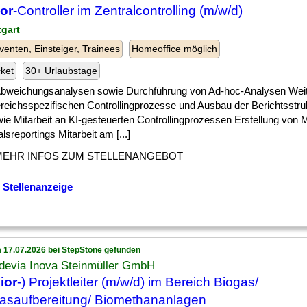
or
-Controller im Zentralcontrolling (m/w/d)
tgart
venten, Einsteiger, Trainees
Homeoffice möglich
cket
30+ Urlaubstage
 ] Abweichungsanalysen sowie Durchführung von Ad-hoc-Analysen Wei
ereichsspezifischen Controllingprozesse und Ausbau der Berichtsstruk
wie Mitarbeit an KI-gesteuerten Controllingprozessen Erstellung von 
lsreportings Mitarbeit am [...]
MEHR INFOS ZUM STELLENANGEBOT
 Stellenanzeige
 17.07.2026 bei StepStone gefunden
devia Inova Steinmüller GmbH
ior
-) Projektleiter (m/w/d) im Bereich Biogas/
asaufbereitung/ Biomethananlagen