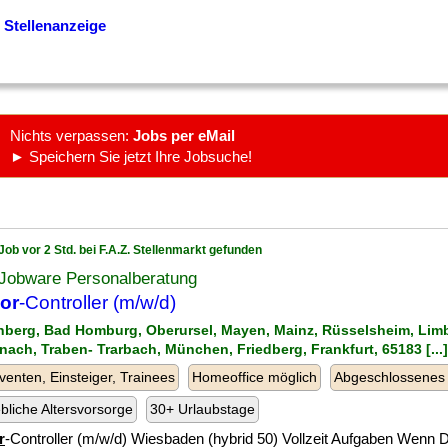
 Stellenanzeige
Nichts verpassen:
Jobs per eMail
► Speichern Sie jetzt Ihre Jobsuche!
Job vor 2 Std. bei F.A.Z. Stellenmarkt gefunden
 Jobware Personalberatung
or
-Controller (m/w/d)
rnberg, Bad Homburg, Oberursel, Mayen, Mainz, Rüsselsheim, Lim
nach, Traben- Trarbach, München, Friedberg, Frankfurt, 65183 [...]
venten, Einsteiger, Trainees
Homeoffice möglich
Abgeschlossenes
ebliche Altersvorsorge
30+ Urlaubstage
r
-Controller (m/w/d) Wiesbaden (hybrid 50) Vollzeit Aufgaben Wenn D