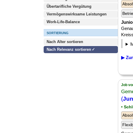
Absol
Übertarifliche Vergütung
Betri
Vermögenswirksame Leistungen
Work-Life-Balance
Junio
Genaui
SORTIERUNG
Kreiss
Nach Alter sortieren
Nach Relevanz sortieren
▶ Zur
Job vo
Geme
(
Jun
• Sch
Absol
Flexi