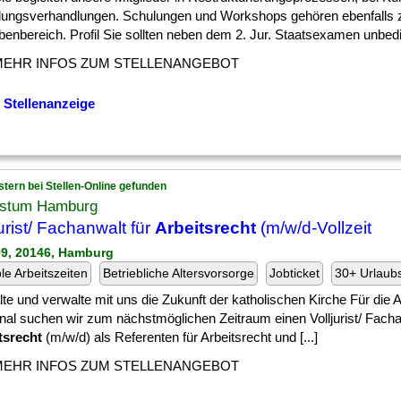
dungsverhandlungen. Schulungen und Workshops gehören ebenfalls 
enbereich. Profil Sie sollten neben dem 2. Jur. Staatsexamen unbeding
MEHR INFOS ZUM STELLENANGEBOT
 Stellenanzeige
stern bei Stellen-Online gefunden
istum Hamburg
jurist/ Fachanwalt für
Arbeitsrecht
(m/w/d-Vollzeit
99, 20146, Hamburg
ble Arbeitszeiten
Betriebliche Altersvorsorge
Jobticket
30+ Urlaub
te und verwalte mit uns die Zukunft der katholischen Kirche Für die A
nal suchen wir zum nächstmöglichen Zeitraum einen Volljurist/ Facha
tsrecht
(m/w/d) als Referenten für Arbeitsrecht und [...]
MEHR INFOS ZUM STELLENANGEBOT