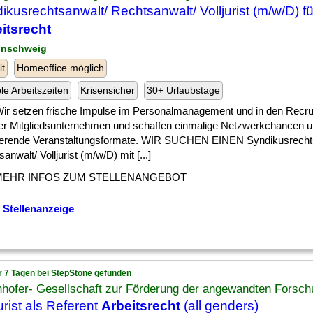
ikusrechtsanwalt/ Rechtsanwalt/ Volljurist (m/w/D) f
itsrecht
unschweig
it
Homeoffice möglich
ble Arbeitszeiten
Krisensicher
30+ Urlaubstage
] Wir setzen frische Impulse im Personalmanagement und in den Recrui
er Mitgliedsunternehmen und schaffen einmalige Netzwerkchancen 
rierende Veranstaltungsformate. WIR SUCHEN EINEN Syndikusrecht
anwalt/ Volljurist (m/w/D) mit [...]
MEHR INFOS ZUM STELLENANGEBOT
 Stellenanzeige
r 7 Tagen bei StepStone gefunden
hofer- Gesellschaft zur Förderung der angewandten Forschu
jurist als Referent
Arbeitsrecht
(all genders)