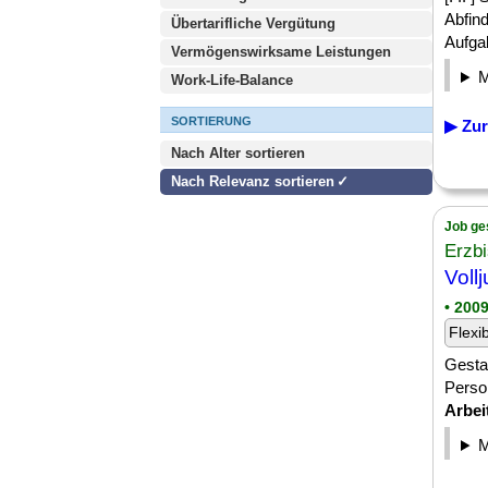
Abfin
Übertarifliche Vergütung
Aufgab
Vermögenswirksame Leistungen
Work-Life-Balance
SORTIERUNG
▶ Zur
Nach Alter sortieren
Nach Relevanz sortieren
Job ge
Erzb
Voll
• 200
Flexi
Gestal
Perso
Arbei