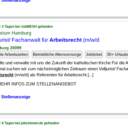
 Stellenanzeige
r 4 Tagen bei JobMESH gefunden
istum Hamburg
jurist/ Fachanwalt für
Arbeitsrecht
(m/w/d
burg 20099
ble Arbeitszeiten
Betriebliche Altersvorsorge
Jobticket
30+ Urlaub
te und verwalte mit uns die Zukunft der katholischen Kirche Für die A
nal suchen wir zum nächstmöglichen Zeitraum einen Volljurist/ Facha
tsrecht
(m/w/d) als Referenten für Arbeitsrecht [...]
MEHR INFOS ZUM STELLENANGEBOT
 Stellenanzeige
r 8 Tagen bei jobsintown.de gefunden