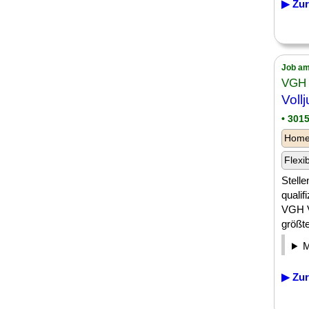
▶ Zur
Job am
VGH 
Vollj
• 301
Homeo
Flexi
Stell
qualif
VGH V
größten
▶ Zur