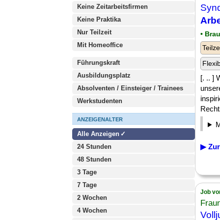
Synd
Keine Zeitarbeitsfirmen
Arbe
Keine Praktika
Nur Teilzeit
• Bra
Mit Homeoffice
Teilze
Führungskraft
Flexi
Ausbildungsplatz
[. .. 
unser
Absolventen / Einsteiger / Trainees
inspi
Werkstudenten
Rechts
ANZEIGENALTER
Alle Anzeigen
▶ Zur
24 Stunden
48 Stunden
3 Tage
7 Tage
Job vo
2 Wochen
Fraun
4 Wochen
Voll