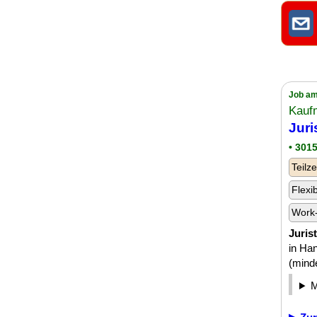
Job am
Kauf
Juri
• 301
Teilze
Flexi
Work-
Jurist
in Han
(minde