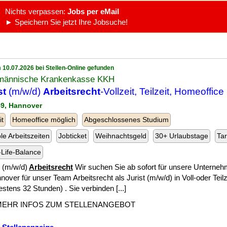
Nichts verpassen:
Jobs per eMail
► Speichern Sie jetzt Ihre Jobsuche!
 10.07.2026 bei Stellen-Online gefunden
männische Krankenkasse KKH
st
(m/w/d)
Arbeitsrecht
-Vollzeit, Teilzeit, Homeoffice
59, Hannover
it
Homeoffice möglich
Abgeschlossenes Studium
ble Arbeitszeiten
Jobticket
Weihnachtsgeld
30+ Urlaubstage
Tar
Life-Balance
(m/w/d)
Arbeitsrecht
Wir suchen Sie ab sofort für unsere Unterne
nover für unser Team Arbeitsrecht als Jurist (m/w/d) in Voll-oder Teilz
stens 32 Stunden) . Sie verbinden [...]
MEHR INFOS ZUM STELLENANGEBOT