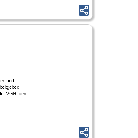
ten und
beitgeber:
 der VGH, dem