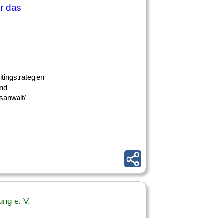
ür das
tingstrategien
und
sanwalt/
ng e. V.