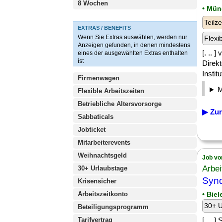
8 Wochen
• Mü
Teilze
EXTRAS / BENEFITS
Wenn Sie Extras auswählen, werden nur
Flexi
Anzeigen gefunden, in denen mindestens
[. .. 
eines der ausgewählten Extras enthalten
ist
Direkt
Instit
Firmenwagen
Flexible Arbeitszeiten
Betriebliche Altersvorsorge
▶ Zur
Sabbaticals
Jobticket
Mitarbeiterevents
Weihnachtsgeld
Job vo
Arbei
30+ Urlaubstage
Synd
Krisensicher
Arbeitszeitkonto
• Biel
30+ U
Beteiligungsprogramm
Tarifvertrag
[. .. 