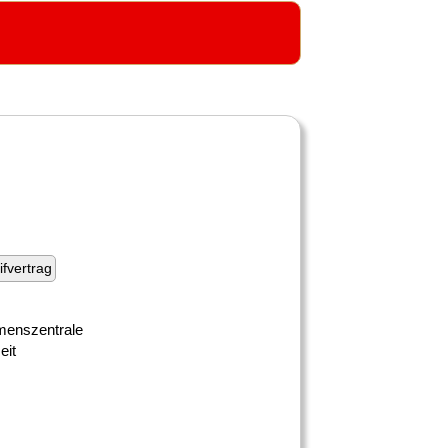
ifvertrag
hmenszentrale
eit