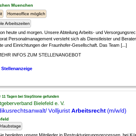
nchen Muenchen
it
Homeoffice möglich
ble Arbeitszeiten
] von heute und morgen. Unsere Abteilung Arbeits- und Versorgungsrec
orat Personalmanagement versteht sich als Dienstleister und Berater 
ute und Einrichtungen der Fraunhofer-Gesellschaft. Das Team [...]
MEHR INFOS ZUM STELLENANGEBOT
 Stellenanzeige
r 11 Tagen bei StepStone gefunden
tgeberverband Bielefeld e. V.
ikusrechtsanwalt/ Volljurist
Arbeitsrecht
(m/w/d)
efeld
rlaubstage
] Sie begleiten unsere Mitglieder in Restrukturierungsprozessen, bei 