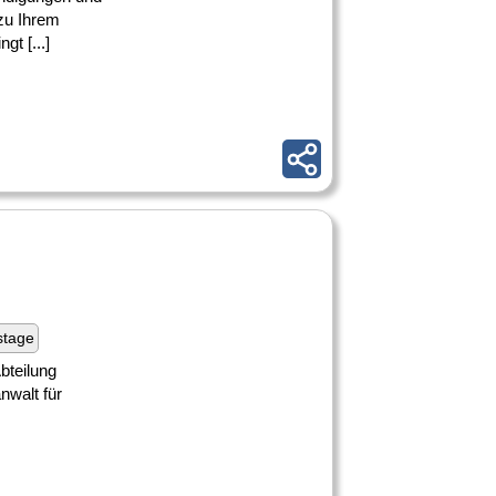
zu Ihrem
t [...]
stage
bteilung
nwalt für