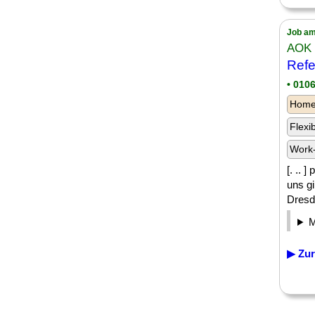
Job am
AOK
Refe
• 010
Homeo
Flexi
Work-
[. .. 
uns g
Dresd
▶ Zur