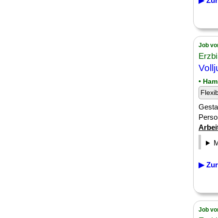
▶ Zur
Job vo
Erzb
Voll
• Ham
Flexi
Gestal
Perso
Arbei
▶ Zur
Job vo