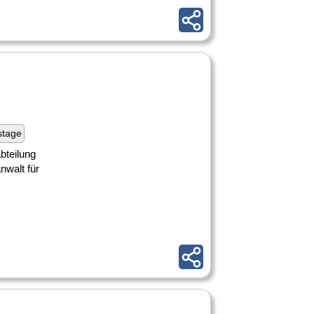
stage
bteilung
nwalt für