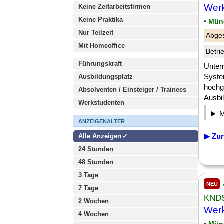
Werk
Keine Zeitarbeitsfirmen
Keine Praktika
• Mü
Nur Teilzeit
Abges
Mit Homeoffice
Betri
Führungskraft
Unter
Syste
Ausbildungsplatz
hochg
Absolventen / Einsteiger / Trainees
Ausbil
Werkstudenten
ANZEIGENALTER
▶ Zur
Alle Anzeigen
24 Stunden
48 Stunden
3 Tage
NEU
7 Tage
KND
2 Wochen
Werk
4 Wochen