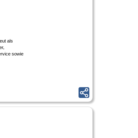
eut als
er,
ervice sowie