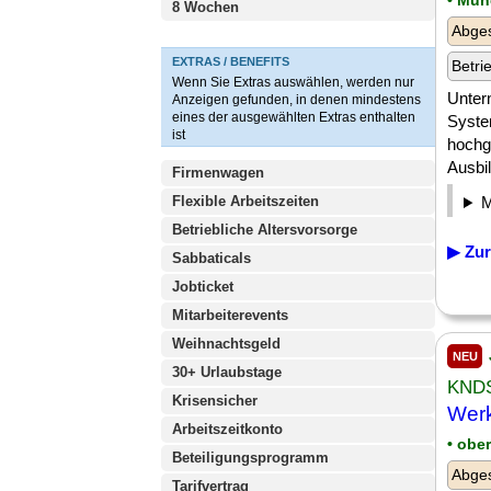
• Mün
8 Wochen
Abges
EXTRAS / BENEFITS
Betri
Wenn Sie Extras auswählen, werden nur
Unter
Anzeigen gefunden, in denen mindestens
eines der ausgewählten Extras enthalten
Syste
ist
hochg
Ausbil
Firmenwagen
Flexible Arbeitszeiten
Betriebliche Altersvorsorge
▶ Zur
Sabbaticals
Jobticket
Mitarbeiterevents
Weihnachtsgeld
NEU
30+ Urlaubstage
KNDS
Krisensicher
Werk
Arbeitszeitkonto
• obe
Beteiligungsprogramm
Abges
Tarifvertrag