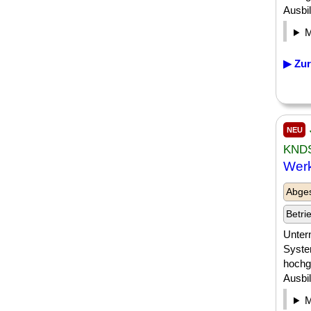
Ausbil
▶ Zur
NEU
KNDS
Werk
Abges
Betri
Unter
Syste
hochg
Ausbil