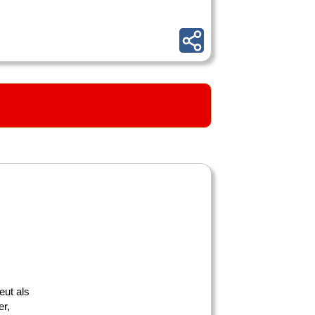
eut als
er,