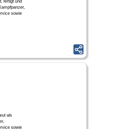
fertigt und
 Kampfpanzer,
ervice sowie
eut als
er,
ervice sowie