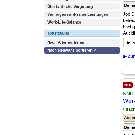
Betri
Übertarifliche Vergütung
Job D
Vermögenswirksame Leistungen
betre
Work-Life-Balance
hochg
Ausbi
SORTIERUNG
Nach Alter sortieren
Nach Relevanz sortieren
▶ Zur
NEU
KNDS
Werk
• dac
Abges
Betri