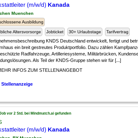
stattleiter (m/w/d)
Kanada
nchen Muenchen
chlossene Ausbildung
ebliche Altersvorsorge
Jobticket
30+ Urlaubstage
Tarifvertrag
nehmensbeschreibung KNDS Deutschland entwickelt, fertigt und betr
mhaus ein breit gestreutes Produktportfolio. Dazu zählen Kampfpanz
eschützte Radfahrzeuge, Artilleriesysteme, Militärbrücken, Kundens
dungslösungen. Als Teil der KNDS-Gruppe stehen wir für [...]
MEHR INFOS ZUM STELLENANGEBOT
 Stellenanzeige
Job vor 2 Std. bei Mindmatch.ai gefunden
S
stattleiter (m/w/d)
Kanada