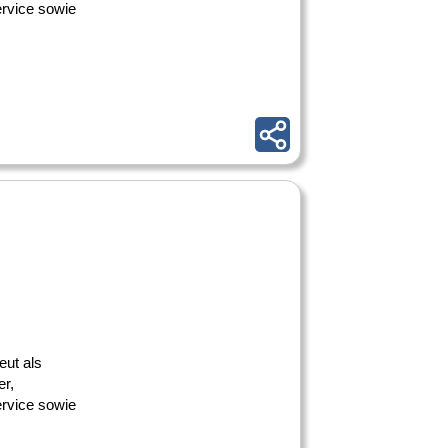
ervice sowie
eut als
er,
ervice sowie