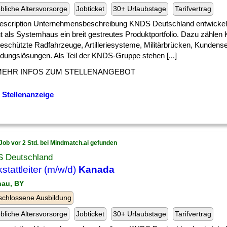
ebliche Altersvorsorge
Jobticket
30+ Urlaubstage
Tarifvertrag
escription Unternehmensbeschreibung KNDS Deutschland entwickelt, 
ut als Systemhaus ein breit gestreutes Produktportfolio. Dazu zählen
eschützte Radfahrzeuge, Artilleriesysteme, Militärbrücken, Kundens
ldungslösungen. Als Teil der KNDS-Gruppe stehen [...]
MEHR INFOS ZUM STELLENANGEBOT
 Stellenanzeige
Job vor 2 Std. bei Mindmatch.ai gefunden
 Deutschland
stattleiter (m/w/d)
Kanada
hau, BY
chlossene Ausbildung
ebliche Altersvorsorge
Jobticket
30+ Urlaubstage
Tarifvertrag