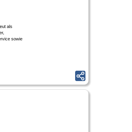
eut als
er,
ervice sowie