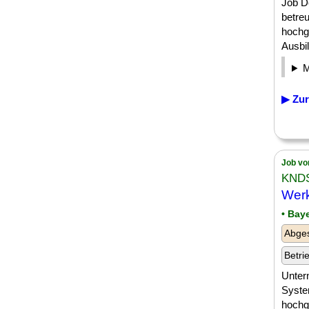
Job D
betre
hochg
Ausbi
▶ Zur
Job vo
KNDS
Werk
• Bay
Abges
Betri
Unter
Syste
hochg