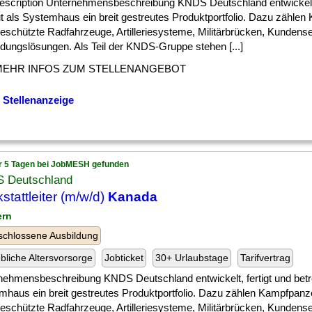
escription Unternehmensbeschreibung KNDS Deutschland entwickelt, 
ut als Systemhaus ein breit gestreutes Produktportfolio. Dazu zählen
eschützte Radfahrzeuge, Artilleriesysteme, Militärbrücken, Kundens
ldungslösungen. Als Teil der KNDS-Gruppe stehen [...]
MEHR INFOS ZUM STELLENANGEBOT
 Stellenanzeige
r 5 Tagen bei JobMESH gefunden
 Deutschland
stattleiter (m/w/d)
Kanada
ern
chlossene Ausbildung
ebliche Altersvorsorge
Jobticket
30+ Urlaubstage
Tarifvertrag
nehmensbeschreibung KNDS Deutschland entwickelt, fertigt und betr
mhaus ein breit gestreutes Produktportfolio. Dazu zählen Kampfpanz
eschützte Radfahrzeuge, Artilleriesysteme, Militärbrücken, Kundens