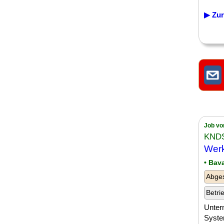
▶ Zur
Job vo
KNDS
Werk
• Bav
Abges
Betri
Unter
Syste