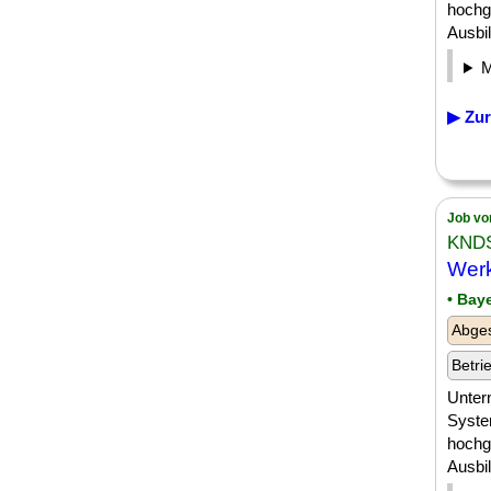
hochg
Ausbil
▶ Zur
Job vo
KND
Werk
• Bay
Abges
Betri
Unter
Syste
hochg
Ausbil