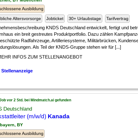
chen, BY Muenchen
chlossene Ausbildung
ebliche Altersvorsorge
Jobticket
30+ Urlaubstage
Tarifvertrag
nehmensbeschreibung KNDS Deutschland entwickelt, fertigt und betr
mhaus ein breit gestreutes Produktportfolio. Dazu zählen Kampfpanz
eschützte Radfahrzeuge, Artilleriesysteme, Militärbrücken, Kundens
dungslösungen. Als Teil der KNDS-Gruppe stehen wir für [...]
MEHR INFOS ZUM STELLENANGEBOT
 Stellenanzeige
Job vor 2 Std. bei Mindmatch.ai gefunden
 Deutschland
stattleiter (m/w/d)
Kanada
rbayern, BY
chlossene Ausbildung