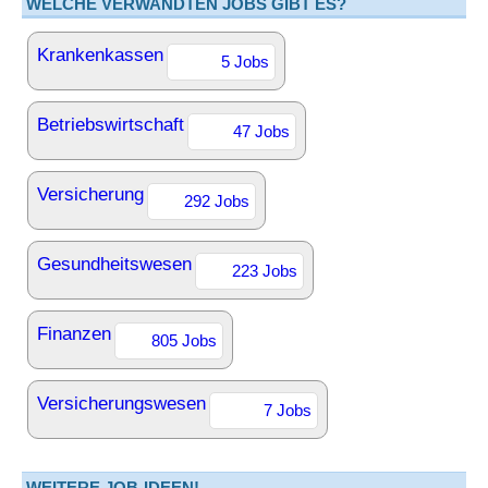
WELCHE VERWANDTEN JOBS GIBT ES?
Krankenkassen
5 Jobs
Betriebswirtschaft
47 Jobs
Versicherung
292 Jobs
Gesundheitswesen
223 Jobs
Finanzen
805 Jobs
Versicherungswesen
7 Jobs
WEITERE JOB-IDEEN!