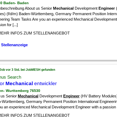
30 Baden- Baden
enbeschreibung About us Senior
Mechanical
Development
Engineer
(
es) (f/d/m) Baden-Württemberg, Germany Permanent Position Interna
eering Team Tasks Are you an experienced Mechanical Development
on for [...]
MEHR INFOS ZUM STELLENANGEBOT
 Stellenanzeige
Job vor 3 Std. bei JobMESH gefunden
mus Search
ior
Mechanical
entwickler
en- Wurttemberg 76530
 us Senior
Mechanical
Development
Engineer
(HV Battery Modules)
-Württemberg, Germany Permanent Position International Engineer
ou an experienced Mechanical Development Engineer with a passion [.
MEHR INFOS ZUM STELLENANGEBOT