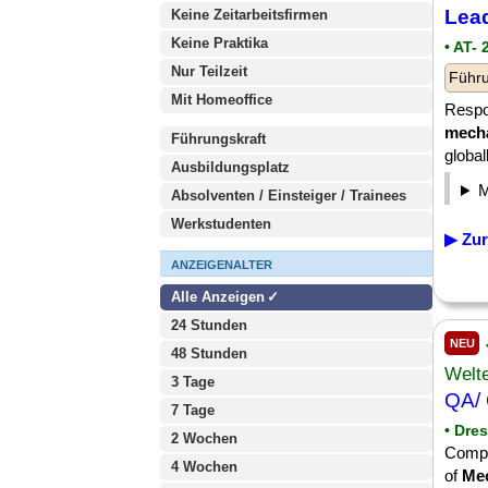
Lea
Keine Zeitarbeitsfirmen
Keine Praktika
• AT-
Nur Teilzeit
Führu
Mit Homeoffice
Respon
mecha
Führungskraft
global
Ausbildungsplatz
Absolventen / Einsteiger / Trainees
Werkstudenten
▶ Zur
ANZEIGENALTER
Alle Anzeigen
24 Stunden
NEU
48 Stunden
Welte
3 Tage
QA/
7 Tage
• Dre
2 Wochen
Compan
4 Wochen
of
Mec