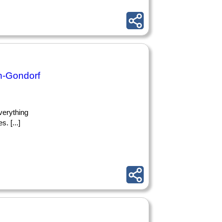
n-Gondorf
everything
. [...]