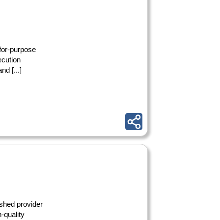
-for-purpose
ecution
d [...]
ished provider
-quality