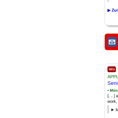
▶ Zur
NEU
APPL
Seni
• Mü
[. .. 
work, 