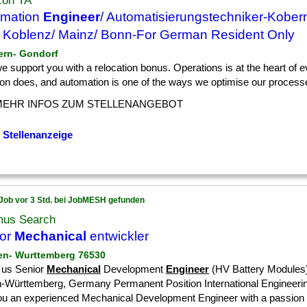
on TA
omation
Engineer
/ Automatisierungstechniker-Kober
 Koblenz/ Mainz/ Bonn-For German Resident Only
ern- Gondorf
] we support you with a relocation bonus. Operations is at the heart of 
n does, and automation is one of the ways we optimise our processes
MEHR INFOS ZUM STELLENANGEBOT
 Stellenanzeige
Job vor 3 Std. bei JobMESH gefunden
mus Search
ior
Mechanical
entwickler
en- Wurttemberg 76530
 us Senior
Mechanical
Development
Engineer
(HV Battery Modules)
-Württemberg, Germany Permanent Position International Engineer
ou an experienced Mechanical Development Engineer with a passion [.