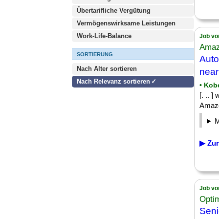
Übertarifliche Vergütung
Vermögenswirksame Leistungen
Work-Life-Balance
Job vo
Amaz
SORTIERUNG
Aut
Nach Alter sortieren
near
Nach Relevanz sortieren
• Kob
[. .. 
Amazo
▶ Zur
Job vo
Opti
Sen