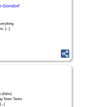
n-Gondorf
everything
. [...]
 (f/d/m)
ing Team Tasks
..]