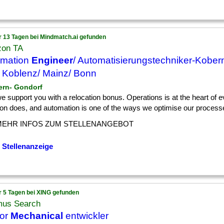
r 13 Tagen bei Mindmatch.ai gefunden
on TA
omation
Engineer
/ Automatisierungstechniker-Kober
 Koblenz/ Mainz/ Bonn
ern- Gondorf
] we support you with a relocation bonus. Operations is at the heart of 
n does, and automation is one of the ways we optimise our processes
MEHR INFOS ZUM STELLENANGEBOT
 Stellenanzeige
r 5 Tagen bei XING gefunden
mus Search
ior
Mechanical
entwickler