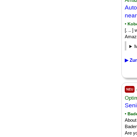
Amaz
Aut
near
• Kob
[. .. 
Amazo
▶ Zur
NEU
Opti
Sen
• Bad
About
Baden
Are y