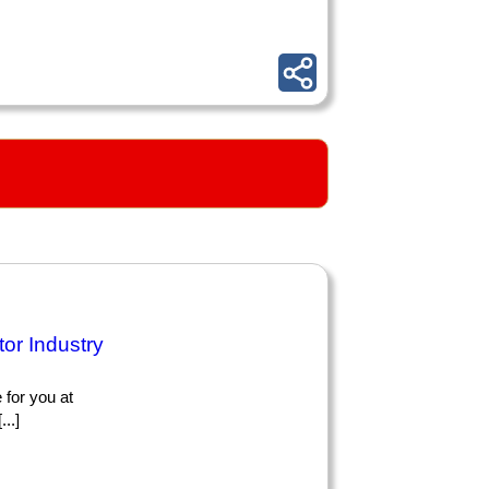
or Industry
 for you at
..]