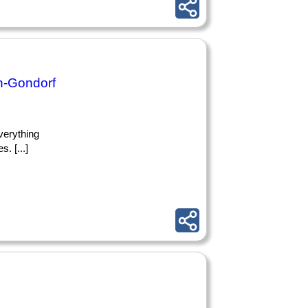
n-Gondorf
everything
. [...]