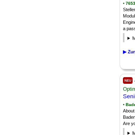
• 765
Stell
Modul
Engin
a passi
▶ Zur
NEU
Opti
Sen
• Bad
About
Baden
Are y