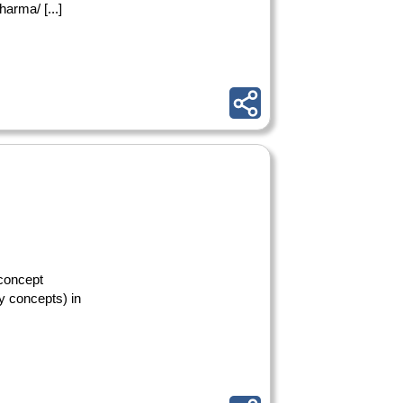
arma/ [...]
 concept
ry concepts) in