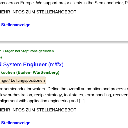
ons across Europe. We support major clients in the Semiconductor, Ph
MEHR INFOS ZUM STELLENANGEBOT
 Stellenanzeige
r 3 Tagen bei StepStone gefunden
S
d
System
Engineer
(m/f/x)
rkochen (Baden- Württemberg)
ngs-/ Leitungspositionen
] for semiconductor wafers. Define the overall automation and process
low orchestration, recipe strategy, tool states, error handling, recove
alignment with application engineering and [...]
MEHR INFOS ZUM STELLENANGEBOT
 Stellenanzeige