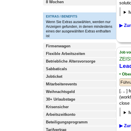
8 Wochen
soluti
EXTRAS / BENEFITS
Wenn Sie Extras auswählen, werden nur
▶ Zur
Anzeigen gefunden, in denen mindestens
eines der ausgewählten Extras enthalten
ist
Firmenwagen
Job vo
Flexible Arbeitszeiten
ZEIS
Betriebliche Altersvorsorge
Lea
Sabbaticals
• Obe
Jobticket
Führu
Mitarbeiterevents
[. .. 
Weihnachtsgeld
(workf
30+ Urlaubstage
close 
Krisensicher
Arbeitszeitkonto
Beteiligungsprogramm
▶ Zur
Tarifvertrag