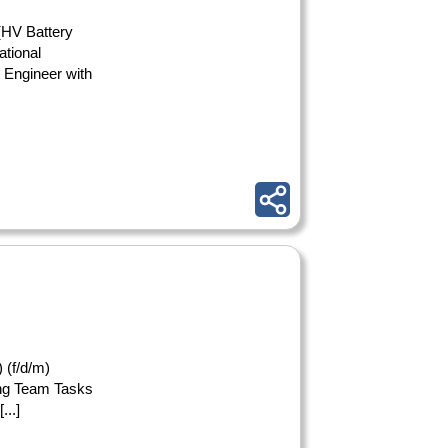
HV Battery
tional
 Engineer with
 (f/d/m)
ing Team Tasks
..]