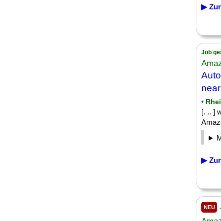
▶ Zur
Job ge
Amaz
Aut
near
• Rhe
[. .. 
Amazo
▶ Zur
NEU