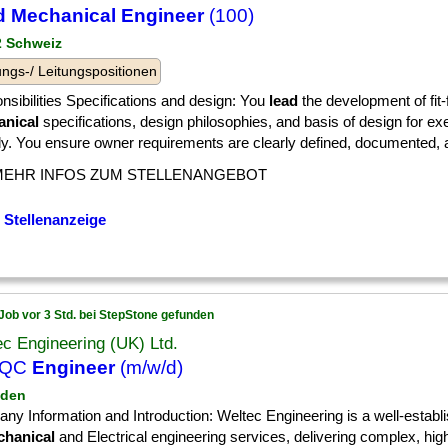
d Mechanical Engineer
(100)
 2 Schweiz
ngs-/ Leitungspositionen
sibilities Specifications and design: You
lead
the development of fit
nical
specifications, design philosophies, and basis of design for ex
ly. You ensure owner requirements are clearly defined, documented, an
MEHR INFOS ZUM STELLENANGEBOT
 Stellenanzeige
Job vor 3 Std. bei StepStone gefunden
c Engineering (UK) Ltd.
 QC
Engineer
(m/w/d)
sden
y Information and Introduction: Weltec Engineering is a well-establ
hanical
and Electrical engineering services, delivering complex, high