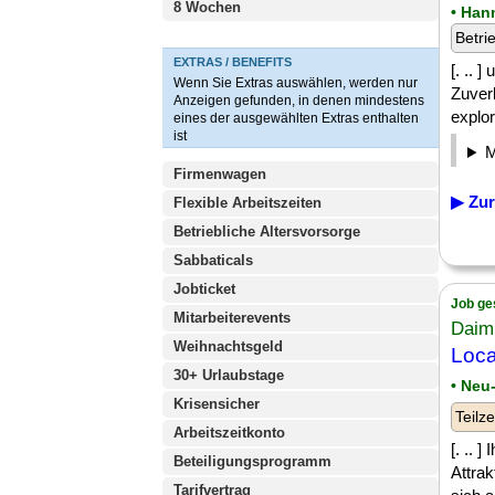
8 Wochen
• Han
Betri
EXTRAS / BENEFITS
[. ..
Wenn Sie Extras auswählen, werden nur
Zuverl
Anzeigen gefunden, in denen mindestens
explor
eines der ausgewählten Extras enthalten
ist
Firmenwagen
▶ Zur
Flexible Arbeitszeiten
Betriebliche Altersvorsorge
Sabbaticals
Jobticket
Job ge
Mitarbeiterevents
Daim
Weihnachtsgeld
Loc
30+ Urlaubstage
• Neu
Krisensicher
Teilze
Arbeitszeitkonto
[. .. 
Beteiligungsprogramm
Attrak
Tarifvertrag