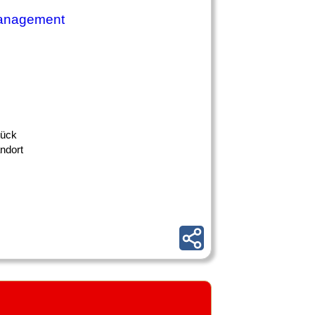
anagement
tück
ndort