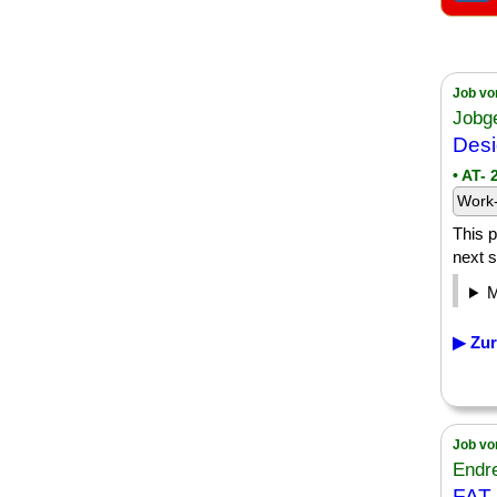
Job vo
Jobg
Des
• AT-
Work-
This p
next s
▶ Zur
Job vo
Endr
FAT 