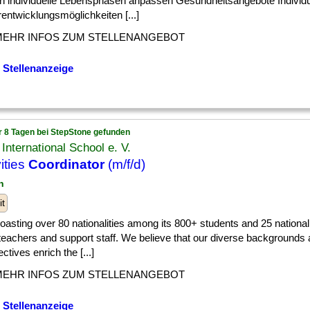
an individuelle Lebensphasen anpassen Gesundheitsangebote Individu
entwicklungsmöglichkeiten [...]
MEHR INFOS ZUM STELLENANGEBOT
 Stellenanzeige
r 8 Tagen bei StepStone gefunden
International School e. V.
vities
Coordinator
(m/f/d)
n
it
] boasting over 80 nationalities among its 800+ students and 25 nationa
teachers and support staff. We believe that our diverse backgrounds
ctives enrich the [...]
MEHR INFOS ZUM STELLENANGEBOT
 Stellenanzeige