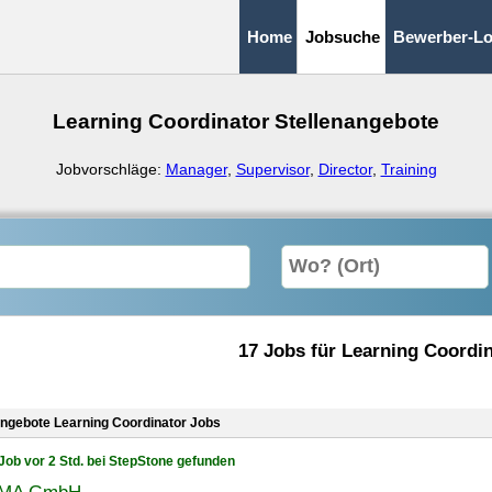
Home
Jobsuche
Bewerber-Lo
Learning Coordinator Stellenangebote
Jobvorschläge:
Manager
,
Supervisor
,
Director
,
Training
17 Jobs für Learning Coordi
angebote Learning Coordinator Jobs
Job vor 2 Std. bei StepStone gefunden