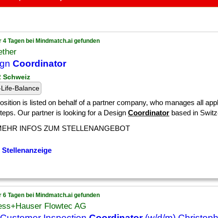
r 4 Tagen bei Mindmatch.ai gefunden
ether
ign
Coordinator
 2 Schweiz
Life-Balance
osition is listed on behalf of a partner company, who manages all app
teps. Our partner is looking for a Design
Coordinator
based in Switze
MEHR INFOS ZUM STELLENANGEBOT
 Stellenanzeige
r 6 Tagen bei Mindmatch.ai gefunden
ess+Hauser Flowtec AG
Customer Inspection
Coordinator
(w/d/m) Christoph