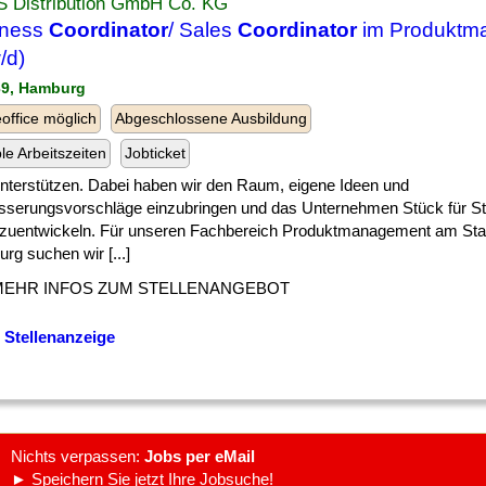
S Distribution GmbH Co. KG
iness
Coordinator
/ Sales
Coordinator
im Produktm
/d)
39, Hamburg
ffice möglich
Abgeschlossene Ausbildung
ble Arbeitszeiten
Jobticket
] unterstützen. Dabei haben wir den Raum, eigene Ideen und
sserungsvorschläge einzubringen und das Unternehmen Stück für S
rzuentwickeln. Für unseren Fachbereich Produktmanagement am Sta
g suchen wir [...]
MEHR INFOS ZUM STELLENANGEBOT
 Stellenanzeige
Nichts verpassen:
Jobs per eMail
► Speichern Sie jetzt Ihre Jobsuche!