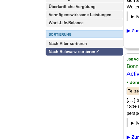
sich 
Weiter
Übertarifliche Vergütung
Vermögenswirksame Leistungen
Work-Life-Balance
▶ Zur
SORTIERUNG
Nach Alter sortieren
Nach Relevanz sortieren
Job vo
Bonn 
Acti
• Bon
Teilze
[. .. 
180+ 
perspe
▶ Zur