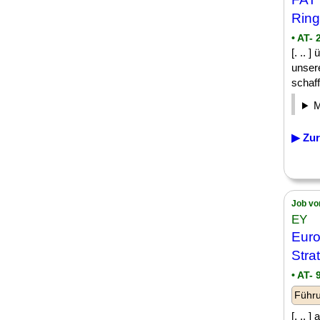
Ring
• AT-
[. .. 
unser
schaff
▶ Zur
Job vo
EY
Euro
Stra
• AT- 
Führu
[. .. 