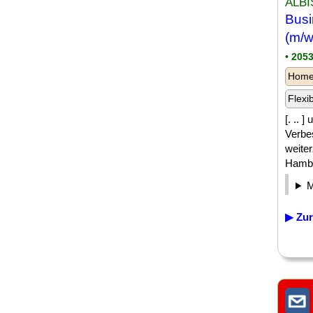
ALBI
Bus
(m/w
• 205
Homeo
Flexi
[. .. 
Verbe
weite
Hambur
▶ Zur