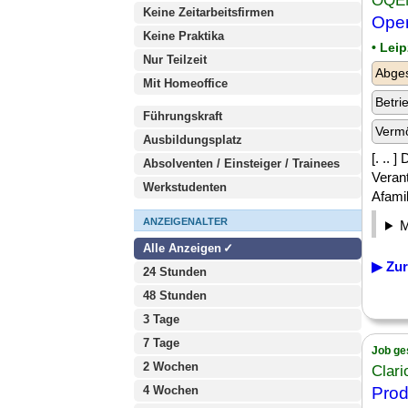
OQE
Keine Zeitarbeitsfirmen
Oper
Keine Praktika
• Leip
Nur Teilzeit
Abges
Mit Homeoffice
Betri
Führungskraft
Verm
Ausbildungsplatz
[. .. 
Absolventen / Einsteiger / Trainees
Veran
Werkstudenten
Afamil
ANZEIGENALTER
Alle Anzeigen
▶ Zur
24 Stunden
48 Stunden
3 Tage
7 Tage
Job ge
2 Wochen
Clar
4 Wochen
Prod