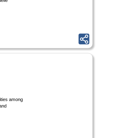
elle
lities among
 and