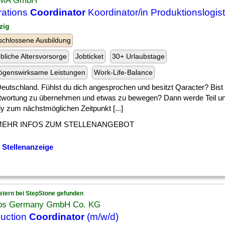
MA GmbH
ations
Coordinator
Koordinator/in Produktionslogist
zig
chlossene Ausbildung
ebliche Altersvorsorge
Jobticket
30+ Urlaubstage
ögenswirksame Leistungen
Work-Life-Balance
] Deutschland. Fühlst du dich angesprochen und besitzt Qaracter? Bist 
twortung zu übernehmen und etwas zu bewegen? Dann werde Teil 
y zum nächstmöglichen Zeitpunkt [...]
MEHR INFOS ZUM STELLENANGEBOT
 Stellenanzeige
stern bei StepStone gefunden
ios Germany GmbH Co. KG
uction
Coordinator
(m/w/d)