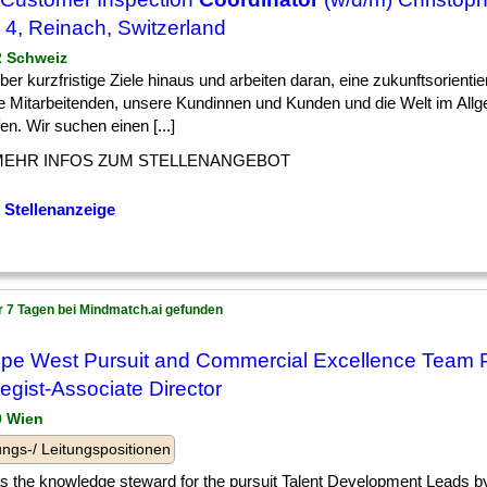
 4, Reinach, Switzerland
 2 Schweiz
] über kurzfristige Ziele hinaus und arbeiten daran, eine zukunftsorientie
e Mitarbeitenden, unsere Kundinnen und Kunden und die Welt im All
en. Wir suchen einen [...]
MEHR INFOS ZUM STELLENANGEBOT
 Stellenanzeige
r 7 Tagen bei Mindmatch.ai gefunden
pe West Pursuit and Commercial Excellence Team P
tegist-Associate Director
9 Wien
ngs-/ Leitungspositionen
] as the knowledge steward for the pursuit Talent Development Leads 