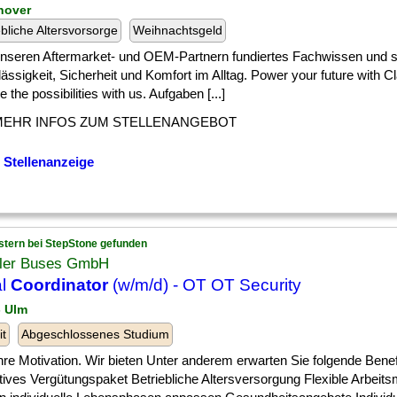
nover
ebliche Altersvorsorge
Weihnachtsgeld
 ] unseren Aftermarket- und OEM-Partnern fundiertes Fachwissen und s
ässigkeit, Sicherheit und Komfort im Alltag. Power your future with C
e the possibilities with us. Aufgaben [...]
MEHR INFOS ZUM STELLENANGEBOT
 Stellenanzeige
stern bei StepStone gefunden
ler Buses GmbH
al
Coordinator
(w/m/d) - OT OT Security
- Ulm
it
Abgeschlossenes Studium
] Ihre Motivation. Wir bieten Unter anderem erwarten Sie folgende Benef
tives Vergütungspaket Betriebliche Altersversorgung Flexible Arbeits