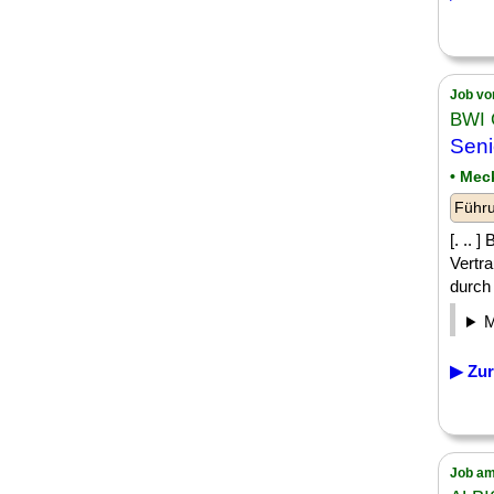
Job vo
BWI
Seni
• Mec
Führu
[. .. 
Vertra
durch 
▶ Zur
Job am