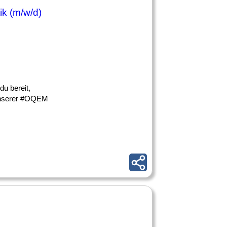
ik (m/w/d)
du bereit,
unserer #OQEM