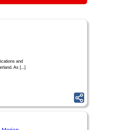
lications and
rland. As [...]
 Merian-