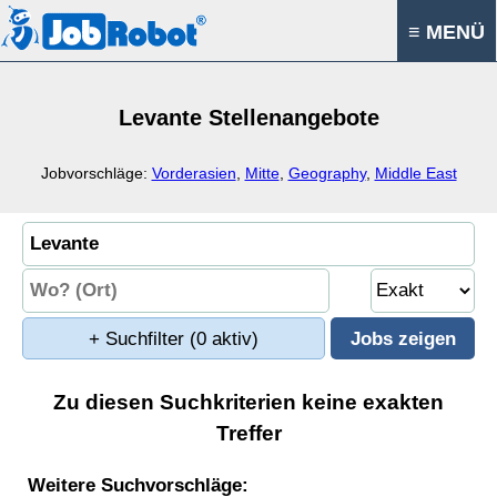
≡ MENÜ
Levante Stellenangebote
Jobvorschläge:
Vorderasien
,
Mitte
,
Geography
,
Middle East
+ Suchfilter
(0 aktiv)
Zu diesen Suchkriterien keine exakten
Treffer
Weitere Suchvorschläge: