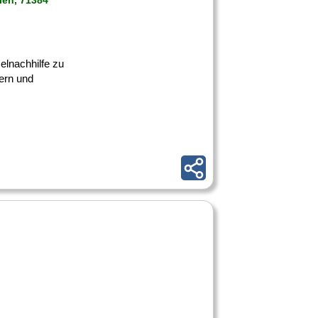
len, 71384
elnachhilfe zu
tern und