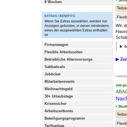
• Sch
8 Wochen
Teilze
EXTRAS / BENEFITS
Flexi
Wenn Sie Extras auswählen, werden nur
Wir, d
Anzeigen gefunden, in denen mindestens
eines der ausgewählten Extras enthalten
Hause
ist
Schüle
Firmenwagen
Flexible Arbeitszeiten
▶ Zur
Betriebliche Altersvorsorge
Sabbaticals
Jobticket
Mitarbeiterevents
Job ge
Weihnachtsgeld
ABACU
30+ Urlaubstage
Nach
Krisensicher
• Stut
Arbeitszeitkonto
Teilze
Beteiligungsprogramm
Flexi
Tarifvertrag