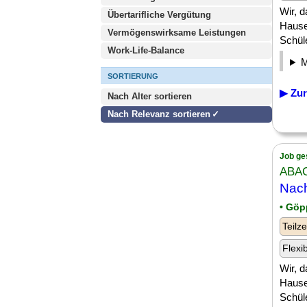
Wir, d
Übertarifliche Vergütung
Hause
Vermögenswirksame Leistungen
Schüle
Work-Life-Balance
SORTIERUNG
▶ Zur
Nach Alter sortieren
Nach Relevanz sortieren
Job ge
ABACU
Nach
• Göp
Teilze
Flexi
Wir, d
Hause
Schüle