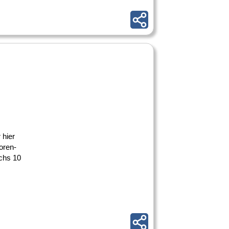
 hier
oren-
chs 10