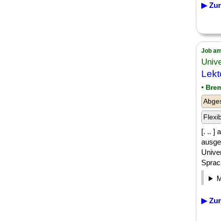
▶ Zur
Job am
Unive
Lekt
• Bre
Abge
Flexi
[. .. 
ausges
Unive
Sprach
▶ Zur