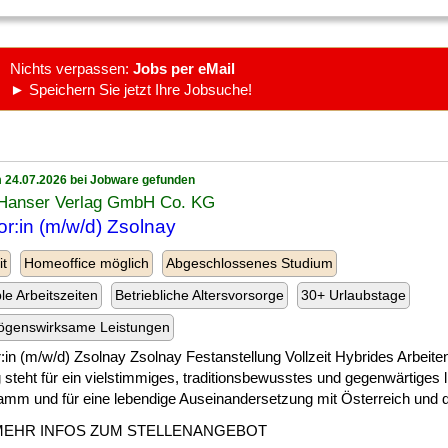
Nichts verpassen:
Jobs per eMail
► Speichern Sie jetzt Ihre Jobsuche!
 24.07.2026 bei Jobware gefunden
 Hanser Verlag GmbH Co. KG
or:in (m/w/d) Zsolnay
it
Homeoffice möglich
Abgeschlossenes Studium
ble Arbeitszeiten
Betriebliche Altersvorsorge
30+ Urlaubstage
ögenswirksame Leistungen
:in (m/w/d) Zsolnay Zsolnay Festanstellung Vollzeit Hybrides Arbeit
 steht für ein vielstimmiges, traditionsbewusstes und gegenwärtiges l
mm und für eine lebendige Auseinandersetzung mit Österreich und der
MEHR INFOS ZUM STELLENANGEBOT