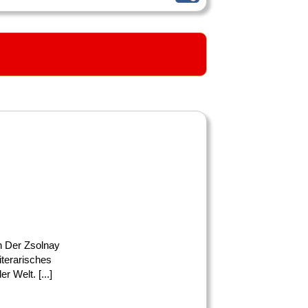
en Der Zsolnay
iterarisches
 Welt. [...]