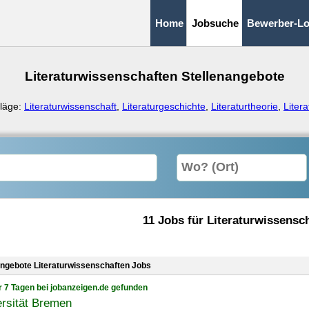
Home
Jobsuche
Bewerber-Lo
Literaturwissenschaften Stellenangebote
läge:
Literaturwissenschaft
,
Literaturgeschichte
,
Literaturtheorie
,
Liter
11 Jobs für Literaturwissensc
angebote Literaturwissenschaften Jobs
r 7 Tagen bei jobanzeigen.de gefunden
rsität Bremen