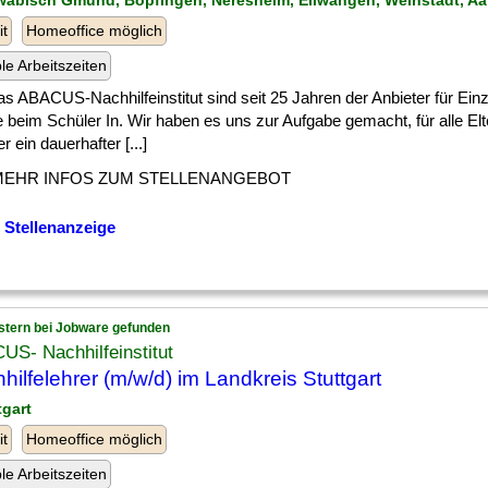
wäbisch Gmünd, Bopfingen, Neresheim, Ellwangen, Weinstadt, Aa
it
Homeoffice möglich
ble Arbeitszeiten
as ABACUS-Nachhilfeinstitut sind seit 25 Jahren der Anbieter für Einz
 beim Schüler In. Wir haben es uns zur Aufgabe gemacht, für alle El
r ein dauerhafter [...]
MEHR INFOS ZUM STELLENANGEBOT
 Stellenanzeige
stern bei Jobware gefunden
S- Nachhilfeinstitut
hilfelehrer (m/w/d) im Landkreis Stuttgart
tgart
it
Homeoffice möglich
ble Arbeitszeiten