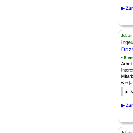
▶ Zur
Job am
Inge
Doze
• Sie
Arbeit
Intere
Mitarb
wie [..
▶ Zur
Job am