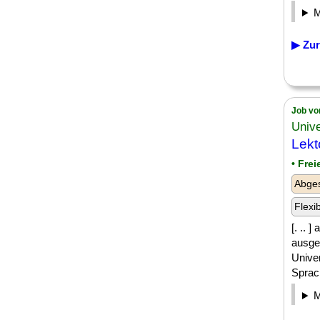
▶ Zur
Job vo
Unive
Lekt
• Fre
Abge
Flexi
[. .. 
ausges
Unive
Sprach