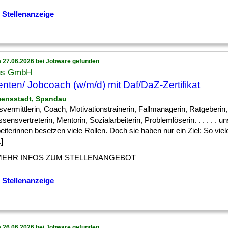
 Stellenanzeige
 27.06.2026 bei Jobware gefunden
us GmbH
nten/ Jobcoach (w/m/d) mit Daf/DaZ-Zertifikat
mensstadt, Spandau
svermittlerin, Coach, Motivationstrainerin, Fallmanagerin, Ratgeberin, 
ssensvertreterin, Mentorin, Sozialarbeiterin, Problemlöserin. . . . . . u
eiterinnen besetzen viele Rollen. Doch sie haben nur ein Ziel: So vi
.]
MEHR INFOS ZUM STELLENANGEBOT
 Stellenanzeige
 26.06.2026 bei Jobware gefunden