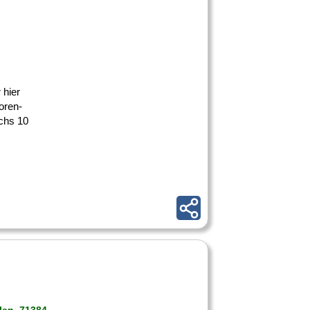
 hier
oren-
chs 10