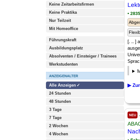
Lekt
Keine Zeitarbeitsfirmen
Keine Praktika
• 283
Nur Teilzeit
Abge
Mit Homeoffice
Flexi
Führungskraft
[. .. 
ausges
Ausbildungsplatz
Unive
Absolventen / Einsteiger / Trainees
Sprach
Werkstudenten
ANZEIGENALTER
▶ Zur
Alle Anzeigen
24 Stunden
48 Stunden
3 Tage
NEU
7 Tage
ABACU
2 Wochen
Nach
4 Wochen