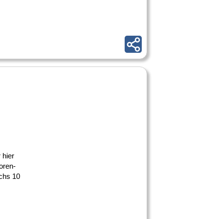
 hier
oren-
chs 10