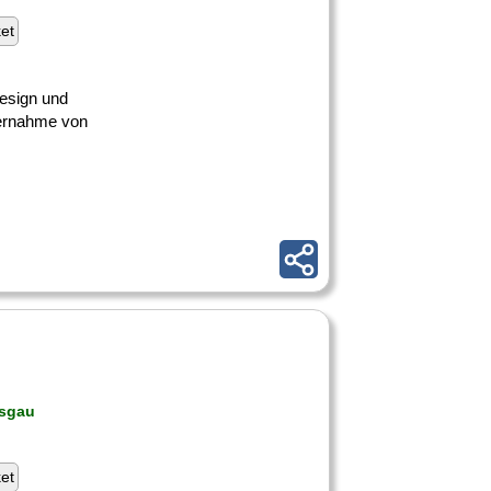
ket
Design und
ernahme von
isgau
ket