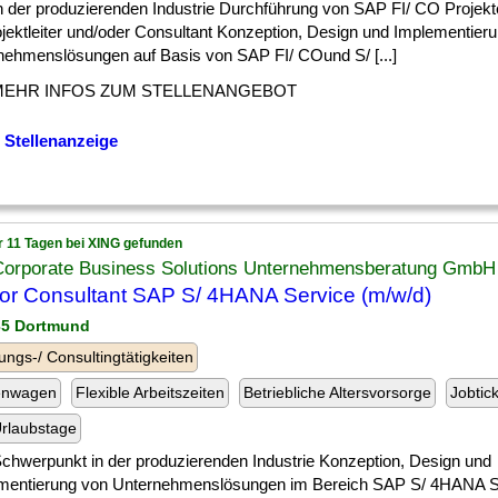
] in der produzierenden Industrie Durchführung von SAP FI/ CO Projekt
ojektleiter und/oder Consultant Konzeption, Design und Implementier
nehmenslösungen auf Basis von SAP FI/ COund S/ [...]
MEHR INFOS ZUM STELLENANGEBOT
 Stellenanzeige
r 11 Tagen bei XING gefunden
Corporate Business Solutions Unternehmensberatung GmbH
or Consultant SAP S/ 4HANA Service (m/w/d)
35 Dortmund
ungs-/ Consultingtätigkeiten
enwagen
Flexible Arbeitszeiten
Betriebliche Altersvorsorge
Jobtic
rlaubstage
] Schwerpunkt in der produzierenden Industrie Konzeption, Design und
mentierung von Unternehmenslösungen im Bereich SAP S/ 4HANA S