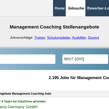
Home
Jobsuche
Bewerber-Lo
Management Coaching Stellenangebote
Jobvorschläge:
Trainer
,
Schulungsleiter
,
Ausbilder
,
Dozent
2.195 Jobs für Management Co
angebote Management Coaching Jobs
r 9 Tagen bei StepStone gefunden
eria Germany GmbH