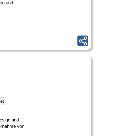
len und
ket
Design und
ernahme von