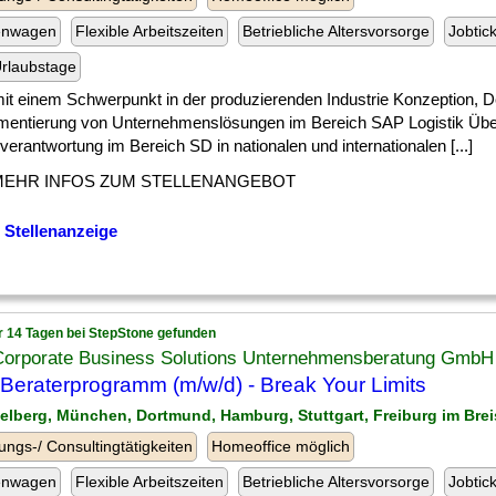
enwagen
Flexible Arbeitszeiten
Betriebliche Altersvorsorge
Jobtic
rlaubstage
] mit einem Schwerpunkt in der produzierenden Industrie Konzeption, 
mentierung von Unternehmenslösungen im Bereich SAP Logistik Üb
erantwortung im Bereich SD in nationalen und internationalen [...]
MEHR INFOS ZUM STELLENANGEBOT
 Stellenanzeige
r 14 Tagen bei StepStone gefunden
Corporate Business Solutions Unternehmensberatung GmbH
Beraterprogramm (m/w/d) - Break Your Limits
delberg, München, Dortmund, Hamburg, Stuttgart, Freiburg im Bre
ungs-/ Consultingtätigkeiten
Homeoffice möglich
enwagen
Flexible Arbeitszeiten
Betriebliche Altersvorsorge
Jobtic