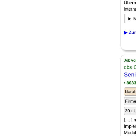
Übern
interna
▶ Zur
Job vo
cbs 
Seni
• 803
Berat
Firm
30+ U
[. .. 
Imple
Modulv