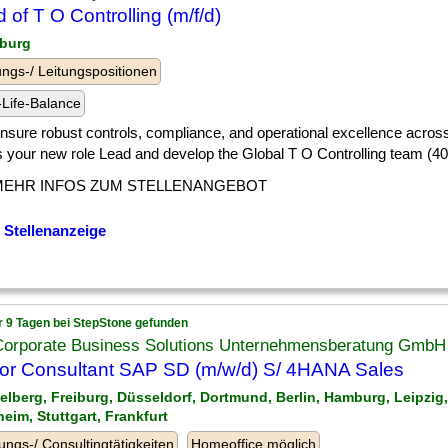
 of T O Controlling (m/f/d)
burg
ngs-/ Leitungspositionen
Life-Balance
] ensure robust controls, compliance, and operational excellence across
s your new role Lead and develop the Global T O Controlling team (40
MEHR INFOS ZUM STELLENANGEBOT
 Stellenanzeige
r 9 Tagen bei StepStone gefunden
Corporate Business Solutions Unternehmensberatung GmbH
or Consultant SAP SD (m/w/d) S/ 4HANA Sales
delberg, Freiburg, Düsseldorf, Dortmund, Berlin, Hamburg, Leipzi
eim, Stuttgart, Frankfurt
ungs-/ Consultingtätigkeiten
Homeoffice möglich