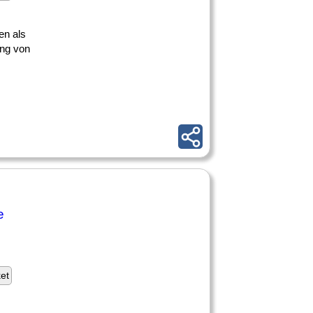
en als
ung von
e
ket