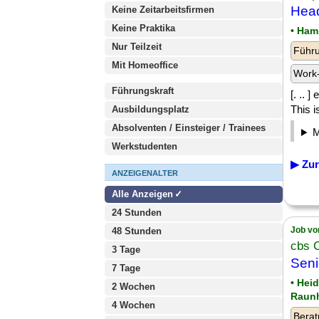
Head
Keine Zeitarbeitsfirmen
Keine Praktika
• Ham
Nur Teilzeit
Führu
Mit Homeoffice
Work-
Führungskraft
[. .. 
This i
Ausbildungsplatz
Absolventen / Einsteiger / Trainees
Werkstudenten
▶ Zur
ANZEIGENALTER
Alle Anzeigen
24 Stunden
Job vo
48 Stunden
cbs 
3 Tage
Seni
7 Tage
• Hei
2 Wochen
Raunh
4 Wochen
Berat