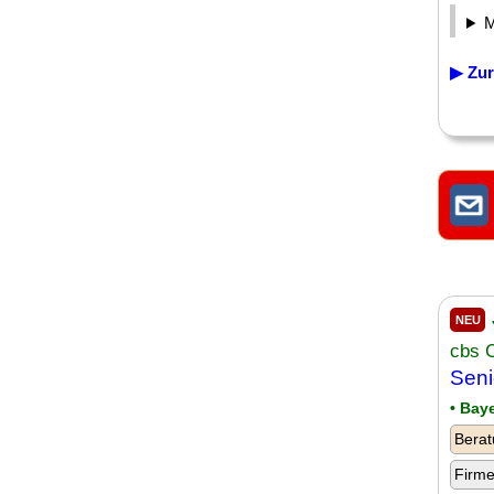
▶ Zur
NEU
cbs 
Seni
• Bay
Berat
Firm