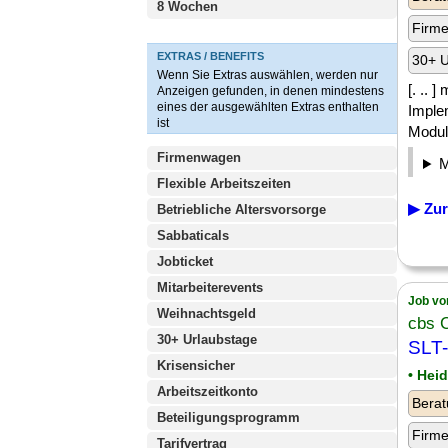
8 Wochen
Firm
EXTRAS / BENEFITS
30+ U
Wenn Sie Extras auswählen, werden nur
[. .. 
Anzeigen gefunden, in denen mindestens
eines der ausgewählten Extras enthalten
Imple
ist
Modulv
Firmenwagen
Flexible Arbeitszeiten
▶ Zur
Betriebliche Altersvorsorge
Sabbaticals
Jobticket
Mitarbeiterevents
Job vo
Weihnachtsgeld
cbs 
30+ Urlaubstage
SLT-
Krisensicher
• Hei
Arbeitszeitkonto
Berat
Beteiligungsprogramm
Firm
Tarifvertrag