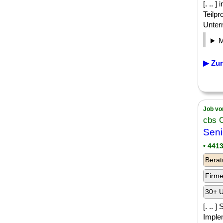
[. .. 
Teilpr
Unter
▶ Zur
Job vo
cbs 
Seni
• 441
Berat
Firm
30+ U
[. .. 
Imple