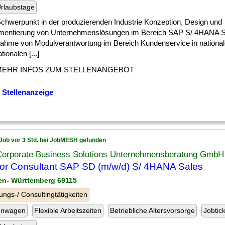
rlaubstage
] Schwerpunkt in der produzierenden Industrie Konzeption, Design und
mentierung von Unternehmenslösungen im Bereich SAP S/ 4HANA S
ahme von Modulverantwortung im Bereich Kundenservice in nationa
tionalen [...]
MEHR INFOS ZUM STELLENANGEBOT
 Stellenanzeige
Job vor 3 Std. bei JobMESH gefunden
Corporate Business Solutions Unternehmensberatung GmbH
or Consultant SAP SD (m/w/d) S/ 4HANA Sales
en- Württemberg 69115
ungs-/ Consultingtätigkeiten
enwagen
Flexible Arbeitszeiten
Betriebliche Altersvorsorge
Jobtic