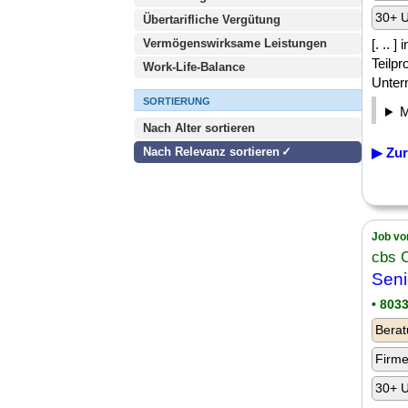
30+ U
Übertarifliche Vergütung
Vermögenswirksame Leistungen
[. .. 
Teilpr
Work-Life-Balance
Unter
SORTIERUNG
Nach Alter sortieren
Nach Relevanz sortieren
▶ Zur
Job vo
cbs 
Seni
• 803
Berat
Firm
30+ U