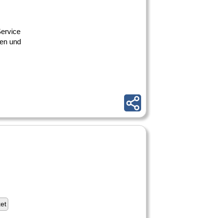
ervice
len und
ket