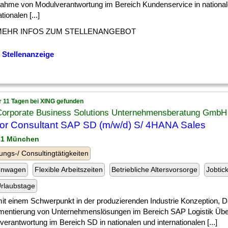
ahme von Modulverantwortung im Bereich Kundenservice in nationa
tionalen [...]
MEHR INFOS ZUM STELLENANGEBOT
 Stellenanzeige
r 11 Tagen bei XING gefunden
Corporate Business Solutions Unternehmensberatung GmbH
or Consultant SAP SD (m/w/d) S/ 4HANA Sales
31 München
ungs-/ Consultingtätigkeiten
enwagen
Flexible Arbeitszeiten
Betriebliche Altersvorsorge
Jobtic
rlaubstage
] mit einem Schwerpunkt in der produzierenden Industrie Konzeption, 
mentierung von Unternehmenslösungen im Bereich SAP Logistik Üb
erantwortung im Bereich SD in nationalen und internationalen [...]