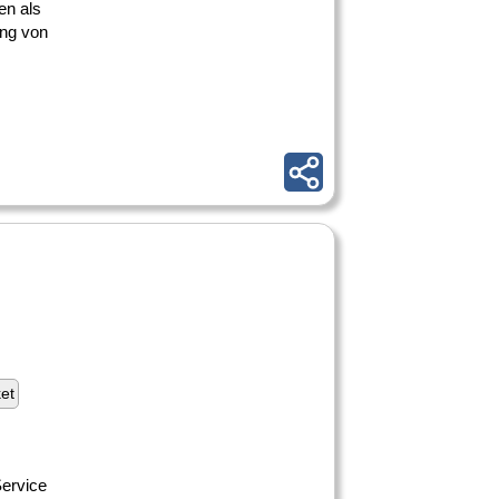
en als
ung von
ket
ervice