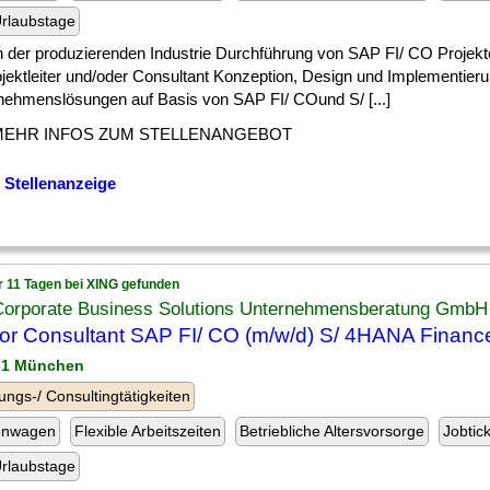
rlaubstage
] in der produzierenden Industrie Durchführung von SAP FI/ CO Projekt
ojektleiter und/oder Consultant Konzeption, Design und Implementier
nehmenslösungen auf Basis von SAP FI/ COund S/ [...]
MEHR INFOS ZUM STELLENANGEBOT
 Stellenanzeige
r 11 Tagen bei XING gefunden
Corporate Business Solutions Unternehmensberatung GmbH
or Consultant SAP FI/ CO (m/w/d) S/ 4HANA Financ
31 München
ungs-/ Consultingtätigkeiten
enwagen
Flexible Arbeitszeiten
Betriebliche Altersvorsorge
Jobtic
rlaubstage