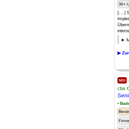
30+ U
[. .. 
Imple
Übern
interna
▶ Zur
NEU
cbs 
Seni
• Bad
Berat
Firm