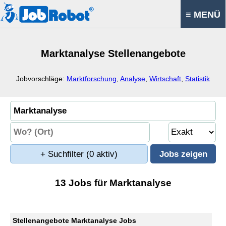
≡ MENÜ
Marktanalyse Stellenangebote
Jobvorschläge:
Marktforschung
,
Analyse
,
Wirtschaft
,
Statistik
+ Suchfilter
(0 aktiv)
13 Jobs für Marktanalyse
Stellenangebote Marktanalyse Jobs