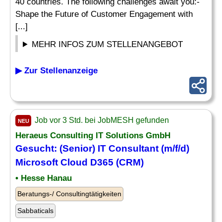
40 countries. The following challenges await you:-
Shape the Future of Customer Engagement with
[...]
MEHR INFOS ZUM STELLENANGEBOT
▶ Zur Stellenanzeige
Job vor 3 Std. bei JobMESH gefunden
NEU
Heraeus Consulting
IT
Solutions GmbH
Gesucht: (Senior)
IT
Consultant (m/f/d)
Microsoft
Cloud D365 (CRM)
• Hesse Hanau
Beratungs-/ Consultingtätigkeiten
Sabbaticals