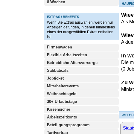
8 Wochen
HÄUFI
Wiev
EXTRAS / BENEFITS
Als M
Wenn Sie Extras auswählen, werden nur
Anzeigen gefunden, in denen mindestens
eines der ausgewählten Extras enthalten
Wiev
ist
Aktuel
Firmenwagen
Flexible Arbeitszeiten
In w
Die m
Betriebliche Altersvorsorge
(0 Jo
Sabbaticals
Jobticket
Zu w
Mitarbeiterevents
Minis
Weihnachtsgeld
30+ Urlaubstage
Krisensicher
WELCH
Arbeitszeitkonto
Beteiligungsprogramm
Staat
Tarifvertrag