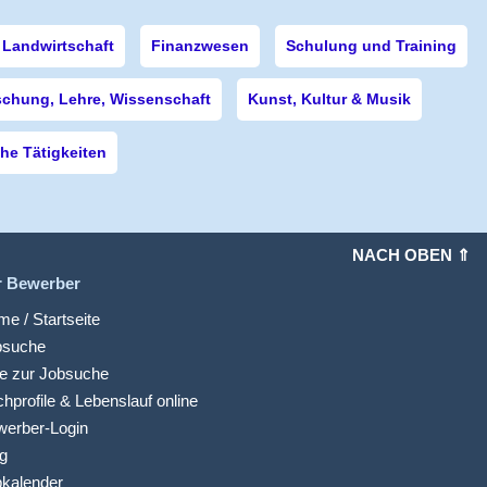
Landwirtschaft
Finanzwesen
Schulung und Training
schung, Lehre, Wissenschaft
Kunst, Kultur & Musik
e Tätigkeiten
NACH OBEN ⇑
r Bewerber
e / Startseite
bsuche
fe zur Jobsuche
hprofile & Lebenslauf online
werber-Login
g
kalender