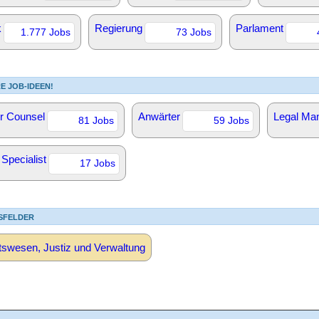
k
Regierung
Parlament
1.777 Jobs
73 Jobs
E JOB-IDEEN!
r Counsel
Anwärter
Legal Ma
81 Jobs
59 Jobs
 Specialist
17 Jobs
SFELDER
swesen, Justiz und Verwaltung