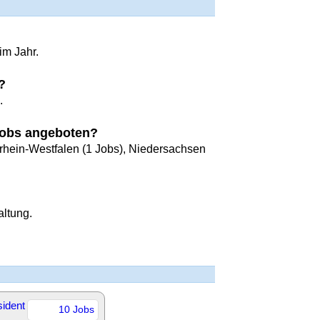
im Jahr.
?
.
Jobs angeboten?
drhein-Westfalen (1 Jobs), Niedersachsen
altung.
sident
10 Jobs