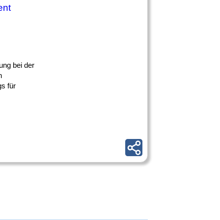
ent
ung bei der
n
s für