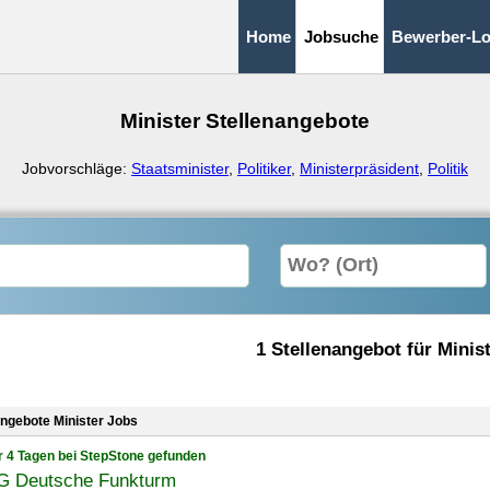
Home
Jobsuche
Bewerber-Lo
Minister Stellenangebote
Jobvorschläge:
Staatsminister
,
Politiker
,
Ministerpräsident
,
Politik
1 Stellenangebot für Minis
angebote Minister Jobs
r 4 Tagen bei StepStone gefunden
 Deutsche Funkturm