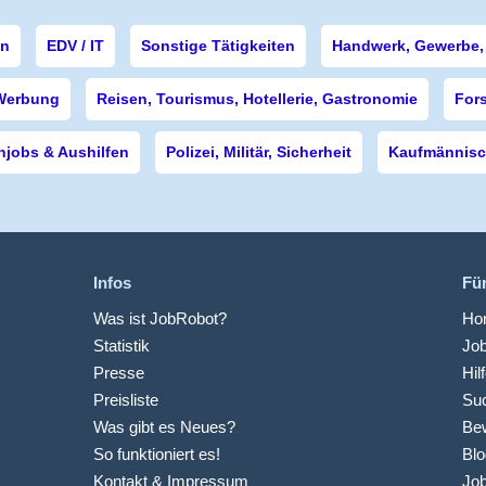
en
EDV / IT
Sonstige Tätigkeiten
Handwerk, Gewerbe, 
Werbung
Reisen, Tourismus, Hotellerie, Gastronomie
For
njobs & Aushilfen
Polizei, Militär, Sicherheit
Kaufmännisch
Infos
Fü
Was ist JobRobot?
Hom
Statistik
Jo
Presse
Hil
Preisliste
Suc
Was gibt es Neues?
Be
So funktioniert es!
Blo
Kontakt & Impressum
Job