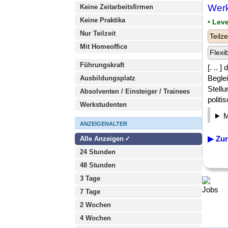
Werk
Keine Zeitarbeitsfirmen
Keine Praktika
• Lev
Nur Teilzeit
Teilze
Mit Homeoffice
Flexi
Führungskraft
[. ..
Begle
Ausbildungsplatz
Stell
Absolventen / Einsteiger / Trainees
politi
Werkstudenten
ANZEIGENALTER
▶ Zur
Alle Anzeigen
24 Stunden
48 Stunden
3 Tage
7 Tage
2 Wochen
4 Wochen