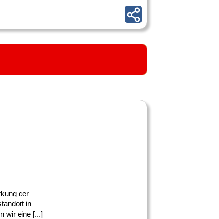
ärkung der
tandort in
ir eine [...]