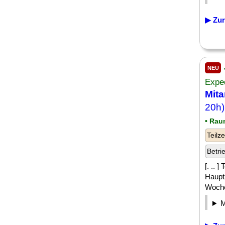
▶ Zur
NEU
Expe
Mita
20h)
• Rau
Teilze
Betri
[. .. 
Hauptz
Wochen