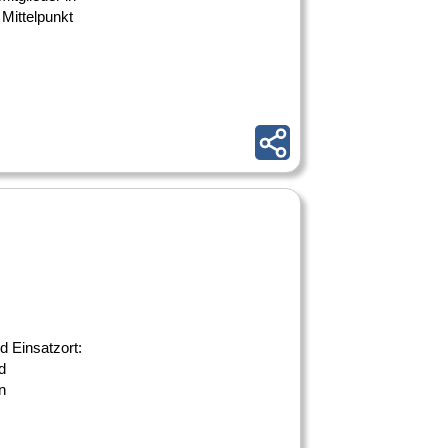
Mittelpunkt
d Einsatzort:
d
n