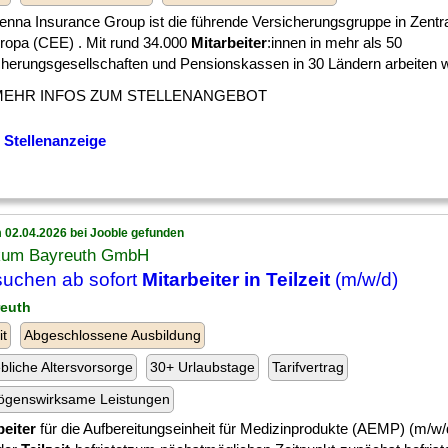
ienna Insurance Group ist die führende Versicherungsgruppe in Zentra
ropa (CEE) . Mit rund 34.000
Mitarbeiter
:innen in mehr als 50
herungsgesellschaften und Pensionskassen in 30 Ländern arbeiten wir
MEHR INFOS ZUM STELLENANGEBOT
 Stellenanzeige
 02.04.2026 bei Jooble gefunden
ikum Bayreuth GmbH
suchen ab sofort
Mitarbeiter in Teilzeit
(m/w/d)
reuth
it
Abgeschlossene Ausbildung
ebliche Altersvorsorge
30+ Urlaubstage
Tarifvertrag
ögenswirksame Leistungen
beiter
für die Aufbereitungseinheit für Medizinprodukte (AEMP) (m/w/