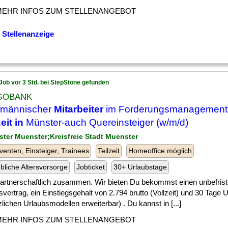
MEHR INFOS ZUM STELLENANGEBOT
 Stellenanzeige
Job vor 3 Std. bei StepStone gefunden
GOBANK
fmännischer
Mitarbeiter
im Forderungsmanagement V
eit in
Münster-auch Quereinsteiger (w/m/d)
ster Muenster;Kreisfreie Stadt Muenster
venten, Einsteiger, Trainees
Teilzeit
Homeoffice möglich
ebliche Altersvorsorge
Jobticket
30+ Urlaubstage
] partnerschaftlich zusammen. Wir bieten Du bekommst einen unbefris
svertrag, ein Einstiegsgehalt von 2.794 brutto (Vollzeit) und 30 Tage U
lichen Urlaubsmodellen erweiterbar) . Du kannst in [...]
MEHR INFOS ZUM STELLENANGEBOT