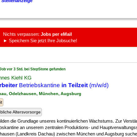
 Stellenanzeige
Nichts verpassen:
Jobs per eMail
► Speichern Sie jetzt Ihre Jobsuche!
Job vor 3 Std. bei StepStone gefunden
nnes Kiehl KG
rbeiter
Betriebskantine
in Teilzeit
(m/w/d)
hau, Odelzhausen, München, Augsburg
it
ebliche Altersvorsorge
] bilden die Grundlage unseres kontinuierlichen Wachstums. Zur Verst
ebskantine an unserem zentralen Produktions- und Hauptverwaltungss
hausen (Landkreis Dachau) zwischen München und Augsburg suchen w