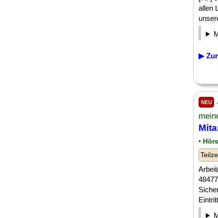
allen
unsere
▶ Zur
NEU
meine
Mita
• Hörs
Teilze
Arbei
48477
Siche
Eintri