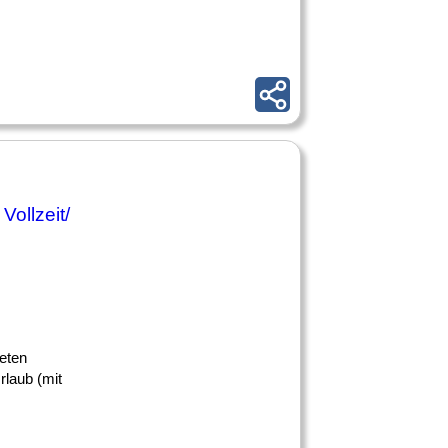
ollzeit/
teten
rlaub (mit