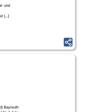
l- und
 [...]
d) Bayreuth