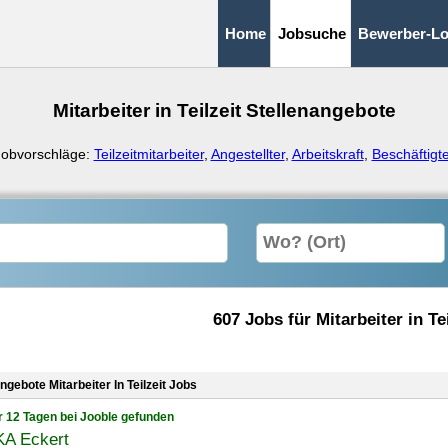
Home
Jobsuche
Bewerber-Lo
Mitarbeiter in Teilzeit Stellenangebote
Jobvorschläge:
Teilzeitmitarbeiter
,
Angestellter
,
Arbeitskraft
,
Beschäftigt
607 Jobs für Mitarbeiter in Tei
ngebote Mitarbeiter In Teilzeit Jobs
r 12 Tagen bei Jooble gefunden
A Eckert