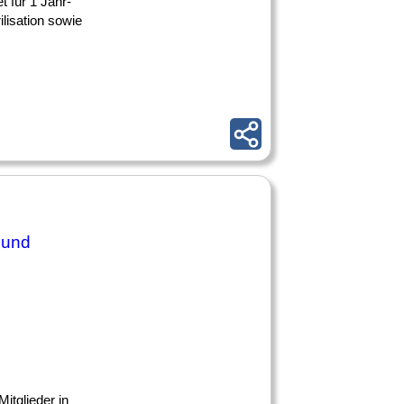
t für 1 Jahr-
lisation sowie
 und
itglieder in