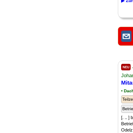
▶ Zur
NEU
Joha
Mita
• Dac
Teilze
Betri
[. .. 
Betri
Odelz