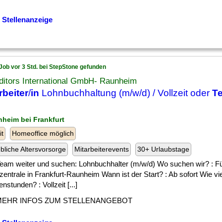
 Stellenanzeige
Job vor 3 Std. bei StepStone gefunden
ditors International GmbH- Raunheim
rbeiter
/
in
Lohnbuchhaltung (m/w/d) / Vollzeit oder
Te
nheim bei Frankfurt
it
Homeoffice möglich
ebliche Altersvorsorge
Mitarbeiterevents
30+ Urlaubstage
] Team weiter und suchen: Lohnbuchhalter (m/w/d) Wo suchen wir? : F
entrale in Frankfurt-Raunheim Wann ist der Start? : Ab sofort Wie vi
stunden? : Vollzeit [...]
MEHR INFOS ZUM STELLENANGEBOT