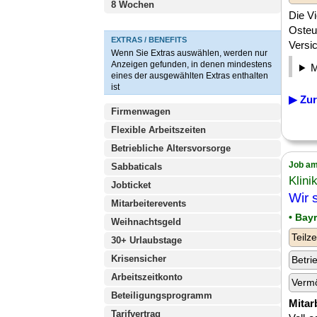
8 Wochen
Die V
Osteu
EXTRAS / BENEFITS
Versic
Wenn Sie Extras auswählen, werden nur
Anzeigen gefunden, in denen mindestens
eines der ausgewählten Extras enthalten
ist
▶ Zur
Firmenwagen
Flexible Arbeitszeiten
Betriebliche Altersvorsorge
Job am
Sabbaticals
Klin
Jobticket
Wir 
Mitarbeiterevents
• Bay
Weihnachtsgeld
Teilze
30+ Urlaubstage
Krisensicher
Betri
Arbeitszeitkonto
Verm
Beteiligungsprogramm
Mitar
Tarifvertrag