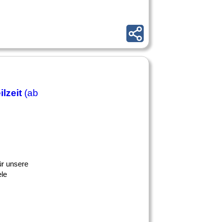
ilzeit
(ab
ür unsere
ele