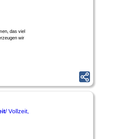
men, das viel
berzeugen wir
eit
/ Vollzeit,