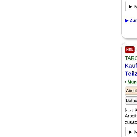
▶ Zur
NEU
TAR
Kau
Teilz
• Mün
Absol
Betri
[. .. 
Arbeit
zusätz