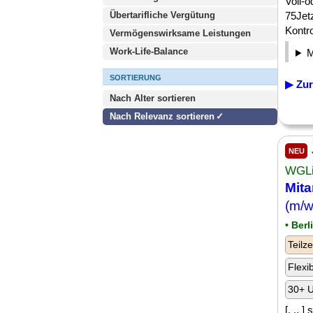
Voll-
Übertarifliche Vergütung
75Jetz
Kontro
Vermögenswirksame Leistungen
Work-Life-Balance
SORTIERUNG
▶ Zur
Nach Alter sortieren
Nach Relevanz sortieren
NEU
WGLi
Mita
(m/w
• Berl
Teilze
Flexi
30+ U
[. .. 