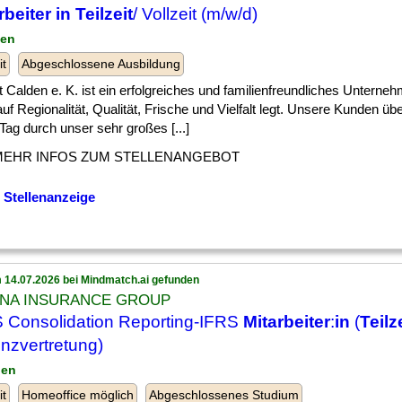
rbeiter in Teilzeit
/ Vollzeit (m/w/d)
den
it
Abgeschlossene Ausbildung
 Calden e. K. ist ein erfolgreiches und familienfreundliches Unterneh
uf Regionalität, Qualität, Frische und Vielfalt legt. Unsere Kunden ü
Tag durch unser sehr großes [...]
MEHR INFOS ZUM STELLENANGEBOT
 Stellenanzeige
 14.07.2026 bei Mindmatch.ai gefunden
NNA INSURANCE GROUP
 Consolidation Reporting-IFRS
Mitarbeiter
:
in
(
Teilz
nzvertretung)
ien
it
Homeoffice möglich
Abgeschlossenes Studium