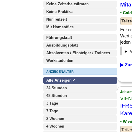
Mita
Keine Zeitarbeitsfirmen
Keine Praktika
• Cal
Nur Teilzeit
Teilze
Mit Homeoffice
Eckert
Wert a
Führungskraft
jeden 
Ausbildungsplatz
Absolventen / Einsteiger / Trainees
Werkstudenten
▶ Zur
ANZEIGENALTER
Alle Anzeigen
24 Stunden
Job am
48 Stunden
VIE
3 Tage
IFRS
7 Tage
Kare
2 Wochen
• W w
4 Wochen
Teilze