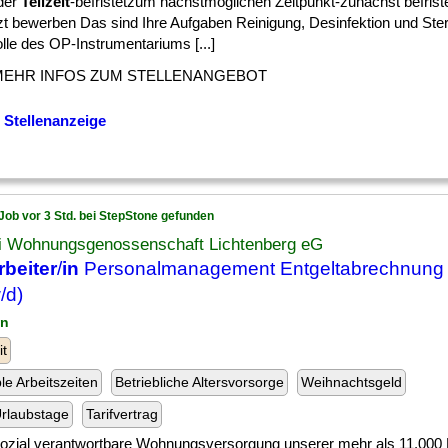
oder
Teilzeit
-befristetzum nächstmöglichen Zeitpunkt-zunächst befriste
t bewerben Das sind Ihre Aufgaben Reinigung, Desinfektion und Steri
lle des OP-Instrumentariums [...]
MEHR INFOS ZUM STELLENANGEBOT
 Stellenanzeige
Job vor 3 Std. bei StepStone gefunden
 Wohnungsgenossenschaft Lichtenberg eG
rbeiter
/
in
Personalmanagement Entgeltabrechnung
/d)
in
it
ble Arbeitszeiten
Betriebliche Altersvorsorge
Weihnachtsgeld
rlaubstage
Tarifvertrag
] sozial verantwortbare Wohnungsversorgung unserer mehr als 11.000 M