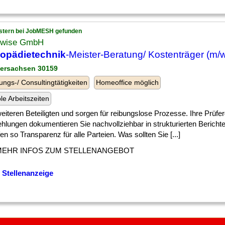
stern bei JobMESH gefunden
wise GmbH
hopädietechnik
-Meister-Beratung/ Kostenträger (m/w
dersachsen 30159
ungs-/ Consultingtätigkeiten
Homeoffice möglich
ble Arbeitszeiten
] weiteren Beteiligten und sorgen für reibungslose Prozesse. Ihre Prüf
hlungen dokumentieren Sie nachvollziehbar in strukturierten Bericht
en so Transparenz für alle Parteien. Was sollten Sie [...]
MEHR INFOS ZUM STELLENANGEBOT
 Stellenanzeige