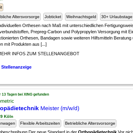
it
ebliche Altersvorsorge
Jobticket
Weihnachtsgeld
30+ Urlaubstage
] individuellen Orthesen nach Maß mit unterschiedlichen Fertigungswe
verbundstoffen, Prepreg-Carbon und Polypropylen Versorgung mit Ei
ktionierten Orthesen, Bandagen sowie weiteren Hilfsmitteln Beratung
 mit Produkten aus [...]
MEHR INFOS ZUM STELLENANGEBOT
 Stellenanzeige
r 13 Tagen bei XING gefunden
metric
hopädietechnik
Meister (m/w/d)
29 Köln
enwagen
Flexible Arbeitszeiten
Betriebliche Altersvorsorge
enbeschreibung Der neue Standard in der
Orthopädietechnik
Vor nich