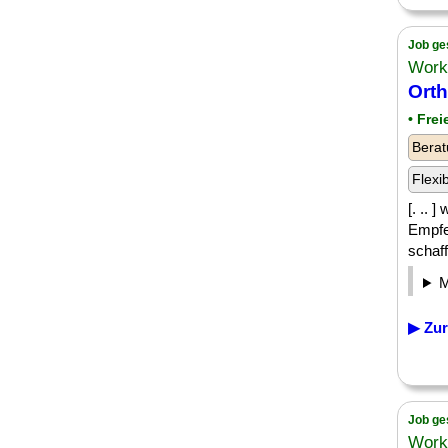
Job ge
Work
Ort
• Fre
Berat
Flexi
[. .. 
Empfe
schaff
▶ Zur
Job ge
Work