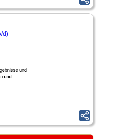
/d)
ergebnisse und
en und