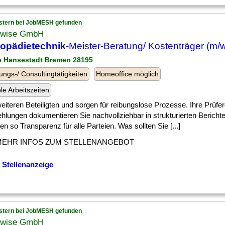
stern bei JobMESH gefunden
wise GmbH
hopädietechnik
-Meister-Beratung/ Kostenträger (m/w
ie Hansestadt Bremen 28195
ungs-/ Consultingtätigkeiten
Homeoffice möglich
ble Arbeitszeiten
] weiteren Beteiligten und sorgen für reibungslose Prozesse. Ihre Prüf
hlungen dokumentieren Sie nachvollziehbar in strukturierten Bericht
en so Transparenz für alle Parteien. Was sollten Sie [...]
MEHR INFOS ZUM STELLENANGEBOT
 Stellenanzeige
stern bei JobMESH gefunden
wise GmbH