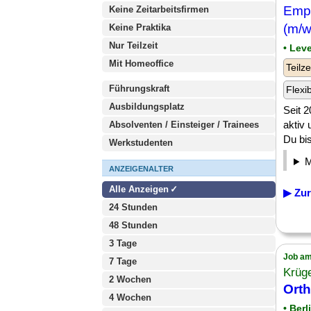
Empf
Keine Zeitarbeitsfirmen
(m/w
Keine Praktika
Nur Teilzeit
• Lev
Mit Homeoffice
Teilze
Führungskraft
Flexi
Ausbildungsplatz
Seit 2
aktiv 
Absolventen / Einsteiger / Trainees
Du bis
Werkstudenten
ANZEIGENALTER
Alle Anzeigen
▶ Zur
24 Stunden
48 Stunden
3 Tage
Job am
7 Tage
Krüge
2 Wochen
Ort
4 Wochen
• Berl