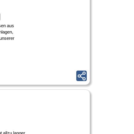
isen aus
nlagen,
 unserer
t allzu langer