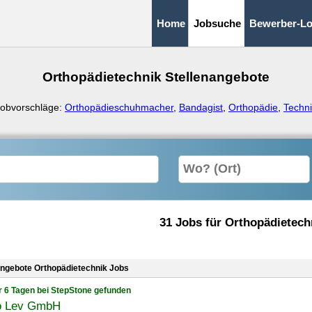
Home
Jobsuche
Bewerber-Lo
Orthopädietechnik Stellenangebote
Jobvorschläge:
Orthopädieschuhmacher
,
Bandagist
,
Orthopädie
,
Techn
31 Jobs für Orthopädietech
angebote Orthopädietechnik Jobs
r 6 Tagen bei StepStone gefunden
o Lev GmbH