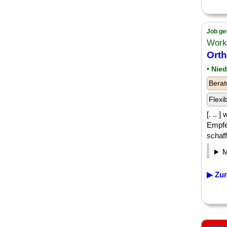
Job ge
Work
Ort
• Nie
Berat
Flexi
[. .. 
Empfe
schaff
▶ Zur