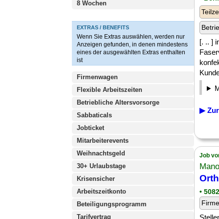
8 Wochen
Teilze
Betri
EXTRAS / BENEFITS
Wenn Sie Extras auswählen, werden nur
[. .. 
Anzeigen gefunden, in denen mindestens
Faser
eines der ausgewählten Extras enthalten
ist
konfe
Kunden
Firmenwagen
Flexible Arbeitszeiten
Betriebliche Altersvorsorge
▶ Zur
Sabbaticals
Jobticket
Mitarbeiterevents
Weihnachtsgeld
Job vo
Mano
30+ Urlaubstage
Ort
Krisensicher
Arbeitszeitkonto
• 508
Firm
Beteiligungsprogramm
Tarifvertrag
Stell