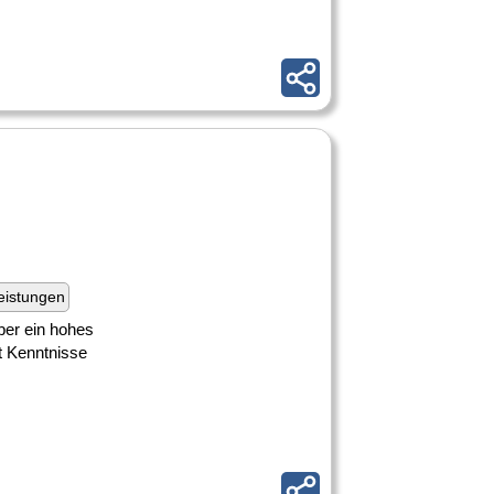
eistungen
über ein hohes
t Kenntnisse