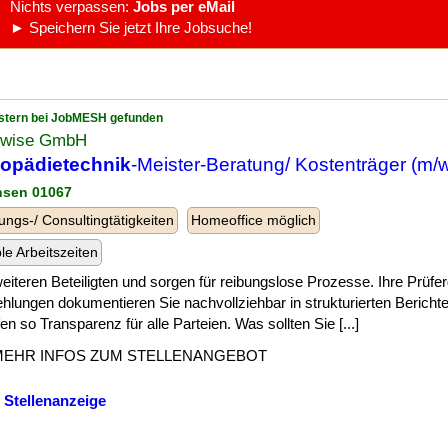
Nichts verpassen:
Jobs per eMail
► Speichern Sie jetzt Ihre Jobsuche!
stern bei JobMESH gefunden
wise GmbH
hopädietechnik
-Meister-Beratung/ Kostenträger (m/w
hsen 01067
ungs-/ Consultingtätigkeiten
Homeoffice möglich
ble Arbeitszeiten
] weiteren Beteiligten und sorgen für reibungslose Prozesse. Ihre Prüf
hlungen dokumentieren Sie nachvollziehbar in strukturierten Bericht
en so Transparenz für alle Parteien. Was sollten Sie [...]
MEHR INFOS ZUM STELLENANGEBOT
 Stellenanzeige