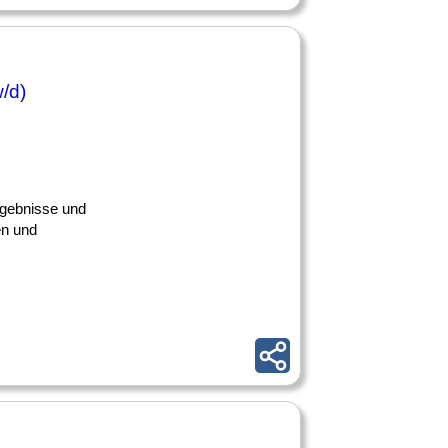
/d)
ergebnisse und
en und