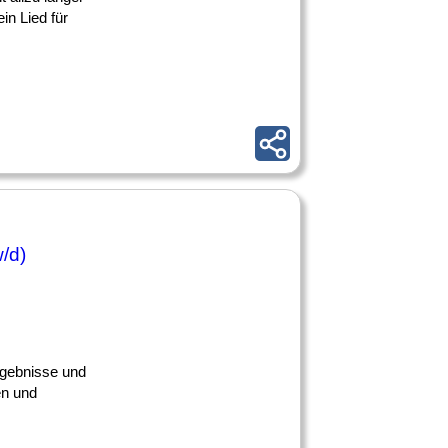
in Lied für
/d)
ergebnisse und
en und