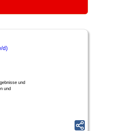
/d)
ergebnisse und
en und