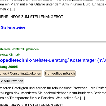
am ein Mann mit einer Gitarre unter dem Arm in unser Büro. Er hatte e
tric [...]
MEHR INFOS ZUM STELLENANGEBOT
 Stellenanzeige
stern bei JobMESH gefunden
wise GmbH
hopädietechnik
-Meister-Beratung/ Kostenträger (m/w
burg 20095
ungs-/ Consultingtätigkeiten
Homeoffice möglich
ble Arbeitszeiten
] weiteren Beteiligten und sorgen für reibungslose Prozesse. Ihre Prüf
hlungen dokumentieren Sie nachvollziehbar in strukturierten Bericht
en so Transparenz für alle Parteien. Was sollten Sie [...]
MEHR INFOS ZUM STELLENANGEBOT