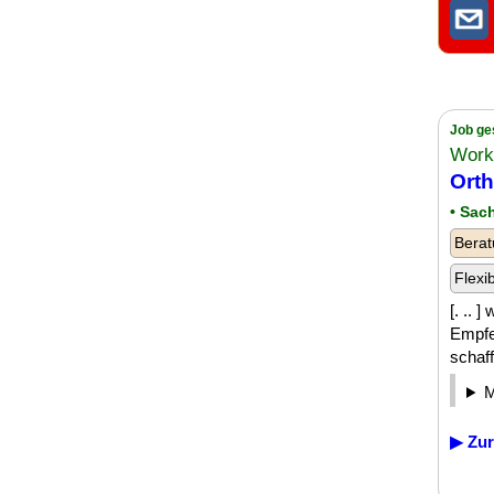
Job ge
Work
Ort
• Sac
Berat
Flexi
[. .. 
Empfe
schaff
▶ Zur