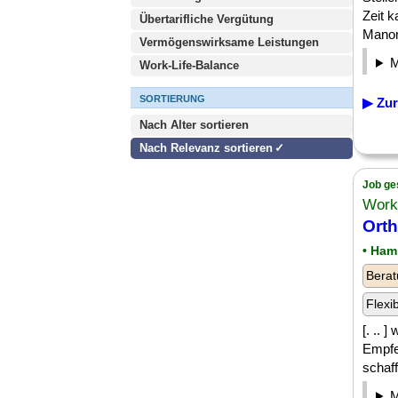
Zeit k
Übertarifliche Vergütung
Manome
Vermögenswirksame Leistungen
Work-Life-Balance
SORTIERUNG
▶ Zur
Nach Alter sortieren
Nach Relevanz sortieren
Job ge
Work
Ort
• Ham
Berat
Flexi
[. .. 
Empfe
schaff