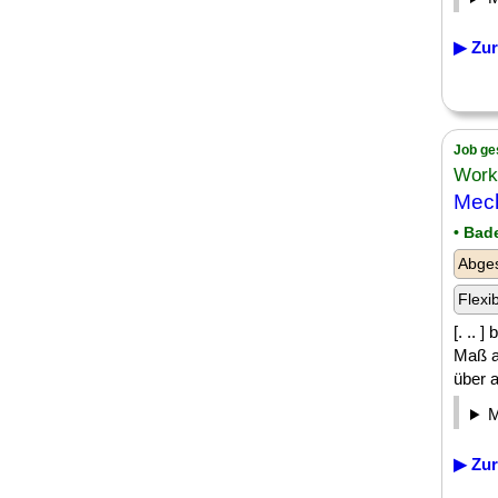
▶ Zur
Job ge
Work
Mech
• Bad
Abges
Flexi
[. .. 
Maß a
über a
▶ Zur