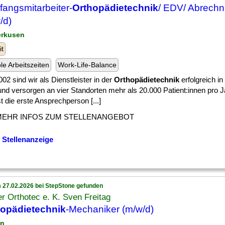
angsmitarbeiter-
Orthopädietechnik
/ EDV/ Abrech
/d)
erkusen
it
ble Arbeitszeiten
Work-Life-Balance
002 sind wir als Dienstleister in der
Orthopädietechnik
erfolgreich i
und versorgen an vier Standorten mehr als 20.000 Patient:innen pro 
t die erste Ansprechperson [...]
MEHR INFOS ZUM STELLENANGEBOT
 Stellenanzeige
 27.02.2026 bei StepStone gefunden
r Orthotec e. K. Sven Freitag
hopädietechnik
-Mechaniker (m/w/d)
in