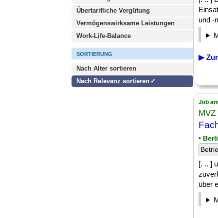
Einsa
Übertarifliche Vergütung
und -m
Vermögenswirksame Leistungen
Work-Life-Balance
SORTIERUNG
▶ Zur
Nach Alter sortieren
Nach Relevanz sortieren
Job am
MVZ 
Fach
• Berl
Betri
[. .. 
zuver
über e