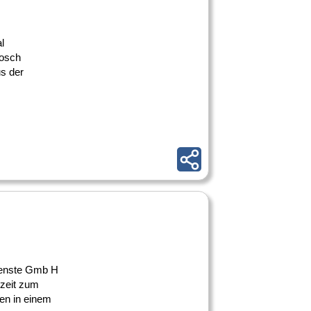
l
Bosch
s der
ienste Gmb H
lzeit zum
ten in einem