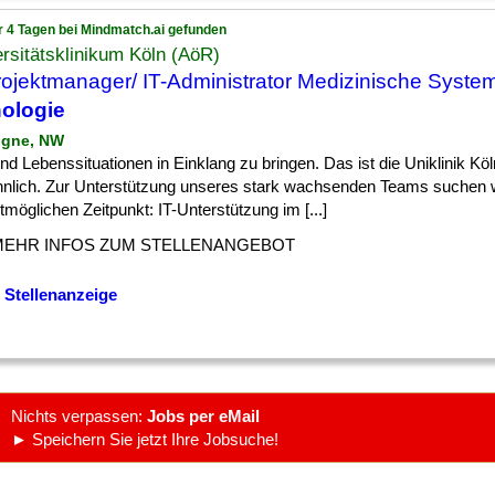
r 4 Tagen bei Mindmatch.ai gefunden
rsitätsklinikum Köln (AöR)
rojektmanager/ IT-Administrator Medizinische Syste
ologie
ogne, NW
] und Lebenssituationen in Einklang zu bringen. Das ist die Uniklinik Köl
nlich. Zur Unterstützung unseres stark wachsenden Teams suchen 
möglichen Zeitpunkt: IT-Unterstützung im [...]
MEHR INFOS ZUM STELLENANGEBOT
 Stellenanzeige
Nichts verpassen:
Jobs per eMail
► Speichern Sie jetzt Ihre Jobsuche!