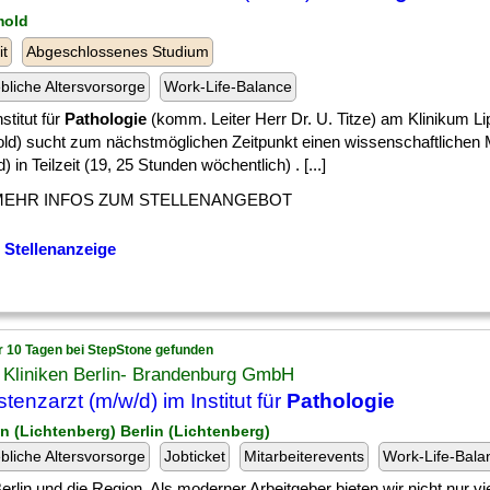
mold
it
Abgeschlossenes Studium
ebliche Altersvorsorge
Work-Life-Balance
stitut für
Pathologie
(komm. Leiter Herr Dr. U. Titze) am Klinikum Li
ld) sucht zum nächstmöglichen Zeitpunkt einen wissenschaftlichen M
) in Teilzeit (19, 25 Stunden wöchentlich) . [...]
MEHR INFOS ZUM STELLENANGEBOT
 Stellenanzeige
r 10 Tagen bei StepStone gefunden
 Kliniken Berlin- Brandenburg GmbH
stenzarzt (m/w/d) im Institut für
Pathologie
lin (Lichtenberg) Berlin (Lichtenberg)
ebliche Altersvorsorge
Jobticket
Mitarbeiterevents
Work-Life-Bala
] Berlin und die Region. Als moderner Arbeitgeber bieten wir nicht nur vie