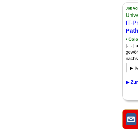
Job vo
Unive
IT-P
Path
• Col
[. .. 
gewöh
nächst
▶ Zur