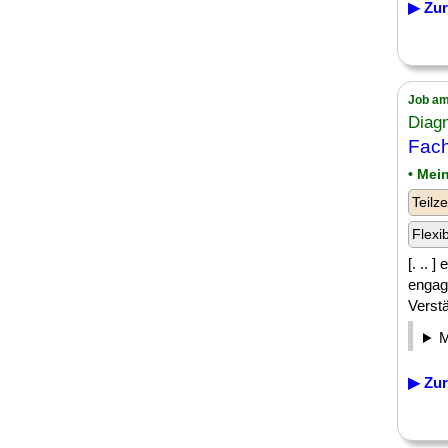
▶ Zur
Job am
Diag
Fach
• Mei
Teilze
Flexi
[. .. 
engag
Verst
▶ Zur