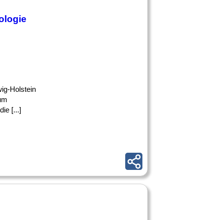
ologie
ig-Holstein
zum
e [...]