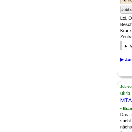
Führu
Jobti
Ltd. 
Besch
Krank
Zentra
▶ Zur
Job vo
ukrb 
MTA 
• Bra
Das In
sucht 
nächs