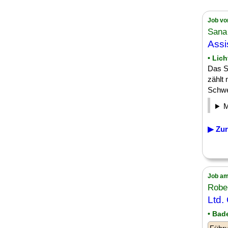
Job vo
Sana
Assi
• Lic
Das S
zählt 
Schwer
▶ Zur
Job am
Robe
Ltd.
• Bad