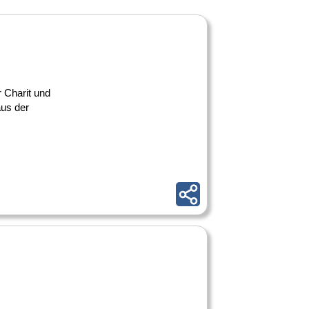
 Charit und
aus der