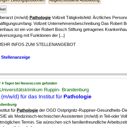
ngs-/ Leitungspositionen
Abgeschlossene Ausbildung
cket
Oberarzt (m/w/d)
Pathologie
Vollzeit Tätigkeitsfeld: Ärztliches Persona
äftigungsumfang: Vollzeit Unternehmensbeschreibung Das Robert 
enhaus ist ein von der Robert Bosch Stiftung getragenes Krankenhau
lversorgung mit Funktionen der [...]
MEHR INFOS ZUM STELLENANGEBOT
 Stellenanzeige
r 4 Tagen bei Neuvoo.com gefunden
Universitätsklinikum Ruppin- Brandenburg
(m/w/d) für das Institut für
Pathologie
ndenburg
stitut für
Pathologie
der OGD Ostprignitz-Ruppiner-Gesundheits-D
SIE als Medizinisch-technischen Assistenten (m/w/d) in Teil-oder Vol
tmöglichen Termin. Sie wünschen sich familienfreundliche Arbeitszei