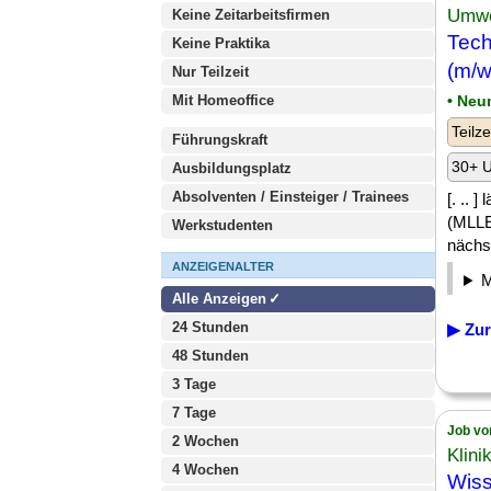
Umwe
Keine Zeitarbeitsfirmen
Tech
Keine Praktika
(m/w
Nur Teilzeit
Mit Homeoffice
• Neu
Teilze
Führungskraft
30+ U
Ausbildungsplatz
Absolventen / Einsteiger / Trainees
[. ..
(MLLE
Werkstudenten
nächst
ANZEIGENALTER
Alle Anzeigen
24 Stunden
▶ Zur
48 Stunden
3 Tage
7 Tage
Job vo
2 Wochen
Klin
4 Wochen
Wiss