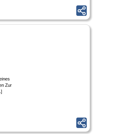
 eines
en Zur
.]