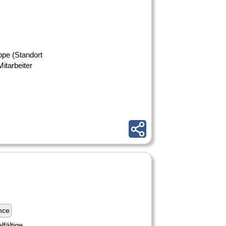
ppe (Standort
itarbeiter
nce
lfältige