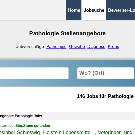
Home
Jobsuche
Bewerber-Lo
Pathologie Stellenangebote
Jobvorschläge:
Pathologie
,
Gewebe
,
Diagnose
,
Krebs
146 Jobs für Pathologie
angebote Pathologie Jobs
stern bei StepStone gefunden
slabor Schleswig- Holstein Lebensmittel- , Veterinaer- und