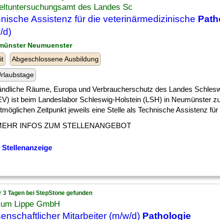
ltuntersuchungsamt des Landes Sc
nische Assistenz für die veterinärmedizinische
Path
/d)
münster Neumuenster
it
Abgeschlossene Ausbildung
rlaubstage
 ] ländliche Räume, Europa und Verbraucherschutz des Landes Schlesw
V) ist beim Landeslabor Schleswig-Holstein (LSH) in Neumünster 
möglichen Zeitpunkt jeweils eine Stelle als Technische Assistenz für di
MEHR INFOS ZUM STELLENANGEBOT
 Stellenanzeige
r 3 Tagen bei StepStone gefunden
ikum Lippe GmbH
enschaftlicher Mitarbeiter (m/w/d)
Pathologie