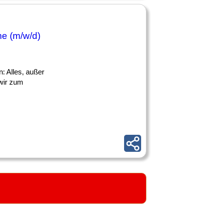
me (m/w/d)
n: Alles, außer
wir zum