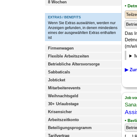
8 Wochen
• Det
Teilze
EXTRAS / BENEFITS
Wenn Sie Extras auswählen, werden nur
Betri
Anzeigen gefunden, in denen mindestens
eines der ausgewählten Extras enthalten
Das In
ist
Detmo
(m/w/d
Firmenwagen
Flexible Arbeitszeiten
Betriebliche Altersvorsorge
▶ Zur
Sabbaticals
Jobticket
Mitarbeiterevents
Weihnachtsgeld
Job vo
30+ Urlaubstage
Sana
Assi
Krisensicher
Arbeitszeitkonto
• Ber
Betri
Beteiligungsprogramm
Tarifvertrag
[. .. 