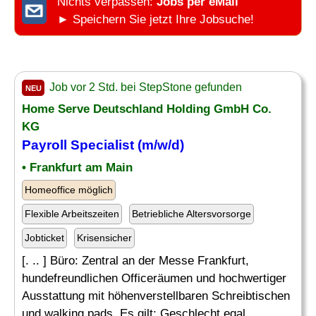
Nichts verpassen:
Jobs per eMail
► Speichern Sie jetzt Ihre Jobsuche!
Job vor 2 Std. bei StepStone gefunden
NEU
Home Serve Deutschland Holding GmbH Co.
KG
Payroll Specialist
(m/w/d)
• Frankfurt am Main
Homeoffice möglich
Flexible Arbeitszeiten
Betriebliche Altersvorsorge
Jobticket
Krisensicher
[. .. ] Büro: Zentral an der Messe Frankfurt,
hundefreundlichen Officeräumen und hochwertiger
Ausstattung mit höhenverstellbaren Schreibtischen
und walking pads. Es gilt: Geschlecht egal.