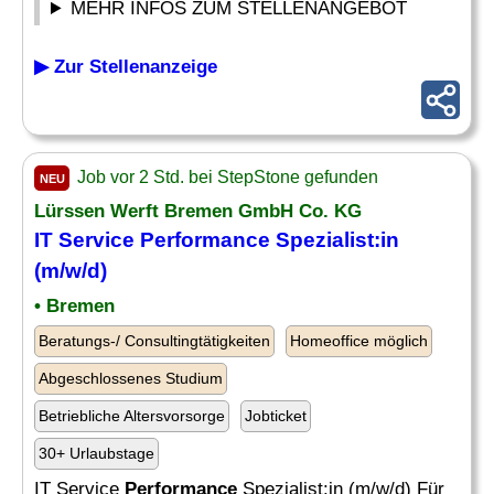
MEHR INFOS ZUM STELLENANGEBOT
▶ Zur Stellenanzeige
Job vor 2 Std. bei StepStone gefunden
NEU
Lürssen Werft Bremen GmbH Co. KG
IT Service
Performance
Spezialist:in
(m/w/d)
• Bremen
Beratungs-/ Consultingtätigkeiten
Homeoffice möglich
Abgeschlossenes Studium
Betriebliche Altersvorsorge
Jobticket
30+ Urlaubstage
IT Service
Performance
Spezialist:in (m/w/d) Für