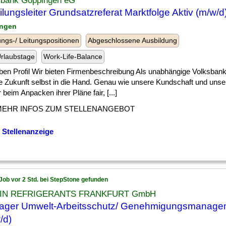
sbank Göppingen eG
ilungsleiter Grundsatzreferat Marktfolge Aktiv (m/w/d
ingen
ngs-/ Leitungspositionen
Abgeschlossene Ausbildung
rlaubstage
Work-Life-Balance
ben Profil Wir bieten Firmenbeschreibung Als unabhängige Volksban
e Zukunft selbst in die Hand. Genau wie unsere Kundschaft und unser
r beim Anpacken ihrer Pläne fair, [...]
MEHR INFOS ZUM STELLENANGEBOT
 Stellenanzeige
Job vor 2 Std. bei StepStone gefunden
KIN REFRIGERANTS FRANKFURT GmbH
ager Umwelt-Arbeitsschutz/ Genehmigungsmanage
/d)