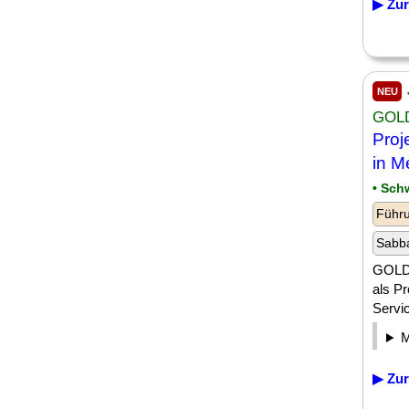
▶ Zur
NEU
GOLD
Proj
in M
• Sch
Führu
Sabba
GOLDB
als P
Servic
▶ Zur