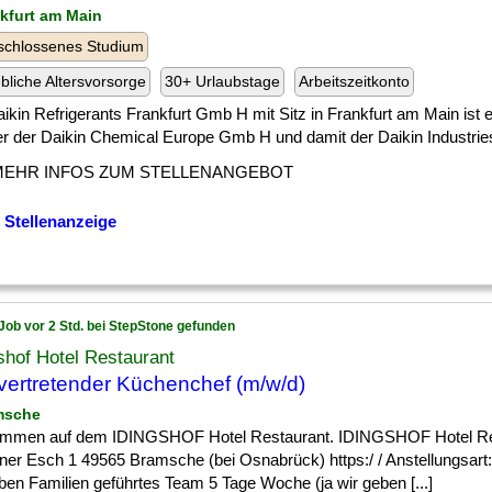
nkfurt am Main
schlossenes Studium
ebliche Altersvorsorge
30+ Urlaubstage
Arbeitszeitkonto
ikin Refrigerants Frankfurt Gmb H mit Sitz in Frankfurt am Main ist e
r der Daikin Chemical Europe Gmb H und damit der Daikin Industries Lt
MEHR INFOS ZUM STELLENANGEBOT
 Stellenanzeige
Job vor 2 Std. bei StepStone gefunden
shof Hotel Restaurant
lvertretender Küchenchef (m/w/d)
msche
ommen auf dem IDINGSHOF Hotel Restaurant. IDINGSHOF Hotel Re
er Esch 1 49565 Bramsche (bei Osnabrück) https:/ / Anstellungsart: 
ben Familien geführtes Team 5 Tage Woche (ja wir geben [...]