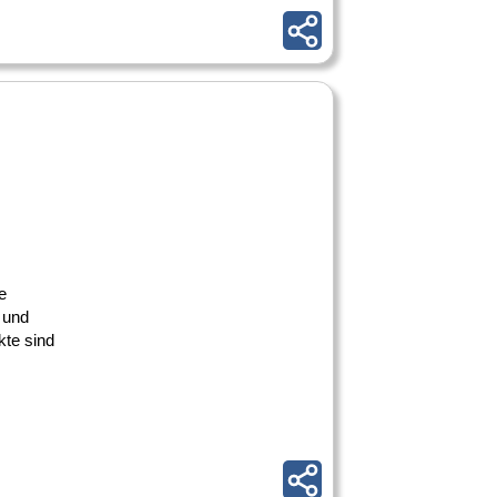
e
 und
te sind