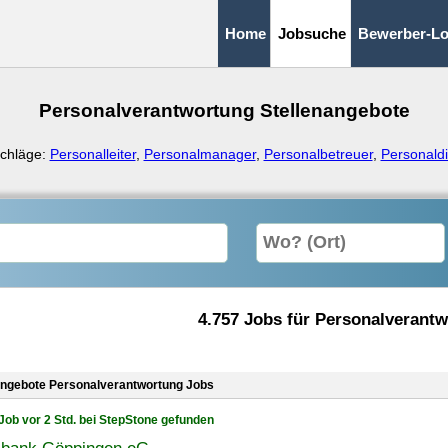
Home
Jobsuche
Bewerber-Lo
Personalverantwortung Stellenangebote
chläge:
Personalleiter
,
Personalmanager
,
Personalbetreuer
,
Personald
4.757 Jobs für Personalverant
angebote Personalverantwortung Jobs
Job vor 2 Std. bei StepStone gefunden