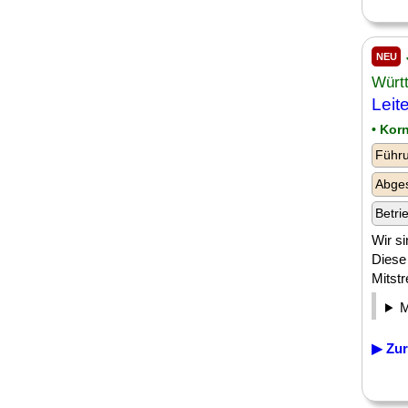
NEU
Würt
Leit
• Kor
Führu
Abge
Betri
Wir si
Diese 
Mitstr
▶ Zur