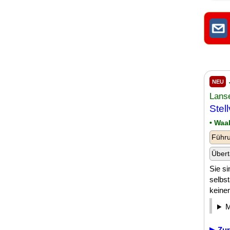
NEU
Lans
Stel
• Waa
Führu
Übert
Sie si
selbs
keinen
▶ Zur