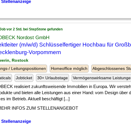
 Stellenanzeige
Job vor 2 Std. bei StepStone gefunden
BECK Nordost GmbH
ektleiter (m/w/d) Schlüsselfertiger Hochbau für Groß
ecklenburg-Vorpommern
werin, Rostock
ngs-/ Leitungspositionen
Homeoffice möglich
Abgeschlossenes St
ticals
Jobticket
30+ Urlaubstage
Vermögenswirksame Leistunge
ECK realisiert zukunftsweisende Immobilien in Europa. Wir verst
rodukte und bieten alle Leistungen aus einer Hand: vom Design über 
es im Betrieb. Aktuell beschäftigt [...]
MEHR INFOS ZUM STELLENANGEBOT
 Stellenanzeige