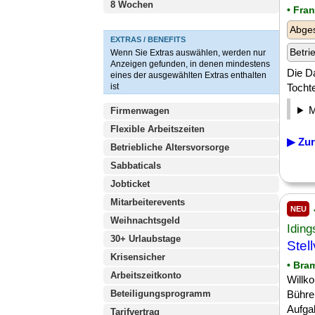
8 Wochen
• Fra
Abge
EXTRAS / BENEFITS
Betri
Wenn Sie Extras auswählen, werden nur
Anzeigen gefunden, in denen mindestens
Die Da
eines der ausgewählten Extras enthalten
ist
Tochte
Firmenwagen
Flexible Arbeitszeiten
▶ Zur
Betriebliche Altersvorsorge
Sabbaticals
Jobticket
Mitarbeiterevents
NEU
Weihnachtsgeld
Iding
30+ Urlaubstage
Stel
Krisensicher
• Bra
Arbeitszeitkonto
Willk
Beteiligungsprogramm
Bühren
Aufga
Tarifvertrag