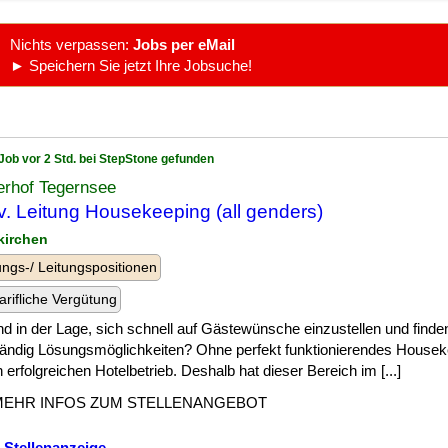
Nichts verpassen:
Jobs per eMail
► Speichern Sie jetzt Ihre Jobsuche!
Job vor 2 Std. bei StepStone gefunden
erhof Tegernsee
lv. Leitung Housekeeping (all genders)
kirchen
ngs-/ Leitungspositionen
arifliche Vergütung
nd in der Lage, sich schnell auf Gästewünsche einzustellen und find
tändig Lösungsmöglichkeiten? Ohne perfekt funktionierendes Houseke
 erfolgreichen Hotelbetrieb. Deshalb hat dieser Bereich im [...]
MEHR INFOS ZUM STELLENANGEBOT
 Stellenanzeige