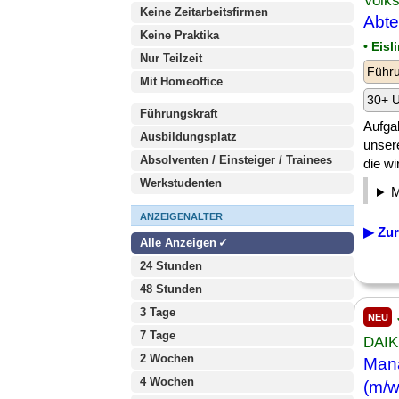
Volk
Keine Zeitarbeitsfirmen
Abte
Keine Praktika
• Eisl
Nur Teilzeit
Führu
Mit Homeoffice
30+ U
Führungskraft
Aufga
Ausbildungsplatz
unser
Absolventen / Einsteiger / Trainees
die wi
Werkstudenten
ANZEIGENALTER
▶ Zur
Alle Anzeigen
24 Stunden
48 Stunden
3 Tage
NEU
7 Tage
DAI
2 Wochen
Man
4 Wochen
(m/w