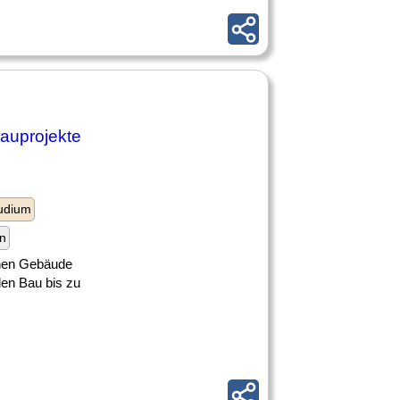
bauprojekte
udium
n
ehen Gebäude
den Bau bis zu