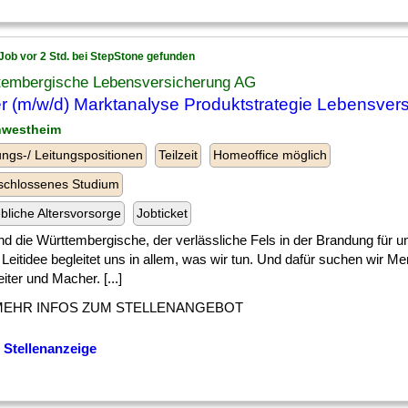
Job vor 2 Std. bei StepStone gefunden
tembergische Lebensversicherung AG
er (m/w/d) Marktanalyse Produktstrategie Lebensver
nwestheim
ngs-/ Leitungspositionen
Teilzeit
Homeoffice möglich
schlossenes Studium
ebliche Altersvorsorge
Jobticket
nd die Württembergische, der verlässliche Fels in der Brandung für 
Leitidee begleitet uns in allem, was wir tun. Und dafür suchen wir M
eiter und Macher. [...]
MEHR INFOS ZUM STELLENANGEBOT
 Stellenanzeige