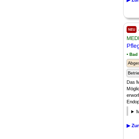
NEU
MEDI
Pfle
• Bad
Abges
Betri
Das M
Mögli
erwor
Endopr
▶ Zur