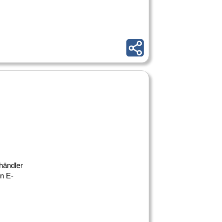
händler
en E-