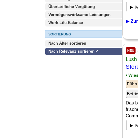
Übertarifliche Vergütung
Vermögenswirksame Leistungen
▶ Zur
Work-Life-Balance
SORTIERUNG
Nach Alter sortieren
NEU
Nach Relevanz sortieren
Lush
Stor
• Wie
Führu
Betri
Das b
frisch
Comme