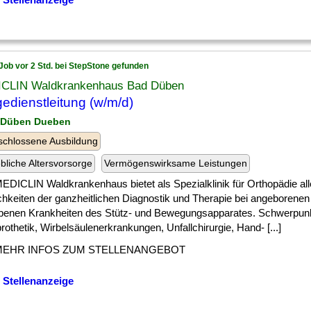
Job vor 2 Std. bei StepStone gefunden
CLIN Waldkrankenhaus Bad Düben
gedienstleitung (w/m/d)
 Düben Dueben
chlossene Ausbildung
ebliche Altersvorsorge
Vermögenswirksame Leistungen
EDICLIN Waldkrankenhaus bietet als Spezialklinik für Orthopädie all
chkeiten der ganzheitlichen Diagnostik und Therapie bei angeborenen
benen Krankheiten des Stütz- und Bewegungsapparates. Schwerpunk
othetik, Wirbelsäulenerkrankungen, Unfallchirurgie, Hand- [...]
MEHR INFOS ZUM STELLENANGEBOT
 Stellenanzeige